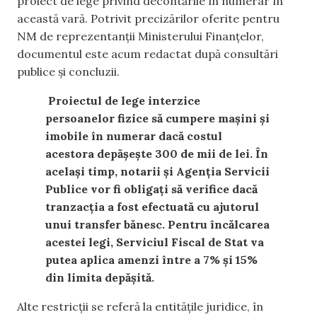
proiect de lege privind decontările în numerar în
această vară.
Potrivit precizărilor oferite pentru
NM de reprezentanții Ministerului Finanțelor,
documentul este acum
redactat
după consultări
publice și concluzii.
Proiectul de lege interzice
persoanelor fizice
să cumpere mașini și
imobile în
numerar dacă costul
acestora depășește 300 de mii de lei. În
același timp, notarii și Agenția Servicii
Publice
vor fi obligați să verifice dacă
tranzacția a fost efectuată
cu ajutorul
unui
transfer
bănesc
. P
entru încălcarea
acestei legi, Serviciul F
iscal
de Stat
va
putea
aplica amenzi
în
tre
a 7%
și
15%
din limita depășită.
Alte restricții se referă la entitățile juridice, în