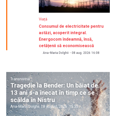
Viață
Consumul de electricitate pentru
astăzi, acoperit integral.
Energocom îndeamnă, însă,
cetățenii să economisească
Ana-Maria Dolghii
-
08 aug. 2026
16:08
Transnistria
Tragedie la Bender: Un băiat de
13 ani s-a înecat în timp ce se
scălda în Nistru
Ana-Maria Dolghii
|
8 august, 2026
15:35