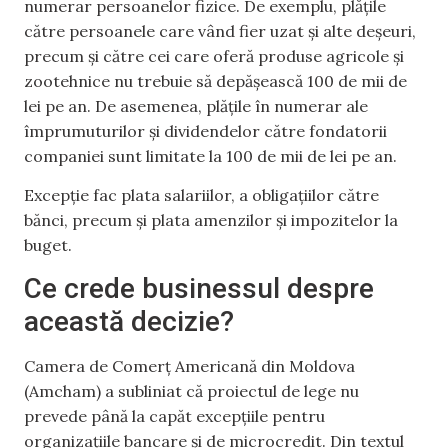
numerar persoanelor fizice. De exemplu, plățile
către persoanele care vând fier uzat și alte deșeuri,
precum și către cei care oferă produse agricole și
zootehnice nu trebuie să depășească 100 de mii de
lei pe an. De asemenea, plățile în numerar ale
împrumuturilor și dividendelor către fondatorii
companiei sunt limitate la 100 de mii de lei pe an.
Excepție fac plata salariilor, a obligațiilor către
bănci, precum și plata amenzilor și impozitelor la
buget.
Ce crede
businessul
despre
această decizie
?
Camera de Comerț Americană din Moldova
(
Amcham
) a subliniat că proiectul de lege nu
prevede
până la capăt
excepții
le
pentru
organizațiile bancare și de microcredit. Din textul