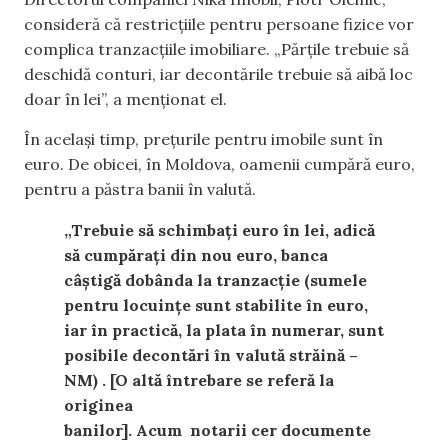
consideră că restricțiile pentru persoane fizice vor
complica tranzacțiile imobiliare. „Părțile trebuie să
deschidă conturi, iar decontările trebuie să aibă loc
doar în lei”, a menționat el.
În
același timp, prețurile pentru imobile
sunt în
euro. De obicei, în Moldova, oamenii cumpără euro
,
pentru a păstra
bani
i
în
valută
.
„Trebuie să schimbați euro în lei, adică
să cumpărați din
nou euro, banca
câștigă dobânda
la tranzacție (sumele
pentru locuințe sunt stabilite în euro,
iar în practică, la plata în numerar, sunt
posibile decontări în valută străină –
NM) . [O altă întrebare se referă la
originea
banilor]. Acum notarii cer documente