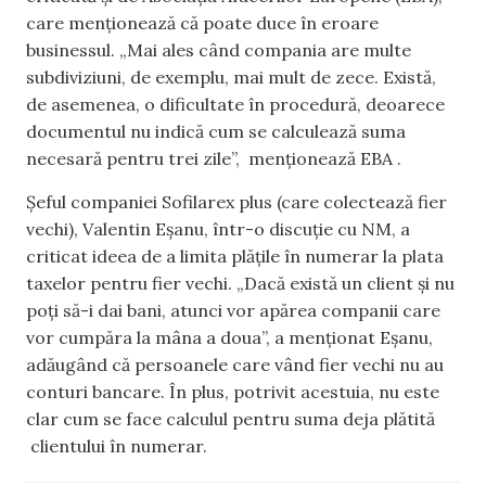
care menționează
că
poate duce în eroare
businessul
. „Mai ales când compania are multe
subdiviziuni
, de exemplu, mai mult de zece. Există,
de asemenea, o dificultate în procedură, deoa
rece
documentul nu indică cum
se calcule
ază
su
ma
necesară pentru trei zile”,
menționează
E
BA
.
Șeful companiei
Sofilarex
plus (care col
ectează fier
vechi), Valentin
Eș
anu
, într-o discuție cu NM, a
criticat ideea de a limita plățile în numerar la plata
taxelor pentru fier vechi. „Dacă există un client și nu
poți să-i dai bani, atunci vor apărea companii care
vor cumpăra la mâna a doua”, a menționat
Eș
anu
,
adăugând că persoanele care vând fier vechi nu au
conturi bancare. În plus, potriv
it acestuia, nu este
clar cum se face
calcul
ul
pentru suma deja
plătit
ă
clientului în numerar.