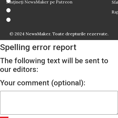
Susțineți NewsMaker pe Patreon
Sfat
Rap
© 2024 NewsMaker. Toate drepturile rezervate.
Spelling error report
The following text will be sent to
our editors:
Your comment (optional):