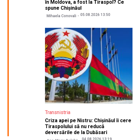
în Moldova, a fost la Tiraspol? Ce
spune Chișinăul
05.08.2026 13:50
Mihaela Conovali
Transnistria
Criza apei pe Nistru: Chișinăul îi cere
Tiraspolului să nu reducă
deversările de la Dubăsari
04.08.2026 13:19