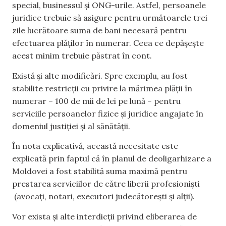
special, businessul și ONG-urile. Astfel, persoanele
juridice trebuie să asigure pentru următoarele trei
zile lucrătoare suma de bani necesară pentru
efectuarea plăților în numerar. Ceea ce depășește
acest minim trebuie păstrat în cont.
Există și alte modificări. Spre exemplu, au fost
stabilite restricții cu privire la mărimea plății în
numerar – 100 de mii de lei pe lună – pentru
serviciile persoanelor fizice și juridice angajate în
domeniul justiției și al sănătății.
În nota explicativă, această necesitate este
explicată prin faptul că în planul de
deoligarhizare
a
Moldovei a fost stabilită suma maximă pentru
prestarea serviciilor de către liberii profesioniști
(avocați, notari, executori judecătorești și alții).
Vor exista și alte interdicții privind eliberarea de