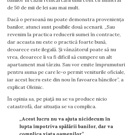
de 50 de mii de lei sau mai mult.
Dacă o persoană nu poate demonstra
proveniența
banilor, atunci sunt
posibile două scenarii. „Sau
revenim la practica reducerii
sumei în contracte,
dar aceasta nu este o practică foarte bună,
deoarece este ilegală. Și vânzătorul poate să nu
vrea, deoarece îi va fi dificil să cumpere un alt
apartament mai târziu. Sau vor emite împrumuturi
pentru suma pe care le-o permit veniturile
oficiale,
iar acest lucru este
din nou în
favoarea băncilor”, a
explicat
Oleinic
.
În opinia sa, pe piață
nu se va produce
nicio
catastrofă, dar situația se va complica.
„Acest lucru nu va ajuta
nicidecum în
lupt
a împotriva spălării banilor, dar va
complica
viața oamenilor”,