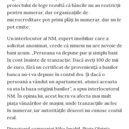
proiectului de lege rezult
ă că băncile nu au restricții
pentru
numerar, dar organizațiile de
microcreditare pot primi plăți în numerar, dar nu le
pot emite.
Un i
nterlocutor
al
NM, expert imobiliar care a
solicitat
anonimat, crede că nimeni nu are nevoie de
bani acum. „Persoana va depune pur și simplu bani
în cont înainte de tranzacție. Dacă aveți 100 de mii
de euro,
fără un certificat de proveniență a banilor
banca nu
-i
va depune în contul dvs. Și dacă o
persoană a vândut un apartament, atunci aceasta
va sta la baza originii banilor”, a spus interlocutorul
NM.
În opinia lui
, acest lucru va afecta mai mult
piața vânzărilor de mașini, unde tranzacțiile au loc
în numerar, iar autoritățile deseori nu cunosc
costul
real
.
Directorul
companiei
Nika
Imobil
, Piotr
Oleinic
,