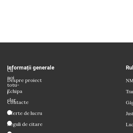
Informații generale
Ru
Cu
noi
Despre proiect
NM 
totu-
Echipa
Tra
i
clar
Contacte
Găg
Oferte de lucru
Just
Reguli de citare
Luc