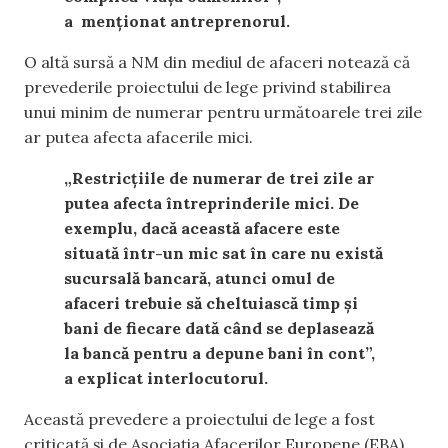
a
menționat
antreprenorul.
O altă sursă
a
NM din mediul de afaceri notează că
prevederile proiectului de lege privind stabilirea
unui minim de numerar pentru următoarele
trei zile
ar putea afecta
afaceri
le mici
.
„Restricțiile de numerar de trei zile ar
putea afecta întreprinderile mici. De
exemplu, dacă această afacere este
situată într-un mic sat în care nu există
sucursală bancară, atunci omul de
afaceri trebuie să cheltuiască timp și
bani de fiecare dată când se deplasează
la bancă pentru a depune bani în cont”,
a explicat interlocutorul
.
Această prevedere a proiectului de lege a fost
criticată și de Asociația Afacerilor Europene (EBA),