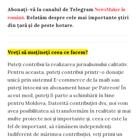
NewsMaker în
Abonați-vă la canalul de Telegram
română.
Relatăm despre cele mai importante știri
din țară și de peste hotare.
Vreți să susțineți ceea ce facem?
Puteți contribui la realizarea jurnalismului calitativ.
Pentru aceasta, puteți contribui printr-o donație
unică prin sistemul E-commerce de la maib sau
puteți întocmi un abonament lunar pe Patreon! În
acest mod, puteți fi parte a schimbării în bine
pentru Moldova. Datorită contribuției dvs, noi vom
avea posibilitatea să transformăm în realitate și mai
multe proiecte noi și importante și, ceea ce este la
fel de important, să rămânem independenți.
Indiferent de mărimea contribuției, veți primi un