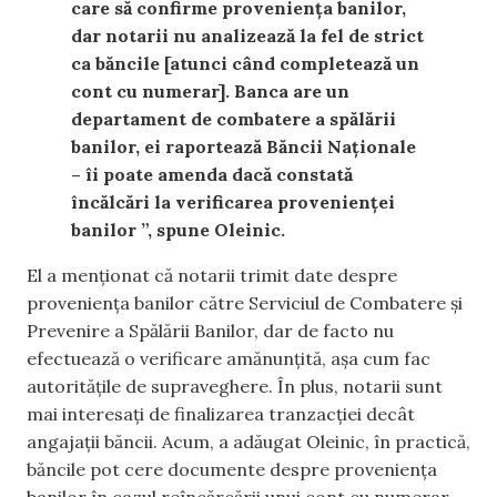
care să confirme proveniența banilor,
dar notarii nu analizează la fel de strict
ca băncile [atunci când completează un
cont cu numerar]. Banca are un
departament de combatere a spălării
banilor, ei raportează Băncii Naționale
– îi poate amenda dacă constată
încălcări la verificarea
provenienței
banilor
”, spune
Oleinic
.
El a menționat că notarii trimit date despre
proveniența banilor către Serviciul de Combatere și
Prevenire a Spălării Banilor, dar de facto nu
efectuează o verificare amănunțită, așa cum fac
autoritățile de supraveghere. În plus, notarii sunt
mai interesați de finalizarea tranzacției decât
angajații băncii. Acu
m, a adăugat
Oleinic
, în practică,
băncile pot cere documente despre proveniența
banilor în cazul reîncărcării unui cont cu numerar