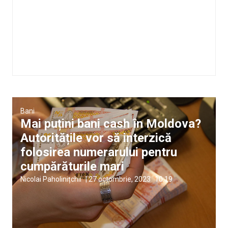
Bani
Mai puțini bani cash în Moldova?
Autoritățile vor să interzică
folosirea numerarului pentru
cumpărăturile mari
Nicolai Paholinițchii
|
27 octombrie, 2023
10:19