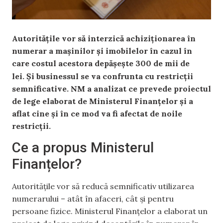
Autoritățile vor să interzică
achiziționarea în
numerar a
mașini
lor
și imobile
lor
în cazul în
care
costul acestora depășește 300 de mii de
lei.
Și businessul se va
confrunta
cu restricții
semnificative. NM
a analizat
ce prev
ede
proiectul
de lege elaborat de Ministerul Finanțelor
și a
aflat
cine
și în ce mod va fi afectat de
noile
restricții.
Ce a propus Ministerul
Finanțelor?
Autoritățile vor să reducă semnificativ utilizarea
numerarului – atât în ​​afaceri, cât și pentru
persoane fizice. Ministerul Finanțelor a elaborat un