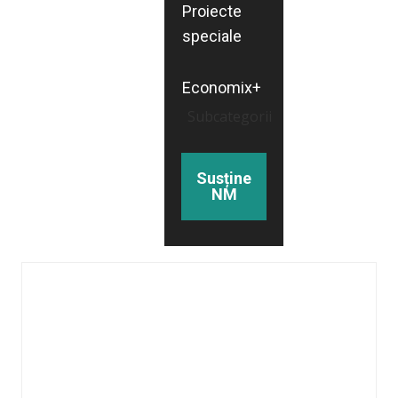
Proiecte
speciale
Economix+
Subcategorii
Susține
NM