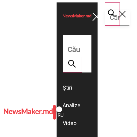
Știri
Analize
ROMÂNĂ
RU
Video