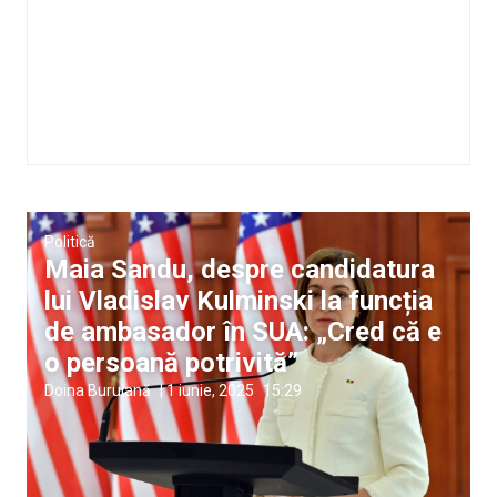
Politică
Maia Sandu, despre candidatura
lui Vladislav Kulminski la funcția
de ambasador în SUA: „Cred că e
o persoană potrivită”
Doina Buruiană
|
1 iunie, 2025
15:29