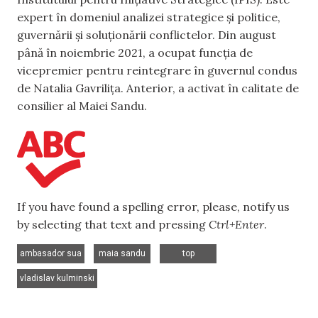
expert în domeniul analizei strategice și politice,
guvernării și soluționării conflictelor. Din august
până în noiembrie 2021, a ocupat funcția de
vicepremier pentru reintegrare în guvernul condus
de Natalia Gavrilița. Anterior, a activat în calitate de
consilier al Maiei Sandu.
If you have found a spelling error, please, notify us
by selecting that text and pressing
Ctrl+Enter
.
,
,
,
ambasador sua
maia sandu
top
vladislav kulminski