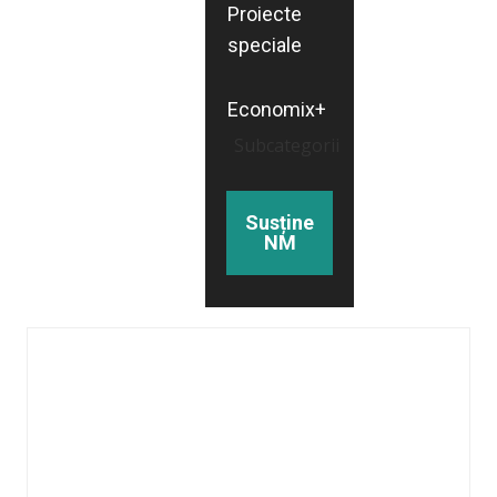
Proiecte
speciale
Economix+
Subcategorii
Susține
NM