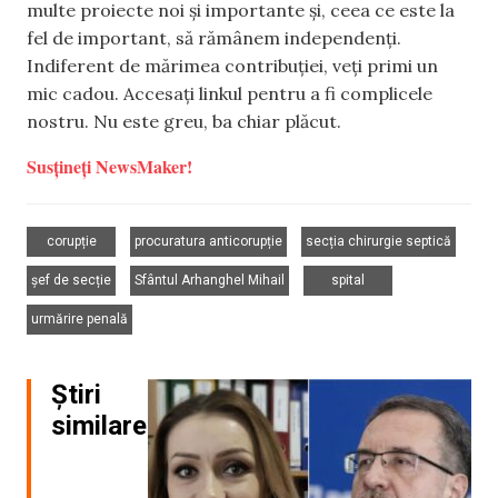
multe proiecte noi și importante și, ceea ce este la
fel de important, să rămânem independenți.
Indiferent de mărimea contribuției, veți primi un
mic cadou. Accesați linkul pentru a fi complicele
nostru. Nu este greu, ba chiar plăcut.
Susțineți NewsMaker!
,
,
,
corupție
procuratura anticorupție
secția chirurgie septică
,
,
,
șef de secție
Sfântul Arhanghel Mihail
spital
urmărire penală
Știri
similare