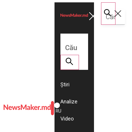
Știri
Analize
ROMÂNĂ
RU
Video