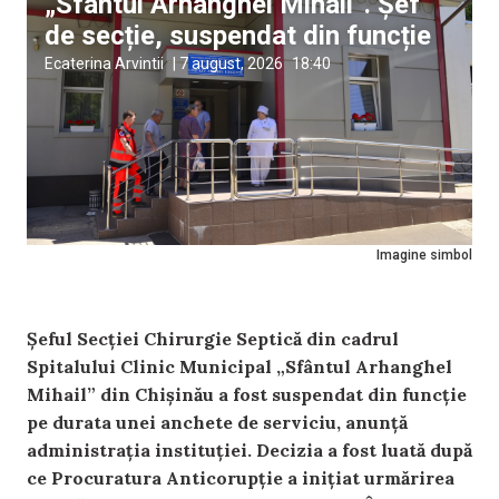
„Sfântul Arhanghel Mihail”. Șef
de secție, suspendat din funcție
Ecaterina Arvintii
|
7 august, 2026
18:40
Imagine simbol
Șeful Secției Chirurgie Septică din cadrul
Spitalului Clinic Municipal „Sfântul Arhanghel
Mihail” din Chișinău a fost suspendat din funcție
pe durata unei anchete de serviciu, anunță
administrația instituției. Decizia a fost luată după
ce Procuratura Anticorupție a inițiat urmărirea