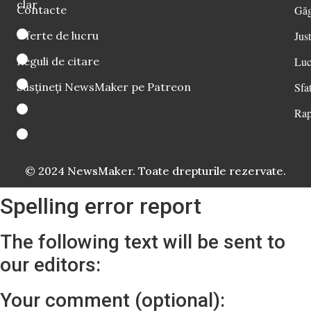
clar
Contacte
Găg
Oferte de lucru
Just
Reguli de citare
Luc
Susțineți NewsMaker pe Patreon
Sfat
Rap
© 2024 NewsMaker. Toate drepturile rezervate.
Spelling error report
The following text will be sent to
our editors:
Your comment (optional):