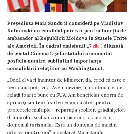
Președinta Maia Sandu îl consideră pe Vladislav
Kulminski un candidat potrivit pentru funcția de
ambasador al Republicii Moldova în Statele Unite
7 zile
ale Americii. În cadrul emisiunii „
”, difuzată
de postul Cinema 1, șefa statului a comentat
posibila numire, subliniind importanța
consolidării relațiilor cu Washingtonul.
„Dacă el va fi înaintat de Minister, da, cred că este o
persoană potrivită. Avem nevoie, în continuare, de
relații foarte bune cu SUA. Am beneficiat enorm de
sprijin și suntem foarte recunoscători pentru
proiectele multiple – reparația școlilor, grădinițelor,
drumurilor și chiar a unor biserici, proiecte în
domeniul turismului. Este un domeniu de maxim
interes pentru noi”, a declarat Maia Sandu,