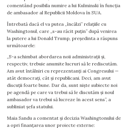
comentând posibila numire a lui Kulminski în funcția
de ambasador al Republicii Moldova în SUA.
Întrebată dacă el va putea „încălzi” relațiile cu
Washingtonul, care „s-au răcit puțin” după venirea
la putere a lui Donald Trump, președinta a răspuns
următoarele:
„S-a schimbat abordarea noii administrații și,
respectiv, trebuie anumite lucruri să le rediscutăm.
Am avut întâlniri cu reprezentanți ai Congresului —
atât democrați, cât și republicani. Deci, am avut
discuții foarte bune. Dar da, sunt niște subiecte noi
pe agendă pe care va trebui să le discutăm și noul
ambasador va trebui să lucreze în acest sens”, a
subliniat șefa statului.
Maia Sandu a comentat și decizia Washingtonului de
a opri finanțarea unor proiecte externe: