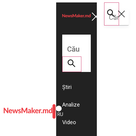
Știri
Analize
ROMÂNĂ
RU
Video