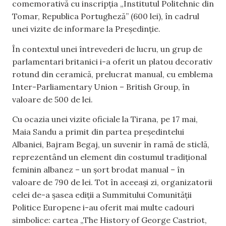
comemorativă cu inscripția „Institutul Politehnic din
Tomar, Republica Portugheză” (600 lei), în cadrul
unei vizite de informare la Președinție.
În contextul unei întrevederi de lucru, un grup de
parlamentari britanici i-a oferit un platou decorativ
rotund din ceramică, prelucrat manual, cu emblema
Inter-Parliamentary Union – British Group, în
valoare de 500 de lei.
Cu ocazia unei vizite oficiale la Tirana, pe 17 mai,
Maia Sandu a primit din partea președintelui
Albaniei, Bajram Begaj, un suvenir în ramă de sticlă,
reprezentând un element din costumul tradițional
feminin albanez – un șort brodat manual – în
valoare de 790 de lei. Tot în aceeași zi, organizatorii
celei de-a șasea ediții a Summitului Comunității
Politice Europene i-au oferit mai multe cadouri
simbolice: cartea „The History of George Castriot,