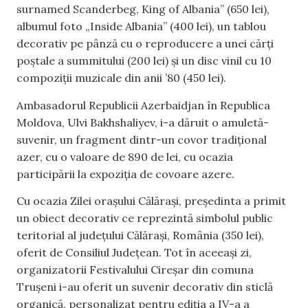
surnamed Scanderbeg, King of Albania” (650 lei),
albumul foto „Inside Albania” (400 lei), un tablou
decorativ pe pânză cu o reproducere a unei cărți
poștale a summitului (200 lei) și un disc vinil cu 10
compoziții muzicale din anii ’80 (450 lei).
Ambasadorul Republicii Azerbaidjan în Republica
Moldova, Ulvi Bakhshaliyev, i-a dăruit o amuletă-
suvenir, un fragment dintr-un covor tradițional
azer, cu o valoare de 890 de lei, cu ocazia
participării la expoziția de covoare azere.
Cu ocazia Zilei orașului Călărași, președinta a primit
un obiect decorativ ce reprezintă simbolul public
teritorial al județului Călărași, România (350 lei),
oferit de Consiliul Județean. Tot în aceeași zi,
organizatorii Festivalului Cireșar din comuna
Trușeni i-au oferit un suvenir decorativ din sticlă
organică, personalizat pentru ediția a IV-a a