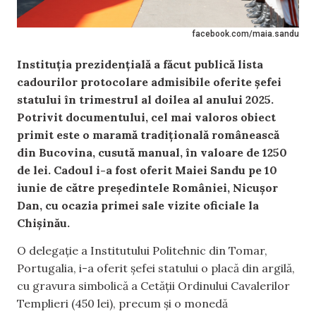
facebook.com/maia.sandu
Instituția prezidențială a făcut publică lista
cadourilor protocolare admisibile oferite șefei
statului în trimestrul al doilea al anului 2025.
Potrivit documentului, cel mai valoros obiect
primit este o maramă tradițională românească
din Bucovina, cusută manual, în valoare de 1250
de lei. Cadoul i-a fost oferit Maiei Sandu pe 10
iunie de către președintele României, Nicușor
Dan, cu ocazia primei sale vizite oficiale la
Chișinău.
O delegație a Institutului Politehnic din Tomar,
Portugalia, i-a oferit șefei statului o placă din argilă,
cu gravura simbolică a Cetății Ordinului Cavalerilor
Templieri (450 lei), precum și o monedă