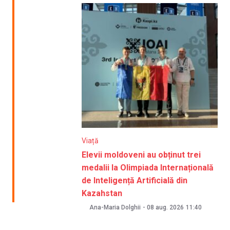
Viață
Elevii moldoveni au obținut trei
medalii la Olimpiada Internațională
de Inteligență Artificială din
Kazahstan
Ana-Maria Dolghii
-
08 aug. 2026
11:40