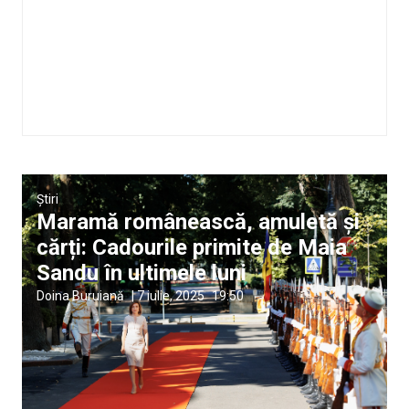
Știri
Maramă românească, amuletă și
cărți: Cadourile primite de Maia
Sandu în ultimele luni
Doina Buruiană
|
7 iulie, 2025
19:50