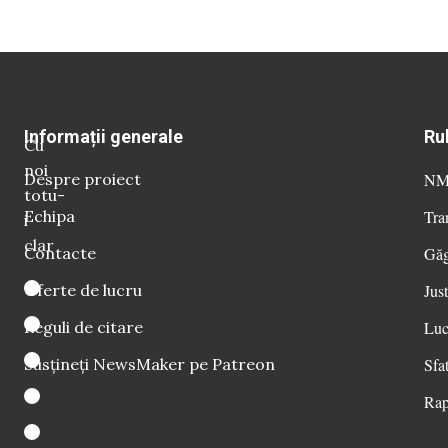
Informații generale
Ru
Cu
noi
Despre proiect
NM 
totu-
Echipa
Tra
i
clar
Contacte
Găg
Oferte de lucru
Just
Reguli de citare
Luc
Susțineți NewsMaker pe Patreon
Sfat
Rap