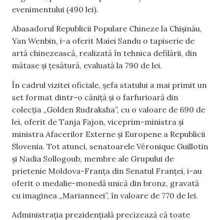
evenimentului (490 lei).
Abasadorul Republicii Populare Chineze la Chișinău,
Yan Wenbin, i-a oferit Maiei Sandu o tapiserie de
artă chinezească, realizată în tehnica defilării, din
mătase și țesătură, evaluată la 790 de lei.
În cadrul vizitei oficiale, șefa statului a mai primit un
set format dintr-o căniță și o farfurioară din
colecția „Golden Rudraksha”, cu o valoare de 690 de
lei, oferit de Tanja Fajon, viceprim-ministra și
ministra Afacerilor Externe și Europene a Republicii
Slovenia. Tot atunci, senatoarele Véronique Guillotin
și Nadia Sollogoub, membre ale Grupului de
prietenie Moldova-Franța din Senatul Franței, i-au
oferit o medalie-monedă unică din bronz, gravată
cu imaginea „Marianneei”, în valoare de 770 de lei.
Administrația prezidențială precizează că toate