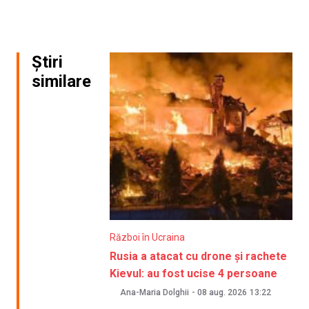
Știri
similare
Război în Ucraina
Rusia a atacat cu drone și rachete
Kievul: au fost ucise 4 persoane
Ana-Maria Dolghii
-
08 aug. 2026
13:22