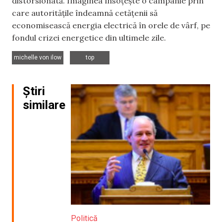
distorsionată. Imaginea însoțește o campanie prin
care autoritățile îndeamnă cetățenii să
economisească energia electrică în orele de vârf, pe
fondul crizei energetice din ultimele zile.
,
michelle von ilow
top
Știri
similare
Politică