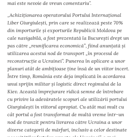
mai este nevoie de vreun comentariu
”.
„
Achiziționarea operatorului Portului Internațional
Liber Giurgiulești, prin care se realizează peste 70%
din importurile și exporturile Republicii Moldova pe
cale navigabilă, a fost prezentată la București drept un
pas către „reunificarea economică”, fiind anunțată și
utilizarea acestui nod de transport „în procesul de
reconstrucție a Ucrainei”. Punerea în aplicare a unor
planuri atât de ambițioase ține însă de un viitor incert.
Între timp, România este deja implicată în acordarea
unui sprijin militar și logistic direct regimului de la
Kiev. Această împrejurare ridică semne de întrebare
cu privire la adevăratele scopuri ale utilizării portului
Giurgiulești în viitorul apropiat. Cu atât mai mult cu
cât portul a fost transformat de multă vreme într-un
nod de tranzit pentru livrarea către Ucraina a unor
diverse categorii de mărfuri, inclusiv a celor destinate