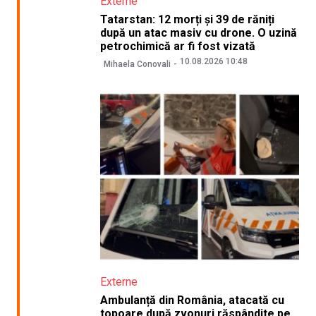
Externe
Tatarstan: 12 morți și 39 de răniți
după un atac masiv cu drone. O uzină
petrochimică ar fi fost vizată
10.08.2026 10:48
Mihaela Conovali
Externe
Ambulanță din România, atacată cu
topoare după zvonuri răspândite pe