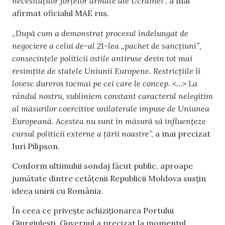
necesităților forțelor armate ale Ucrainei
”, a mai
afirmat oficialul MAE rus.
„
După cum a demonstrat procesul îndelungat de
negociere a celui de-al 21-lea „pachet de sancțiuni”,
consecințele politicii ostile antiruse devin tot mai
resimțite de statele Uniunii Europene. Restricțiile îi
lovesc dureros tocmai pe cei care le concep. <…> La
rândul nostru, subliniem constant caracterul nelegitim
al măsurilor coercitive unilaterale impuse de Uniunea
Europeană. Acestea nu sunt în măsură să influențeze
cursul politicii externe a țării noastre
”, a mai precizat
Iuri Pilipson.
Conform ultimului sondaj făcut public, aproape
jumătate dintre cetățenii Republicii Moldova susțin
ideea unirii cu România.
În ceea ce privește achiziționarea Portului
Giurgiulești, Guvernul a precizat la momentul