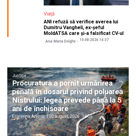
Viață
ANI refuză să verifice averea lui
Dumitru Vangheli, ex-șeful
MoldATSA care și-a falsificat CV-ul
10.08.2026 14:37
Ana-Maria Dolghii
Justiție
Procuratura a pornit urmărirea
penală în dosarul privind poluarea
Nistrului: legea prevede până la 5
ani de închisoare
Ecaterina Arvintii
|
10 august, 2026
18:05