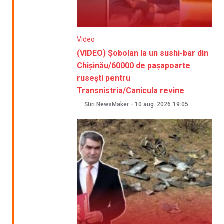
Video
(VIDEO) Șobolan la un sushi-bar din
Chișinău/60000 de pașapoarte
rusești pentru
Transnistria/Canicula revine
Știri NewsMaker
-
10 aug. 2026
19:05