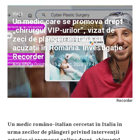
Viață
Un medic care se promova drept
„chirurgul VIP-urilor”, vizat de
zeci de plângeri în Italia și
acuzații în România. Investigație
Recorder
Ana-Maria Dolghii
|
10 august, 2026
19:41
Recorder
Un medic româno-italian cercetat în Italia în
urma zecilor de plângeri privind intervenții
estetice și promovat online drept „chirurgul