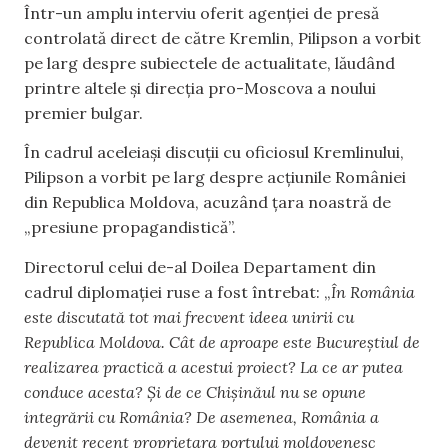
Într-un amplu interviu oferit agenției de presă
controlată direct de către Kremlin, Pilipson a vorbit
pe larg despre subiectele de actualitate, lăudând
printre altele și direcția pro-Moscova a noului
premier bulgar.
În cadrul aceleiași discuții cu oficiosul Kremlinului,
Pilipson a vorbit pe larg despre acțiunile României
din Republica Moldova, acuzând țara noastră de
„presiune propagandistică”.
Directorul celui de-al Doilea Departament din
cadrul diplomației ruse a fost întrebat: „
În România
este discutată tot mai frecvent ideea unirii cu
Republica Moldova. Cât de aproape este Bucureștiul de
realizarea practică a acestui proiect? La ce ar putea
conduce acesta? Și de ce Chișinăul nu se opune
integrării cu România? De asemenea, România a
devenit recent proprietara portului moldovenesc