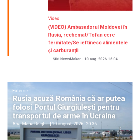
Video
(VIDEO) Ambasadorul Moldovei în
Rusia, rechemat/Tofan cere
fermitate/Se ieftinesc alimentele
și carburanții
Știri NewsMaker
-
10 aug. 2026
16:04
Externe
Rusia acuză România că ar putea
folosi Portul Giurgiulești pentru
transportul de arme în Ucraina
Ana-Maria Dolghii
|
10 august, 2026
20:36