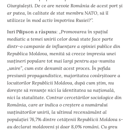
Giurgiulești. De ce are nevoie România de acest port și
ar putea, în calitate de stat membru NATO, să îl
utilizeze în mod activ împotriva Rusiei?
”.
Iuri Pilipson a răspuns: „
Promovarea în spațiul
mediatic a temei unirii celor două state face parte
dintr-o campanie de influențare a opiniei publice din
Republica Moldova, menită să creeze impresia unei
susțineri populare tot mai largi pentru așa-numita
„unire”, cum este denumit acest proces. În pofida
presiunii propagandistice, majoritatea covârșitoare a
locuitorilor Republicii Moldova, după cum știm, nu
dorește să renunțe nici la identitatea sa națională,
nici la statalitate. Contrar cercetărilor sociologice din
România, care ar indica o creștere a numărului
susținătorilor unirii, la ultimul recensământ al
populației 76,7% dintre cetățenii Republicii Moldova s-
au declarat moldoveni și doar 8,0% români. Cu greu