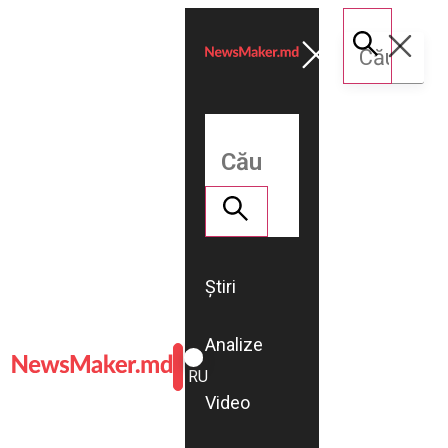
Știri
Analize
ROMÂNĂ
RU
Video