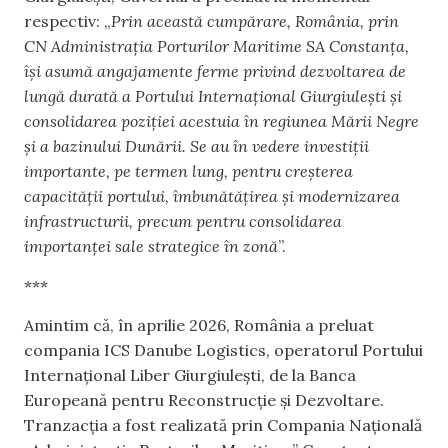
respectiv: „
Prin această cumpărare, România, prin
CN Administrația Porturilor Maritime SA Constanța,
își asumă angajamente ferme privind dezvoltarea de
lungă durată a Portului Internațional Giurgiulești și
consolidarea poziției acestuia în regiunea Mării Negre
și a bazinului Dunării. Se au în vedere investiții
importante, pe termen lung, pentru creșterea
capacității portului, îmbunătățirea și modernizarea
infrastructurii, precum pentru consolidarea
importanței sale strategice în zonă
”.
***
Amintim că, în aprilie 2026, România a preluat
compania ICS Danube Logistics, operatorul Portului
Internațional Liber Giurgiulești, de la Banca
Europeană pentru Reconstrucție și Dezvoltare.
Tranzacția a fost realizată prin Compania Națională