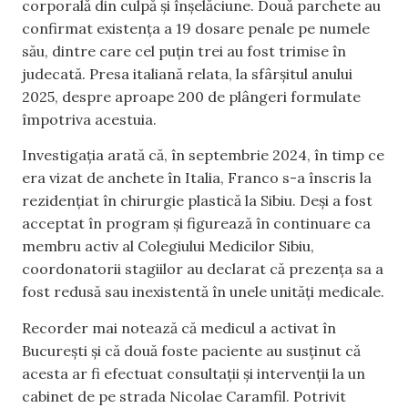
corporală din culpă și înșelăciune. Două parchete au
confirmat existența a 19 dosare penale pe numele
său, dintre care cel puțin trei au fost trimise în
judecată. Presa italiană relata, la sfârșitul anului
2025, despre aproape 200 de plângeri formulate
împotriva acestuia.
Investigația arată că, în septembrie 2024, în timp ce
era vizat de anchete în Italia, Franco s-a înscris la
rezidențiat în chirurgie plastică la Sibiu. Deși a fost
acceptat în program și figurează în continuare ca
membru activ al Colegiului Medicilor Sibiu,
coordonatorii stagiilor au declarat că prezența sa a
fost redusă sau inexistentă în unele unități medicale.
Recorder mai notează că medicul a activat în
București și că două foste paciente au susținut că
acesta ar fi efectuat consultații și intervenții la un
cabinet de pe strada Nicolae Caramfil. Potrivit