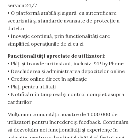
servicii 24/7
• O platformă stabilă și sigură, cu autentificare
securizată și standarde avansate de protecție a
datelor
• Inovație continuă, prin funcționalități care
simplifică operațiunile de zi cu zi
Funcționalități apreciate de utilizatori:
• Plăți și transferuri instant, inclusiv P2P by Phone
• Deschiderea și administrarea depozitelor online
• Credite online direct în aplicație
• Plăți pentru utilități
• Notificări în timp real și control complet asupra
cardurilor
Mulțumim comunității noastre de 1 000 000 de
utilizatori pentru încredere și feedback. Continuăm
să dezvoltăm noi funcționalități și experiențe în
aplicație, pentru ca bankingul digital să fie tot mai