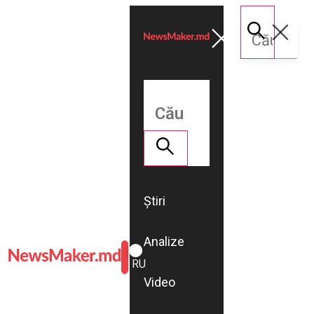
Știri
Analize
ROMÂNĂ
RU
Video