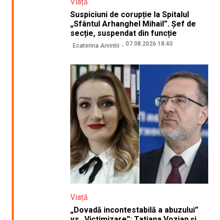
Viață
Suspiciuni de corupție la Spitalul
„Sfântul Arhanghel Mihail”. Șef de
secție, suspendat din funcție
07.08.2026 18:40
Ecaterina Arvintii
Viață
„Dovadă incontestabilă a abuzului”
vs „Victimizare”: Tatiana Vozian și