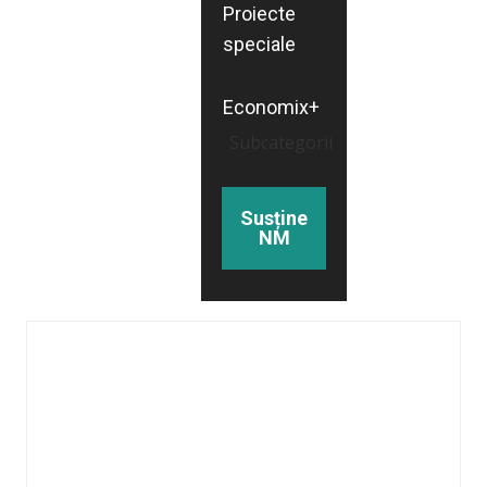
Proiecte
speciale
Economix+
Subcategorii
Susține
NM