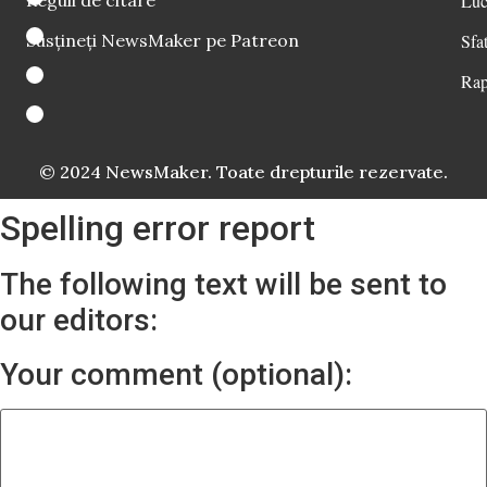
Reguli de citare
Luc
Susțineți NewsMaker pe Patreon
Sfat
Rap
© 2024 NewsMaker. Toate drepturile rezervate.
Spelling error report
The following text will be sent to
our editors:
Your comment (optional):