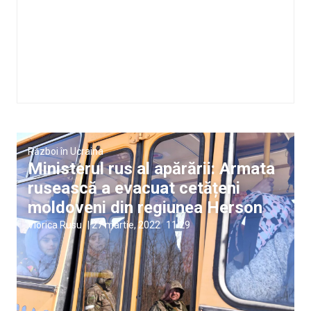
Război în Ucraina
Ministerul rus al apărării: Armata
rusească a evacuat cetățeni
moldoveni din regiunea Herson
Viorica Rusu
|
27 martie, 2022
11:29