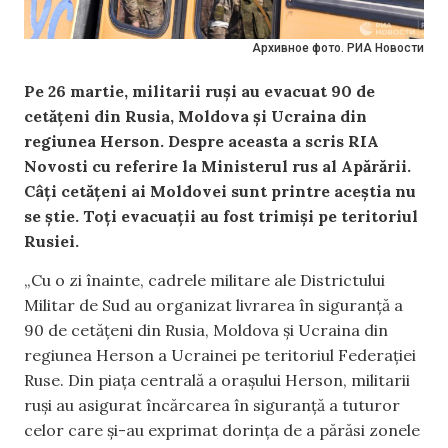
Архивное фото. РИА Новости
Pe 26 martie, militarii ruși au evacuat 90 de
cetățeni din Rusia, Moldova și Ucraina din
regiunea Herson. Despre aceasta a scris RIA
Novosti cu referire la Ministerul rus al Apărării.
Câți cetățeni ai Moldovei sunt printre aceștia nu
se știe. Toți evacuații au fost trimiși pe teritoriul
Rusiei.
„Cu o zi înainte, cadrele militare ale Districtului
Militar de Sud au organizat livrarea în siguranță a
90 de cetățeni din Rusia, Moldova și Ucraina din
regiunea Herson a Ucrainei pe teritoriul Federației
Ruse. Din piața centrală a orașului Herson, militarii
ruși au asigurat încărcarea în siguranță a tuturor
celor care și-au exprimat dorința de a părăsi zonele