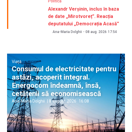
Politică
Alexandr Verșinin, inclus în baza
de date „Mirotvoreț”. Reacția
deputatului „Democrația Acasă”
Ana-Maria Dolghii
-
08 aug. 2026
17:54
Viață
Consumul de electricitate pentru
astăzi, acoperit integral.
Energocom îndeamnă, însă,
cetățenii să economisească
Ana-Maria Dolghii
|
8 august, 2026
16:08