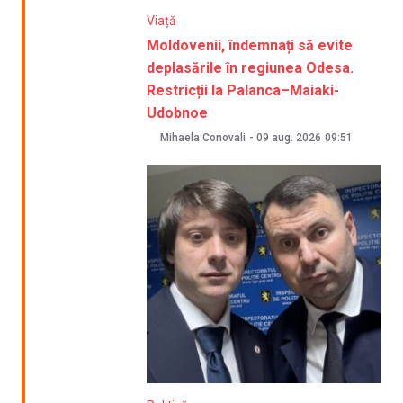
Viață
Moldovenii, îndemnați să evite
deplasările în regiunea Odesa.
Restricții la Palanca–Maiaki-
Udobnoe
Mihaela Conovali
-
09 aug. 2026
09:51