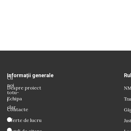
Informații generale
Ru
Cu
noi
Despre proiect
NM 
totu-
Echipa
Tra
i
clar
Contacte
Găg
Oferte de lucru
Just