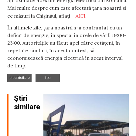
aproximativ 40% din energia electrică din România.
Mai multe despre cum este afectată țara noastră și
AICI
ce măsuri ia Chișinăul, aflați –
.
În ultimele zile, țara noastră s-a confruntat cu un
deficit de energie, în special în orele de vârf: 19:00-
23:00. Autoritățile au făcut apel către cetățeni, în
repetate rânduri, în acest context, să
economisească energia electrică în acest interval
de timp.
,
electricitate
top
Știri
similare