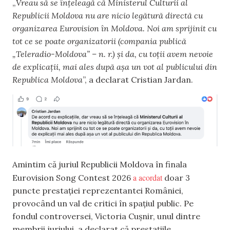
„
Vreau să se înțeleagă că Ministerul Culturii al
Republicii Moldova nu are nicio legătură directă cu
organizarea Eurovision în Moldova. Noi am sprijinit cu
tot ce se poate organizatorii (compania publică
„Teleradio-Moldova” – n. r.) și da, cu toții avem nevoie
de explicații, mai ales după așa un vot al publicului din
Republica Moldova
”, a declarat Cristian Jardan.
Amintim că juriul Republicii Moldova în finala
a acordat
Eurovision Song Contest 2026
doar 3
puncte prestației reprezentantei României,
provocând un val de critici în spațiul public. Pe
fondul controversei, Victoria Cușnir, unul dintre
membrii juriului, a declarat că prestațiile