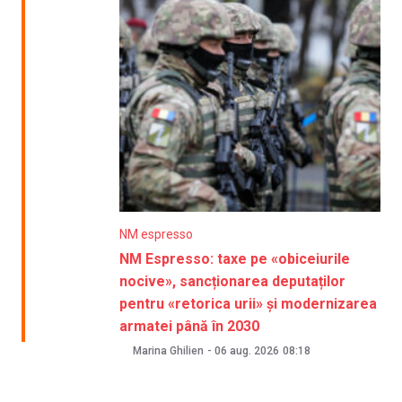
NM espresso
NM Espresso: taxe pe «obiceiurile
nocive», sancționarea deputaților
pentru «retorica urii» și modernizarea
armatei până în 2030
Marina Ghilien
-
06 aug. 2026
08:18