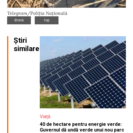
Telegram/Poliția Națională
,
dronă
top
Știri
similare
Viață
40 de hectare pentru energie verde:
Guvernul dă undă verde unui nou parc