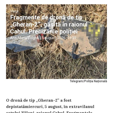
Viață
Fragmente de dronă de tip
„Gheran-2”, găsită în raionul
Cahul. Precizările poliției
Ana-Maria Dolghii
|
5 august, 2026
19:39
Telegram/Poliția Națională
O dronă de tip „Gheran-2” a fost
depistatămiercuri, 5 august, în extravilanul
satului Văleni, raionul Cahul. Fragmentele