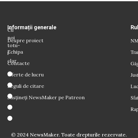
Informații generale
Ru
Cu
noi
Despre proiect
NM 
totu-
Echipa
Tra
i
clar
Contacte
Găg
Oferte de lucru
Just
Reguli de citare
Luc
Susțineți NewsMaker pe Patreon
Sfat
Rap
© 2024 NewsMaker. Toate drepturile rezervate.