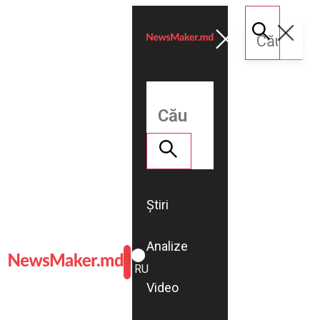
Știri
Analize
ROMÂNĂ
RU
Video