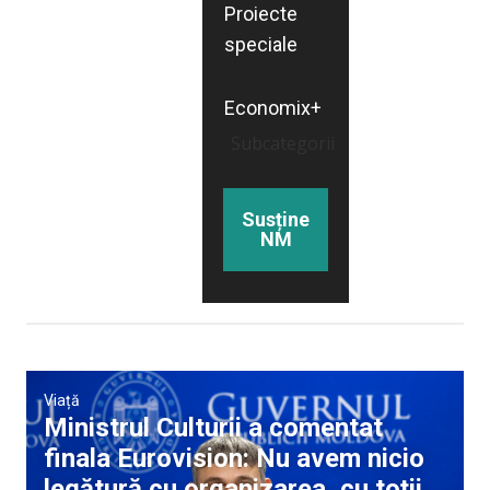
Proiecte
speciale
Economix+
Subcategorii
Susține
NM
Viață
Ministrul Culturii a comentat
finala Eurovision: Nu avem nicio
legătură cu organizarea, cu toții