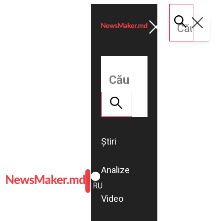
Știri
Analize
ROMÂNĂ
RU
Video