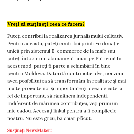
Vreți să susțineți ceea ce facem?
Puteți contribui la realizarea jurnalismului calitativ.
Pentru aceasta, puteți contribui printr-o donație
unică prin sistemul E-commerce de la maib sau
puteți întocmi un abonament lunar pe Patreon! În
acest mod, puteți fi parte a schimbării în bine
pentru Moldova. Datorită contribuției dvs, noi vom
avea posibilitatea să transformăm în realitate și mai
multe proiecte noi și importante și, ceea ce este la
fel de important, să rămânem independenți.
Indiferent de mărimea contribuției, veți primi un
mic cadou. Accesați linkul pentru a fi complicele
nostru. Nu este greu, ba chiar plăcut.
Susțineți NewsMaker!