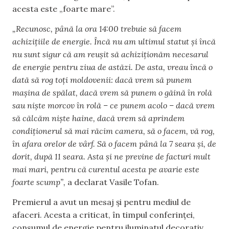
acesta este „foarte mare”.
„Recunosc, până la ora 14:00 trebuie să facem
achizițiile de energie. Încă nu am ultimul statut și încă
nu sunt sigur că am reușit să achiziționăm necesarul
de energie pentru ziua de astăzi. De asta, vreau încă o
dată să rog toți moldovenii: dacă vrem să punem
mașina de spălat, dacă vrem să punem o găină în rolă
sau niște morcov în rolă – ce punem acolo – dacă vrem
să călcăm niște haine, dacă vrem să aprindem
condiționerul să mai răcim camera, să o facem, vă rog,
în afara orelor de vârf. Să o facem până la 7 seara și, de
dorit, după 11 seara. Asta și ne previne de facturi mult
mai mari, pentru că curentul acesta pe avarie este
foarte scump”,
a declarat Vasile Tofan.
Premierul a avut un mesaj și pentru mediul de
afaceri. Acesta a criticat, în timpul conferinței,
consumul de energie pentru iluminatul decorativ.