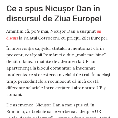
Ce a spus Nicușor Dan în
discursul de Ziua Europei
un
Amintim că, pe 9 mai, Nicușor Dan a susținut
discurs
la Palatul Cotroceni, cu prilejul Zilei Europei.
În intervenția sa, șeful statului a menționat că, în
prezent, cetățenii României o duc „mult mai bine”
decât o făceau înainte de aderarea la UE, iar
apartenența la blocul comunitar a însemnat
modernizare și creșterea nivelului de trai. În același
timp, președintele a recunoscut că încă există
diferențe salariale între cetățenii altor state UE și
români.
De asemenea, Nicușor Dan a mai spus că, în
România, ar trebuie să se vorbească despre UE
„altfel decât cu lozinci”. „
Europa a făcut greșeli. Când