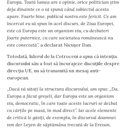
Europa. Toată lumea are o opinie, orice politician știm
deja dinainte ce o să spună când subiectul acesta
apare. Foarte bine, publicul nostru este fericit. Ce am
încercat eu să spun în acel discurs, de Ziua Europei,
este că Europa este un organism viu, cu dezbateri
foarte puternice, cu care societatea românească nu
este conectată
”, a declarat Nicușor Dan.
Totodată, liderul de la Cotroceni a spus că intenția
discursului său a fost să încurajeze discuțiile despre
direcția UE, nu să transmită un mesaj anti-
european.
„
Dacă vă uitați la structura discursului, am spus: „Da,
Europa a făcut greșeli, dar Europa este un organism
viu, democratic, în care toate aceste lucruri se dezbat
cu cărțile pe masă, în mod direct”. Iar acele elemente
de critică le găsiți, de exemplu, în discursul doamnei
von der Leyen de săptămâna trecută de la Erevan.