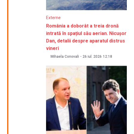
Externe
România a doborât a treia dronă
intrată în spațiul său aerian. Nicușor
Dan, detalii despre aparatul distrus
vineri
Mihaela Conovali
-
26 iul. 2026
12:18