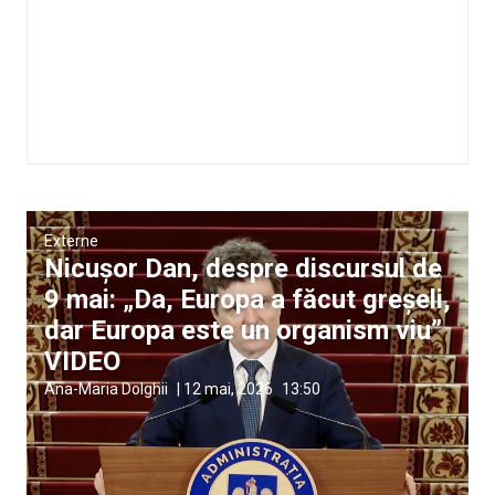
Externe
Nicușor Dan, despre discursul de
9 mai: „Da, Europa a făcut greșeli,
dar Europa este un organism viu”
VIDEO
Ana-Maria Dolghii
|
12 mai, 2026
13:50