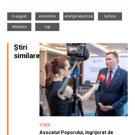
,
,
,
,
6 august
economie
energie electrică
lumină
,
Moldova
top
Știri
similare
Viață
Avocatul Poporului, îngrijorat de