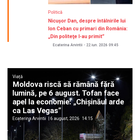
Politică
Nicușor Dan, despre întâlnirile lui
Ion Ceban cu primari din România:
„Din politeţe l-au primit”
Ecaterina Arvintii
-
22 iun. 2026
09:45
Viață
Moldova riscă să rămână fără
lumină, pe 6 august. Tofan face
apel la economie: „Chișinăul arde
ca Las Vegas”
Ecaterina Arvintii
|
6 august, 2026
14:15