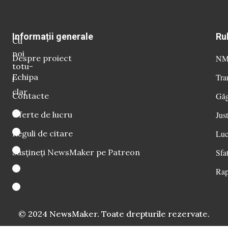
Informații generale
Ru
Cu
noi
Despre proiect
NM 
totu-
Echipa
Tra
i
clar
Contacte
Găg
Oferte de lucru
Just
Reguli de citare
Luc
Susțineți NewsMaker pe Patreon
Sfat
Rap
© 2024 NewsMaker. Toate drepturile rezervate.