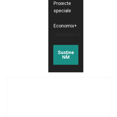
Proiecte
speciale
Economix+
Subcategorii
Susține
NM