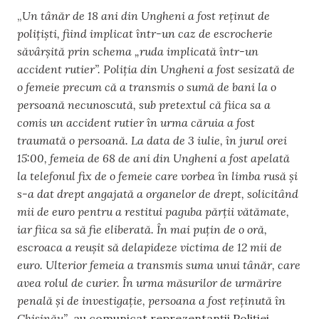
„
Un tânăr de 18 ani din Ungheni a fost reținut de
polițiști, fiind implicat într-un caz de escrocherie
săvârșită prin schema „ruda implicată într-un
accident rutier”. Poliția din Ungheni a fost sesizată de
o femeie precum că a transmis o sumă de bani la o
persoană necunoscută, sub pretextul că fiica sa a
comis un accident rutier în urma căruia a fost
traumată o persoană. La data de 3 iulie, în jurul orei
15:00, femeia de 68 de ani din Ungheni a fost apelată
la telefonul fix de o femeie care vorbea în limba rusă și
s-a dat drept angajată a organelor de drept, solicitând
mii de euro pentru a restitui paguba părții vătămate,
iar fiica sa să fie eliberată. În mai puțin de o oră,
escroaca a reușit să delapideze victima de 12 mii de
euro. Ulterior femeia a transmis suma unui tânăr, care
avea rolul de curier. În urma măsurilor de urmărire
penală și de investigație, persoana a fost reținută în
Chișinău”
, au comunicat reprezentanții Poliției.