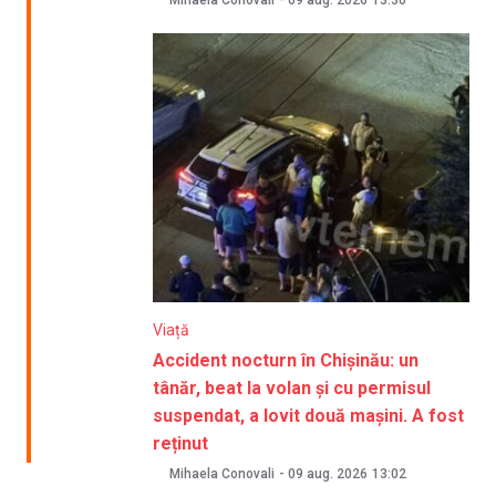
Mihaela Conovali
-
09 aug. 2026
13:30
Viață
Accident nocturn în Chișinău: un
tânăr, beat la volan și cu permisul
suspendat, a lovit două mașini. A fost
reținut
Mihaela Conovali
-
09 aug. 2026
13:02