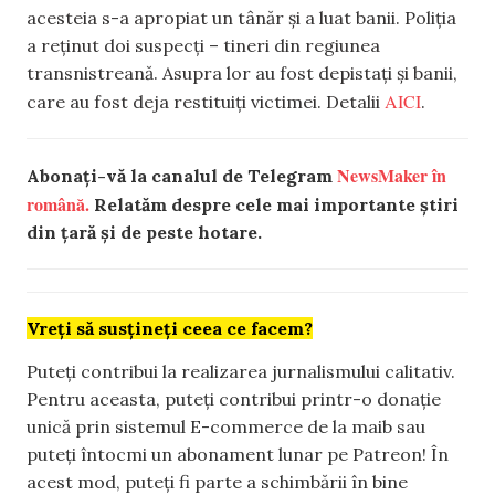
acesteia s-a apropiat un tânăr și a luat banii. Poliția
a reținut doi suspecți – tineri din regiunea
transnistreană. Asupra lor au fost depistați și banii,
AICI
care au fost deja restituiți victimei. Detalii
.
NewsMaker în
Abonați-vă la canalul de Telegram
română.
Relatăm despre cele mai importante știri
din țară și de peste hotare.
Vreți să susțineți ceea ce facem?
Puteți contribui la realizarea jurnalismului calitativ.
Pentru aceasta, puteți contribui printr-o donație
unică prin sistemul E-commerce de la maib sau
puteți întocmi un abonament lunar pe Patreon! În
acest mod, puteți fi parte a schimbării în bine