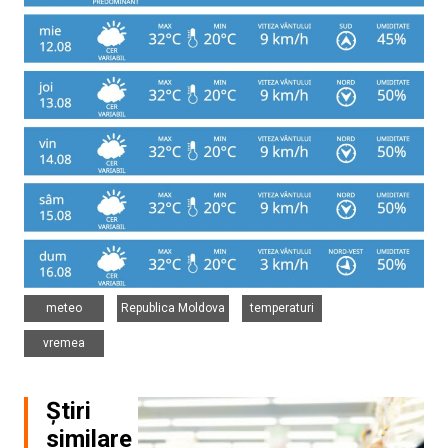
,
,
,
meteo
Republica Moldova
temperaturi
vremea
Știri
similare