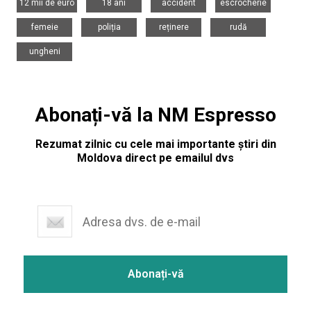
12 mii de euro
18 ani
accident
escrocherie
,
,
,
,
femeie
poliția
reținere
rudă
ungheni
Abonați-vă la NM Espresso
Rezumat zilnic cu cele mai importante știri din
Moldova direct pe emailul dvs