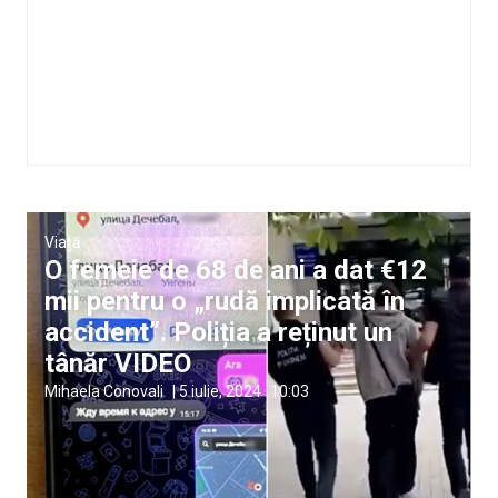
Viață
O femeie de 68 de ani a dat €12
mii pentru o „rudă implicată în
accident”. Poliția a reținut un
tânăr VIDEO
Mihaela Conovali
|
5 iulie, 2024
10:03