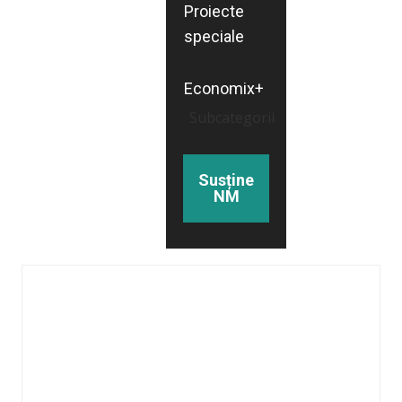
Proiecte
speciale
Economix+
Subcategorii
Susține
NM