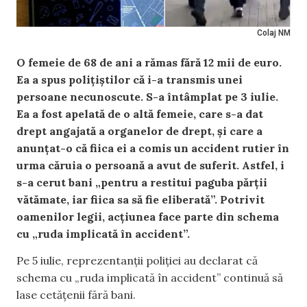
Colaj NM
O femeie de 68 de ani a rămas fără 12 mii de euro.
Ea a spus polițiștilor că i-a transmis unei
persoane necunoscute. S-a întâmplat pe 3 iulie.
Ea a fost apelată de o altă femeie, care s-a dat
drept angajată a organelor de drept, și care a
anunțat-o că fiica ei a comis un accident rutier în
urma căruia o persoană a avut de suferit. Astfel, i
s-a cerut bani „pentru a restitui paguba părții
vătămate, iar fiica sa să fie eliberată”. Potrivit
oamenilor legii, acțiunea face parte din schema
cu „ruda implicată în accident”.
Pe 5 iulie, reprezentanții poliției au declarat că
schema cu „ruda implicată în accident” continuă să
lase cetățenii fără bani.