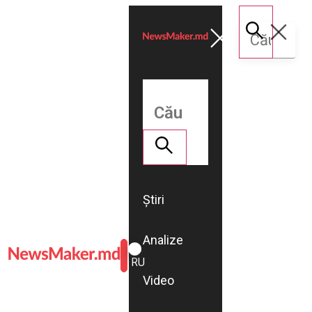
Știri
Analize
ROMÂNĂ
RU
Video