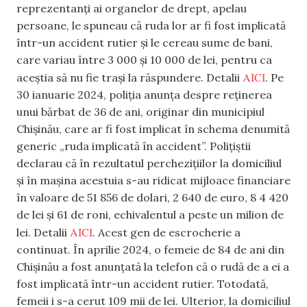
reprezentanți ai organelor de drept, apelau
persoane, le spuneau că ruda lor ar fi fost implicată
într-un accident rutier și le cereau sume de bani,
care variau între 3 000 și 10 000 de lei, pentru ca
AICI
aceștia să nu fie trași la răspundere. Detalii
. Pe
30 ianuarie 2024, poliția anunța despre reținerea
unui bărbat de 36 de ani, originar din municipiul
Chișinău, care ar fi fost implicat în schema denumită
generic „ruda implicată în accident”. Polițiștii
declarau că în rezultatul perchezițiilor la domiciliul
și în mașina acestuia s-au ridicat mijloace financiare
în valoare de 51 856 de dolari, 2 640 de euro, 8 4 420
de lei și 61 de roni, echivalentul a peste un milion de
AICI
lei. Detalii
. Acest gen de escrocherie a
continuat. În aprilie 2024, o femeie de 84 de ani din
Chișinău a fost anunțată la telefon că o rudă de a ei a
fost implicată într-un accident rutier. Totodată,
femeii i s-a cerut 109 mii de lei. Ulterior, la domiciliul