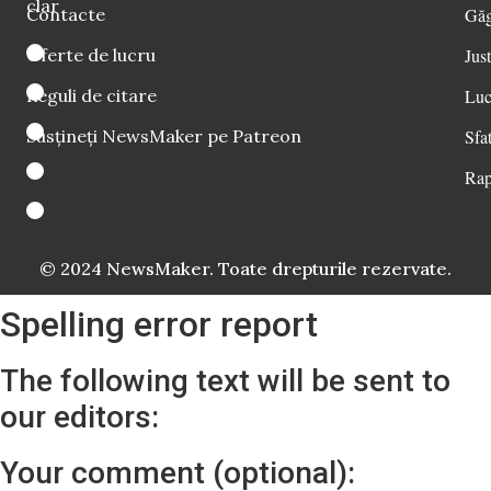
clar
Contacte
Găg
Oferte de lucru
Just
Reguli de citare
Luc
Susțineți NewsMaker pe Patreon
Sfat
Rap
© 2024 NewsMaker. Toate drepturile rezervate.
Spelling error report
The following text will be sent to
our editors:
Your comment (optional):