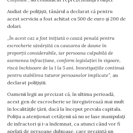
Audiat de polițiști, tânărul a declarat că pentru
acest serviciu a fost achitat cu 500 de euro și 200 de
dolari.
„
În acest caz a fost inițiată o cauză penală pentru
escrocherie săvârșită cu cauzarea de daune în
proporții considerabile, iar persoana culpabilă de
asemenea infracțiune, conform legislației în vigoare,
riscă închisoare de la 1 la 5 ani. Investigațiile continuă
pentru stabilirea tuturor persoanelor implicate”
, au
declarat polițiștii.
Oamenii legii au precizat că, în ultima perioadă,
acest gen de escrocherie se înregistrează mai mult
în localitățile țării, dacă la început prevala capitala.
Poliția a atenționat cetățenii să nu se lase manipulați
de infractori și i-a îndemnat, ca atunci când vor fi
apelați de persoane dubioase, care prezintă un