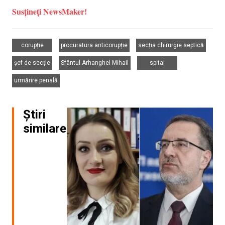
Susțineți NewsMaker!
,
,
,
corupție
procuratura anticorupție
secția chirurgie septică
,
,
,
șef de secție
Sfântul Arhanghel Mihail
spital
urmărire penală
Știri
similare