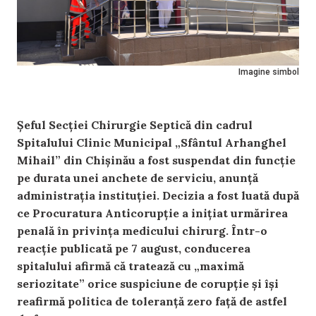
Imagine simbol
Șeful Secției Chirurgie Septică din cadrul
Spitalului Clinic Municipal „Sfântul Arhanghel
Mihail” din Chișinău a fost suspendat din funcție
pe durata unei anchete de serviciu, anunță
administrația instituției. Decizia a fost luată după
ce Procuratura Anticorupție a inițiat urmărirea
penală în privința medicului chirurg. Într-o
reacție publicată pe 7 august, conducerea
spitalului afirmă că tratează cu „maximă
seriozitate” orice suspiciune de corupție și își
reafirmă politica de toleranță zero față de astfel