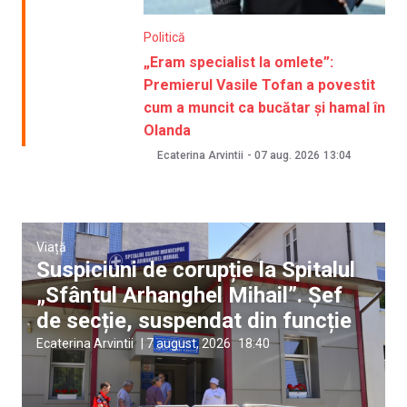
Politică
„Eram specialist la omlete”:
Premierul Vasile Tofan a povestit
cum a muncit ca bucătar și hamal în
Olanda
Ecaterina Arvintii
-
07 aug. 2026
13:04
Viață
Suspiciuni de corupție la Spitalul
„Sfântul Arhanghel Mihail”. Șef
de secție, suspendat din funcție
Ecaterina Arvintii
|
7 august, 2026
18:40