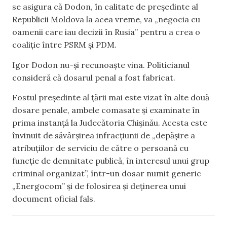
se asigura că Dodon, în calitate de președinte al
Republicii Moldova la acea vreme, va „negocia cu
oamenii care iau decizii în Rusia” pentru a crea o
coaliție între PSRM și PDM.
Igor Dodon nu-și recunoaște vina. Politicianul
consideră că dosarul penal a fost fabricat.
Fostul președinte al țării mai este vizat în alte două
dosare penale, ambele comasate și examinate în
prima instanță la Judecătoria Chișinău. Acesta este
învinuit de săvârșirea infracțiunii de „depășire a
atribuțiilor de serviciu de către o persoană cu
funcție de demnitate publică, în interesul unui grup
criminal organizat”, într-un dosar numit generic
„Energocom” și de folosirea și deținerea unui
document oficial fals.