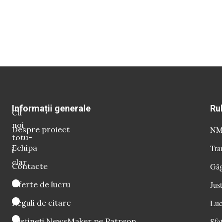
Informații generale
Ru
Cu
noi
Despre proiect
NM 
totu-
Echipa
Tra
i
clar
Contacte
Găg
Oferte de lucru
Just
Reguli de citare
Luc
Susțineți NewsMaker pe Patreon
Sfat