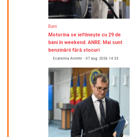
Bani
Motorina se ieftinește cu 29 de
bani în weekend. ANRE: Mai sunt
benzinării fără stocuri
Ecaterina Arvintii
-
07 aug. 2026
14:33