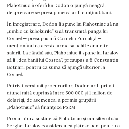
Plahotniuc îi oferă lui Dodon o pungă neagră,
despre care se presupune că ar fi conținut bani.
În înregistrare, Dodon îi spune lui Plahotniuc să nu
„umble cu kuliokurile” și să transmită punga lui
Cornel — presupus a fi Corneliu Furculiță —
menționând că acesta urma să achite anumite
salarii. La rândul său, Plahotniuc îi spune lui Iaralov
să îi „dea banii lui Costea”, presupus a fi Constantin
Botnari, pentru ca suma să ajungă ulterior la
Cornel.
Potrivit versiunii procurorilor, Dodon ar fi primit
atunci mită cuprinsă între 600 000 și 1 milion de
dolari și, de asemenea, a permis grupării
„Plahotniuc” să finanțeze PSRM.
Procuratura susține că Plahotniuc și consilierul său
Serghei Iaralov considerau că plătesc bani pentru a