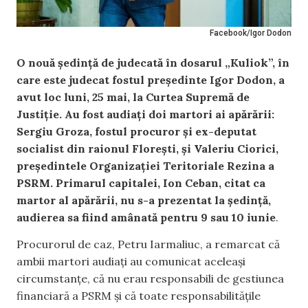
Facebook/Igor Dodon
O nouă ședință de judecată în dosarul „Kuliok”, în
care este judecat fostul președinte Igor Dodon, a
avut loc luni, 25 mai, la Curtea Supremă de
Justiție. Au fost audiați doi martori ai apărării:
Sergiu Groza, fostul procuror și ex-deputat
socialist din raionul Florești, și Valeriu Ciorici,
președintele Organizației Teritoriale Rezina a
PSRM. Primarul capitalei, Ion Ceban, citat ca
martor al apărării, nu s-a prezentat la ședință,
audierea sa fiind amânată pentru 9 sau 10 iunie
.
Procurorul de caz, Petru Iarmaliuc, a remarcat că
ambii martori audiați au comunicat aceleași
circumstanțe, că nu erau responsabili de gestiunea
financiară a PSRM și că toate responsabilitățile