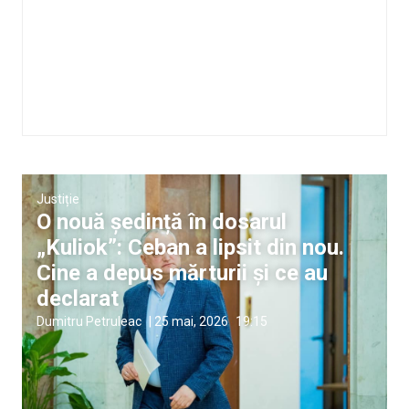
Justiție
O nouă ședință în dosarul
„Kuliok”: Ceban a lipsit din nou.
Cine a depus mărturii și ce au
declarat
Dumitru Petruleac
|
25 mai, 2026
19:15