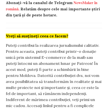
NewsMaker în
Abonați-vă la canalul de Telegram
română.
Relatăm despre cele mai importante știri
din țară și de peste hotare.
Vreți să susțineți ceea ce facem?
Puteți contribui la realizarea jurnalismului calitativ.
Pentru aceasta, puteți contribui printr-o donație
unică prin sistemul E-commerce de la maib sau
puteți întocmi un abonament lunar pe Patreon! În
acest mod, puteți fi parte a schimbării în bine
pentru Moldova. Datorită contribuției dvs, noi vom
avea posibilitatea să transformăm în realitate și mai
multe proiecte noi și importante și, ceea ce este la
fel de important, să rămânem independenți.
Indiferent de mărimea contribuției, veți primi un
mic cadou. Accesați linkul pentru a fi complicele