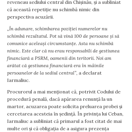
reveneau sediului central din Chișinău, și a subliniat
că această repetiție nu schimbă nimic din
perspectiva acuzării.
„În adunare, schimbarea poziției numerelor nu
schimbă rezultatul. Pot să vină 100 de persoane și să
comunice aceleași circumstanțe. Asta nu schimbă
nimic. Este clar că nu erau responsabili de gestiunea
financiară a PSRM, oamenii din teritorii. Noi am
arătat că gestiunea financiară era în mâinile
persoanelor de la sediul central”,
a declarat
Iarmaliuc.
Procurorul a mai menționat că, potrivit Codului de
procedură penală, dacă apărarea renunță la un
martor, acuzarea poate solicita preluarea probei și
cercetarea acesteia în ședință. În privința lui Ceban,
Iarmaliuc a subliniat că primarul a fost citat de mai
multe ori și că obligația de a asigura prezența