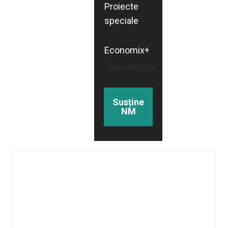
Proiecte
speciale
Economix+
Subcategorii
Susține
NM