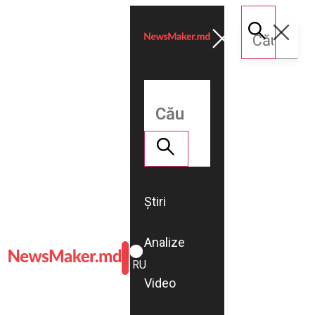
Știri
Analize
ROMÂNĂ
RU
Video