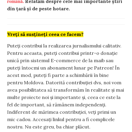
română.
Relatăm despre cele mai importante știri
din țară și de peste hotare.
Vreți să susțineți ceea ce facem?
Puteți contribui la realizarea jurnalismului calitativ.
Pentru aceasta, puteți contribui printr-o donație
unică prin sistemul E-commerce de la maib sau
puteți întocmi un abonament lunar pe Patreon! În
acest mod, puteți fi parte a schimbării în bine
pentru Moldova. Datorită contribuției dvs, noi vom
avea posibilitatea să transformăm în realitate și mai
multe proiecte noi și importante și, ceea ce este la
fel de important, să rămânem independenți.
Indiferent de mărimea contribuției, veți primi un
mic cadou. Accesați linkul pentru a fi complicele
nostru. Nu este greu, ba chiar plăcut.