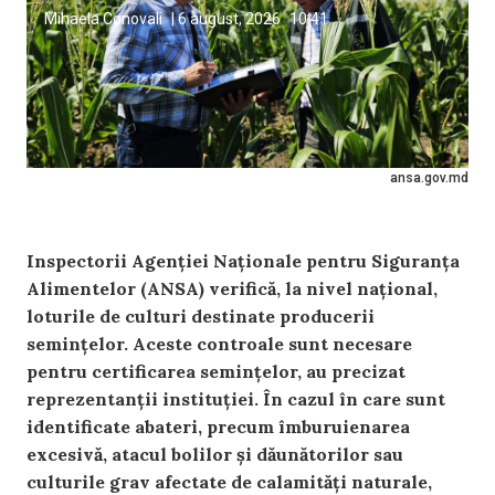
Mihaela Conovali
|
6 august, 2026
10:41
ansa.gov.md
Inspectorii Agenției Naționale pentru Siguranța
Alimentelor (ANSA) verifică, la nivel național,
loturile de culturi destinate producerii
semințelor. Aceste controale sunt necesare
pentru certificarea semințelor, au precizat
reprezentanții instituției. În cazul în care sunt
identificate abateri, precum îmburuienarea
excesivă, atacul bolilor și dăunătorilor sau
culturile grav afectate de calamități naturale,