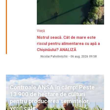
Viață
Nistrul seacă. Cât de mare este
riscul pentru alimentarea cu apă a
Chișinăului? ANALIZĂ
Nicolai Paholinițchii
-
06 aug. 2026
09:58
Viață
Controale ANSA în câmp: Peste
13 900 de hectare de culturi
pentru producerea semințelor,
verificate