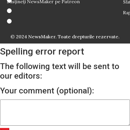
Susțineți NewsMaker pe Patreon
Sfat
Rap
© 2024 NewsMaker. Toate drepturile rezervate.
Spelling error report
The following text will be sent to
our editors:
Your comment (optional):