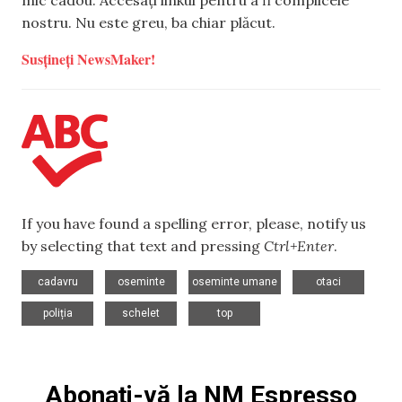
mic cadou. Accesați linkul pentru a fi complicele
nostru. Nu este greu, ba chiar plăcut.
Susțineți NewsMaker!
If you have found a spelling error, please, notify us
by selecting that text and pressing
Ctrl+Enter
.
,
,
,
,
cadavru
oseminte
oseminte umane
otaci
,
,
poliția
schelet
top
Abonați-vă la NM Espresso