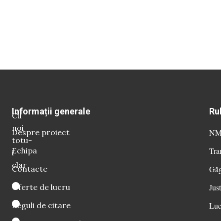
Informații generale
Ru
Cu
noi
Despre proiect
NM 
totu-
Echipa
Tra
i
clar
Contacte
Găg
Oferte de lucru
Just
Reguli de citare
Luc