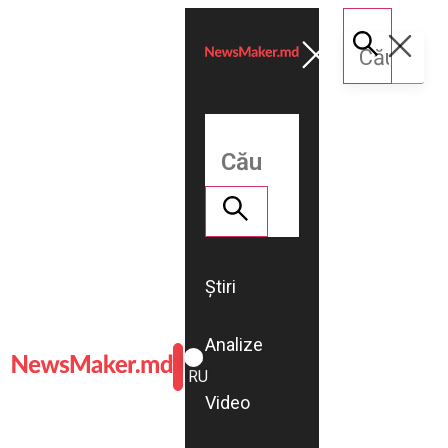
Știri
Analize
ROMÂNĂ
RU
Video