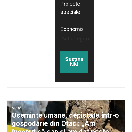
Proiecte
speciale
Economix+
Subcategorii
Susține
NM
Viață
Oseminte umane, depistate într-o
gospodărie din Otaci: „Am
început să sap și am dat peste