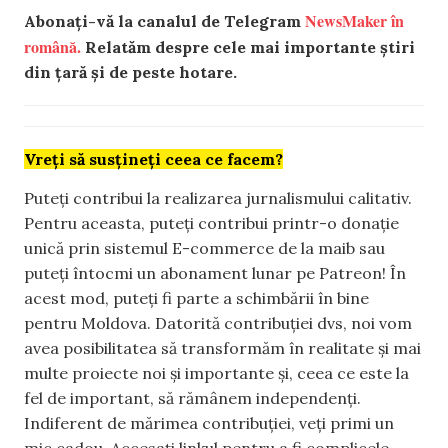
NewsMaker în
Abonați-vă la canalul de Telegram
română.
Relatăm despre cele mai importante știri
din țară și de peste hotare.
Vreți să susțineți ceea ce facem?
Puteți contribui la realizarea jurnalismului calitativ.
Pentru aceasta, puteți contribui printr-o donație
unică prin sistemul E-commerce de la maib sau
puteți întocmi un abonament lunar pe Patreon! În
acest mod, puteți fi parte a schimbării în bine
pentru Moldova. Datorită contribuției dvs, noi vom
avea posibilitatea să transformăm în realitate și mai
multe proiecte noi și importante și, ceea ce este la
fel de important, să rămânem independenți.
Indiferent de mărimea contribuției, veți primi un