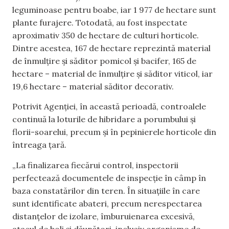
leguminoase pentru boabe, iar 1 977 de hectare sunt
plante furajere. Totodată, au fost inspectate
aproximativ 350 de hectare de culturi horticole.
Dintre acestea, 167 de hectare reprezintă material
de înmulțire și săditor pomicol și bacifer, 165 de
hectare – material de înmulțire și săditor viticol, iar
19,6 hectare – material săditor decorativ.
Potrivit Agenției, în această perioadă, controalele
continuă la loturile de hibridare a porumbului și
florii-soarelui, precum și în pepinierele horticole din
întreaga țară.
„La finalizarea fiecărui control, inspectorii
perfectează documentele de inspecție în câmp în
baza constatărilor din teren. În situațiile în care
sunt identificate abateri, precum nerespectarea
distanțelor de izolare, îmburuienarea excesivă,
atacul de boli și dăunători, inclusiv organisme de