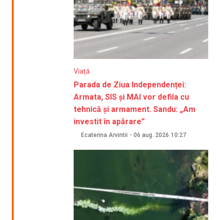
Viață
Parada de Ziua Independenței:
Armata, SIS și MAI vor defila cu
tehnică și armament. Sandu: „Am
investit în apărare”
Ecaterina Arvintii
-
06 aug. 2026
10:27