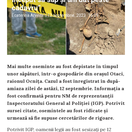
cadavru”
Ecaterina Arvintii
|
12 septembrie, 2023
16:09
Mai multe oseminte au fost depistate în timpul
unor săpături, într-o gospodărie din orașul Otaci,
raionul Ocnița. Cazul a fost înregistrat în după-
amiaza zilei de astăzi, 12 septembrie. Informația a
fost confirmată pentru NM de reprezentanții
Inspectoratului General al Poliției (IGP). Potrivit
sursei citate, osemintele au fost ridicate și
urmează să fie supuse cercetărilor de rigoare.
Potrivit IGP, oamenii legii au fost sesizați pe 12