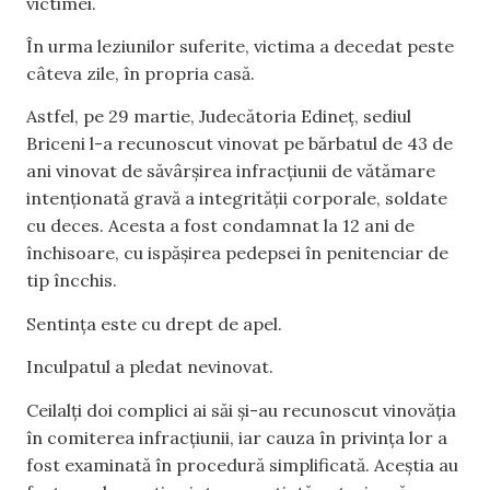
victimei.
În urma leziunilor suferite, victima a decedat peste
câteva zile, în propria casă.
Astfel, pe 29 martie, Judecătoria Edineț, sediul
Briceni l-a recunoscut vinovat pe bărbatul de 43 de
ani vinovat de săvârșirea infracțiunii de vătămare
intenționată gravă a integrității corporale, soldate
cu deces. Acesta a fost condamnat la 12 ani de
închisoare, cu ispășirea pedepsei în penitenciar de
tip încchis.
Sentința este cu drept de apel.
Inculpatul a pledat nevinovat.
Ceilalți doi complici ai săi și-au recunoscut vinovăția
în comiterea infracțiunii, iar cauza în privința lor a
fost examinată în procedură simplificată. Aceștia au