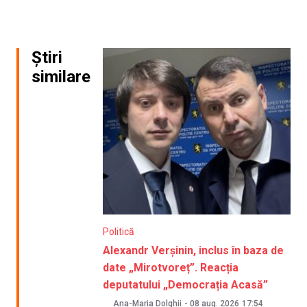
Știri
similare
Politică
Alexandr Verșinin, inclus în baza de
date „Mirotvoreț”. Reacția
deputatului „Democrația Acasă”
Ana-Maria Dolghii
-
08 aug. 2026
17:54