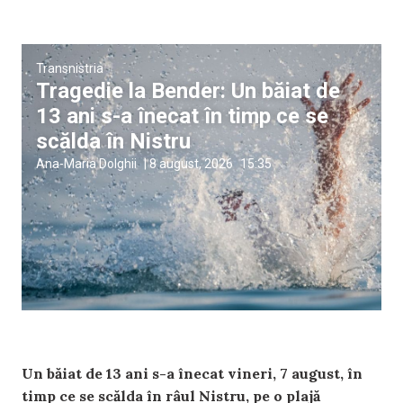
Transnistria
Tragedie la Bender: Un băiat de
13 ani s-a înecat în timp ce se
scălda în Nistru
Ana-Maria Dolghii
|
8 august, 2026
15:35
Un băiat de 13 ani s-a înecat vineri, 7 august, în
timp ce se scălda în râul Nistru, pe o plajă