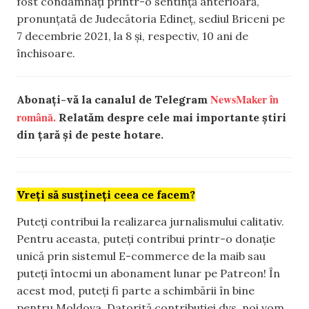
fost condamnați printr-o sentință anterioară,
pronunțată de Judecătoria Edineț, sediul Briceni pe
7 decembrie 2021, la 8 și, respectiv, 10 ani de
închisoare.
NewsMaker în
Abonați-vă la canalul de Telegram
română.
Relatăm despre cele mai importante știri
din țară și de peste hotare.
Vreți să susțineți ceea ce facem?
Puteți contribui la realizarea jurnalismului calitativ.
Pentru aceasta, puteți contribui printr-o donație
unică prin sistemul E-commerce de la maib sau
puteți întocmi un abonament lunar pe Patreon! În
acest mod, puteți fi parte a schimbării în bine
pentru Moldova. Datorită contribuției dvs, noi vom