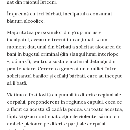
sat din raionul Briceni.
Împreună cu trei bărbați, inculpatul a consumat
băuturi alcoolice.
Majoritatea persoanelor din grup, inclusiv
inculpatul, aveau un trecut infracțional. La un
moment dat, unul din bărbați a solicitat alocarea de
bani în bugetul criminal (din slangul lumii interlope
-,,oбщак”), pentru a susține material deținuții din
penitenciare. Cererea a generat un conflict între
solicitantul banilor și ceilalți bărbați, care au început
să îl bată.
Victima a fost lovită cu pumnii în diferite regiuni ale
corpului, preponderent în regiunea capului, ceea ce
a făcut ca acesta să cadă la podea. Cu toate acestea,
făptașii și-au continuat acţiunile violente, sărind cu
ambele picioare pe diferite părți ale corpului