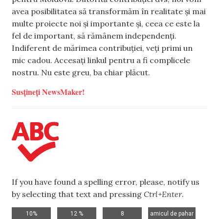
avea posibilitatea să transformăm în realitate și mai
multe proiecte noi și importante și, ceea ce este la
fel de important, să rămânem independenți.
Indiferent de mărimea contribuției, veți primi un
mic cadou. Accesați linkul pentru a fi complicele
nostru. Nu este greu, ba chiar plăcut.
Susțineți NewsMaker!
If you have found a spelling error, please, notify us
by selecting that text and pressing
Ctrl+Enter
.
,
,
,
,
10%
12 %
8
amicul de pahar