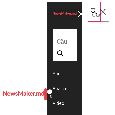
Știri
Analize
ROMÂNĂ
RU
Video