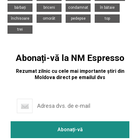
,
,
,
,
bărbați
briceni
condamnat
în bătaie
,
,
,
,
închisoare
omorât
pedepse
top
trei
Abonați-vă la NM Espresso
Rezumat zilnic cu cele mai importante știri din
Moldova direct pe emailul dvs