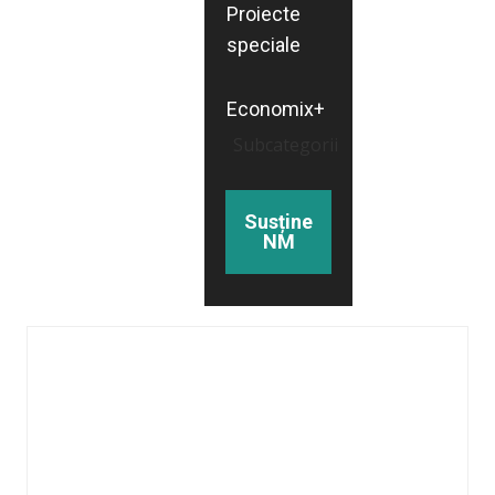
Proiecte
speciale
Economix+
Subcategorii
Susține
NM