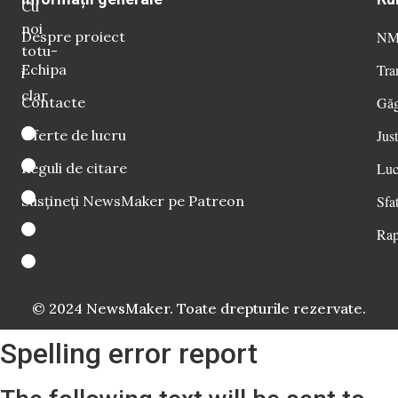
Cu
noi
Despre proiect
NM 
totu-
Echipa
Tra
i
clar
Contacte
Găg
Oferte de lucru
Just
Reguli de citare
Luc
Susțineți NewsMaker pe Patreon
Sfat
Rap
© 2024 NewsMaker. Toate drepturile rezervate.
Spelling error report