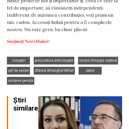
multe proiecte noi și importante și, ceea ce este la
fel de important, să rămânem independenți.
Indiferent de mărimea contribuției, veți primi un
mic cadou. Accesați linkul pentru a fi complicele
nostru. Nu este greu, ba chiar plăcut.
Susțineți NewsMaker!
,
,
,
corupție
procuratura anticorupție
secția chirurgie septică
,
,
,
șef de secție
Sfântul Arhanghel Mihail
spital
urmărire penală
Știri
similare