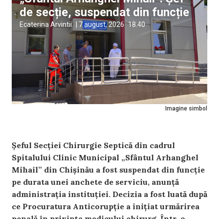
de secție, suspendat din funcție
Ecaterina Arvintii
|
7 august, 2026
18:40
Imagine simbol
Șeful Secției Chirurgie Septică din cadrul
Spitalului Clinic Municipal „Sfântul Arhanghel
Mihail” din Chișinău a fost suspendat din funcție
pe durata unei anchete de serviciu, anunță
administrația instituției. Decizia a fost luată după
ce Procuratura Anticorupție a inițiat urmărirea
penală în privința medicului chirurg. Într-o