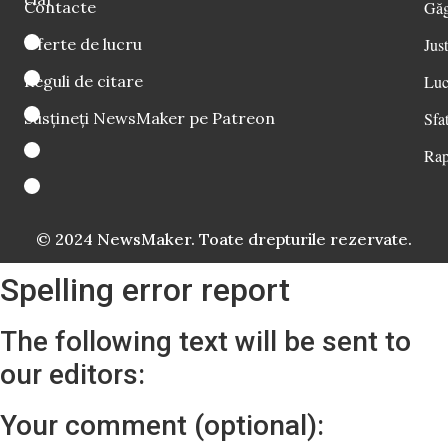
Contacte
Găg
Oferte de lucru
Just
Reguli de citare
Luc
Susțineți NewsMaker pe Patreon
Sfat
Rap
© 2024 NewsMaker. Toate drepturile rezervate.
Spelling error report
The following text will be sent to
our editors:
Your comment (optional):