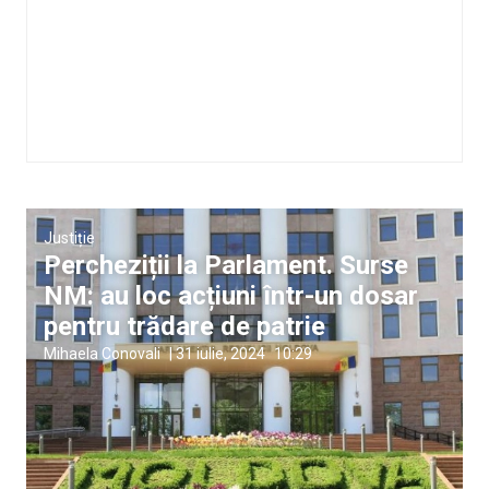
Justiție
Percheziții la Parlament. Surse
NM: au loc acțiuni într-un dosar
pentru trădare de patrie
Mihaela Conovali
|
31 iulie, 2024
10:29