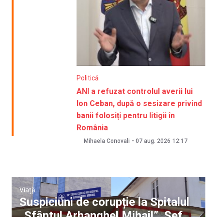
Politică
ANI a refuzat controlul averii lui
Ion Ceban, după o sesizare privind
banii folosiți pentru litigii în
România
Mihaela Conovali
-
07 aug. 2026
12:17
Viață
Suspiciuni de corupție la Spitalul
„Sfântul Arhanghel Mihail”. Șef