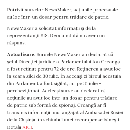
Potrivit surselor NewsMaker, acțiunile procesuale
au loc într-un dosar pentru trădare de patrie.
NewsMaker a solicitat informații și de la
reprezentanții SIS. Deocamdată nu avem un
răspuns.
Actualizare
: Sursele NewsMaker au declarat că
șeful Direcției juridice a Parlamentului Ion Creangă
a fost reținut pentru 72 de ore. Reținerea a avut loc
în seara zilei de 30 iulie. În aceeași zi
biroul acestuia
din Parlament a fost sigilat, iar pe 31 iulie –
percheziționat. Aceleași surse au declarat că
acțiunile au avut loc într-un dosar pentru trădare
de patrie sub formă de spionaj. Creangă ar fi
transmis informații unui angajat al Ambasadei Rusiei
de la Chișinău în schimbul unei recompense bănești.
AICI
Detalii
.