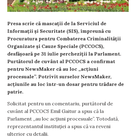
Presa scrie că mascații de la Serviciul de
Informații și Securitate (SIS), împreună cu
Procuratura pentru Combaterea Criminalităţii
Organizate şi Cauze Speciale (PCCOCS),
desfășoară pe 31 iulie percheziții la Parlament.
Purtătorul de cuvânt al PCCOCS a confirmat
pentru NewsMaker că au loc „acțiuni
procesuale”. Potrivit surselor NewsMaker,
acțiunile au loc într-un dosar pentru trădare de
patrie.
Solicitat pentru un comentariu, purtătorul de
cuvânt al PCCOCS Emil Gaitur a spus că la
Parlament „au loc acțiuni procesuale”. Totodată,
reprezentantul instituției a spus că va reveni
ulterior cu detalii.