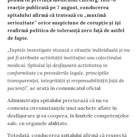
reacție publicată pe 7 august, conducerea
spitalului afirmă că tratează cu „maximă
seriozitate” orice suspiciune de corupție și își
reafirmă politica de toleranță zero față de astfel
de fapte.
„Faptele investigate vizează o situație individuală și nu
pot fi atribuite activității instituției sau colectivului
medical. Spitalul își desfășoară activitatea in
conformitate cu prevederile legale, principiile
transparenței, integrității și responsabilității față de
pacienți”
, se arată în comunicatul oficial.
Administrația spitalului precizează că nu va
comenta circumstanțele unei anchete aflate în
desfășurare și va coopera, în limitele competențelor
sale, cu organele abilitate.
Totodată, conducerea spitalului afirmă că respectă