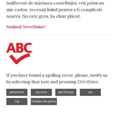
Indiferent de mărimea contribuției, veți primi un
mic cadou. Accesați linkul pentru a fi complicele
nostru. Nu este greu, ba chiar plăcut.
Susțineți NewsMaker!
If you have found a spelling error, please, notify us
by selecting that text and pressing
Ctrl+Enter
.
,
,
,
,
parlament
pccocs
percheziții
sis
,
top
trădare de patrie