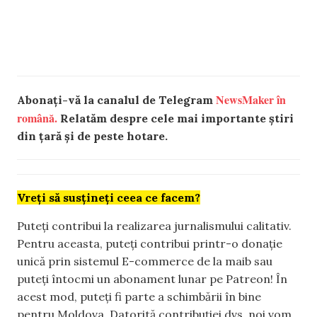
NewsMaker în
Abonați-vă la canalul de Telegram
română.
Relatăm despre cele mai importante știri
din țară și de peste hotare.
Vreți să susțineți ceea ce facem?
Puteți contribui la realizarea jurnalismului calitativ.
Pentru aceasta, puteți contribui printr-o donație
unică prin sistemul E-commerce de la maib sau
puteți întocmi un abonament lunar pe Patreon! În
acest mod, puteți fi parte a schimbării în bine
pentru Moldova. Datorită contribuției dvs, noi vom