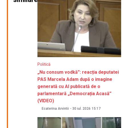
Politică
„Nu consum vodkă”: reacția deputatei
PAS Marcela Adam după o imagine
generată cu AI publicată de o
parlamentară „Democrația Acasă”
(VIDEO)
Ecaterina Arvintii
-
30 iul. 2026
15:17