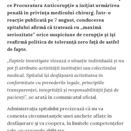
ce Procuratura Anticorupție a inițiat urmărirea
penală în privința medicului chirurg. Într-o
reacție publicată pe 7 august, conducerea
spitalului afirmă că tratează cu „maximă
seriozitate” orice suspiciune de corupție și își
reafirmă politica de toleranță zero față de astfel
de fapte.
„Faptele investigate vizează o situație individuală și nu
pot fi atribuite activității instituției sau colectivului
medical. Spitalul își desfășoară activitatea in
conformitate cu prevederile legale, principiile
transparenței, integrității și responsabilității față de
pacienți”
, se arată în comunicatul oficial.
Administrația spitalului precizează că nu va
comenta circumstanțele unei anchete aflate în
desfășurare și va coopera, în limitele competențelor
sale, cu organele abilitate.