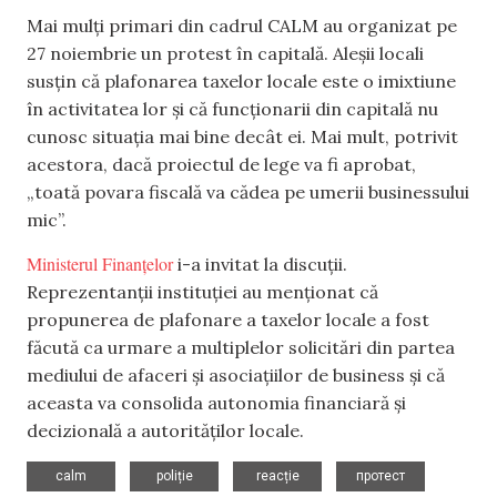
Mai mulți primari din cadrul CALM au organizat pe
27 noiembrie un protest în capitală. Aleșii locali
susțin că plafonarea taxelor locale este o imixtiune
în activitatea lor și că funcționarii din capitală nu
cunosc situația mai bine decât ei. Mai mult, potrivit
acestora, dacă proiectul de lege va fi aprobat,
„toată povara fiscală va cădea pe umerii businessului
mic”.
Ministerul Finanțelor
i-a invitat la discuții.
Reprezentanții instituției au menționat că
propunerea de plafonare a taxelor locale a fost
făcută ca urmare a multiplelor solicitări din partea
mediului de afaceri și asociațiilor de business și că
aceasta va consolida autonomia financiară și
decizională a autorităților locale.
,
,
,
calm
poliție
reacție
протест