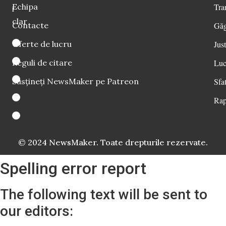
Echipa
Tra
i
clar
Contacte
Găg
Oferte de lucru
Just
Reguli de citare
Luc
Susțineți NewsMaker pe Patreon
Sfat
Rap
© 2024 NewsMaker. Toate drepturile rezervate.
Spelling error report
The following text will be sent to
our editors: