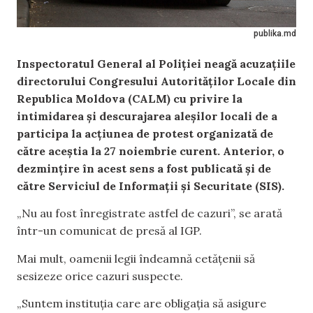
publika.md
Inspectoratul General al Poliției neagă acuzațiile
directorului Congresului Autorităților Locale din
Republica Moldova (CALM) cu privire la
intimidarea și descurajarea aleșilor locali de a
participa la acțiunea de protest organizată de
către aceștia la 27 noiembrie curent. Anterior, o
dezmințire în acest sens a fost publicată și de
către Serviciul de Informații și Securitate (SIS).
„Nu au fost înregistrate astfel de cazuri”, se arată
într-un comunicat de presă al IGP.
Mai mult, oamenii legii îndeamnă cetățenii să
sesizeze orice cazuri suspecte.
„Suntem instituția care are obligația să asigure