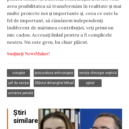
avea posibilitatea să transformăm în realitate și mai
multe proiecte noi și importante și, ceea ce este la
fel de important, să rămânem independenți.
Indiferent de mărimea contribuției, veți primi un
mic cadou. Accesați linkul pentru a fi complicele
nostru. Nu este greu, ba chiar plăcut.
Susțineți NewsMaker!
,
,
,
corupție
procuratura anticorupție
secția chirurgie septică
,
,
,
șef de secție
Sfântul Arhanghel Mihail
spital
urmărire penală
Știri
similare