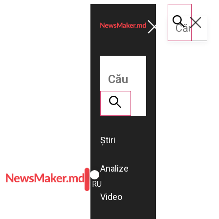
Știri
Analize
ROMÂNĂ
RU
Video