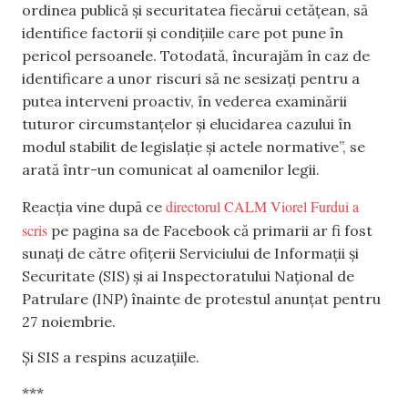
ordinea publică și securitatea fiecărui cetățean, să
identifice factorii și condițiile care pot pune în
pericol persoanele. Totodată, încurajăm în caz de
identificare a unor riscuri să ne sesizați pentru a
putea interveni proactiv, în vederea examinării
tuturor circumstanțelor și elucidarea cazului în
modul stabilit de legislație și actele normative”, se
arată într-un comunicat al oamenilor legii.
directorul CALM Viorel Furdui a
Reacția vine după ce
scris
pe pagina sa de Facebook că primarii ar fi fost
sunați de către ofițerii Serviciului de Informații și
Securitate (SIS) și ai Inspectoratului Național de
Patrulare (INP) înainte de protestul anunțat pentru
27 noiembrie.
Și SIS a respins acuzațiile.
***