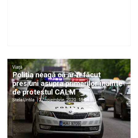
Viață
Poliția neagă că ar fi făcut
presiuni asupra primarilor înainte
de protestul CALM
Stela Untila
|
27 noiembrie, 2020
15:04