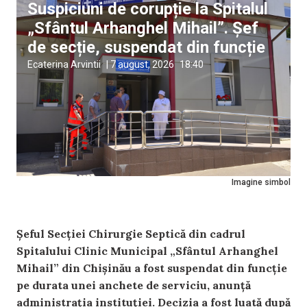
Suspiciuni de corupție la Spitalul
„Sfântul Arhanghel Mihail”. Șef
de secție, suspendat din funcție
Ecaterina Arvintii
|
7 august, 2026
18:40
Imagine simbol
Șeful Secției Chirurgie Septică din cadrul
Spitalului Clinic Municipal „Sfântul Arhanghel
Mihail” din Chișinău a fost suspendat din funcție
pe durata unei anchete de serviciu, anunță
administrația instituției. Decizia a fost luată după