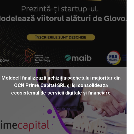
Moldcell finalizează achiziția pachetului majoritar din
OCN Prime Capital SRL și își consolidează
ecosistemul de servicii digitale și financiare