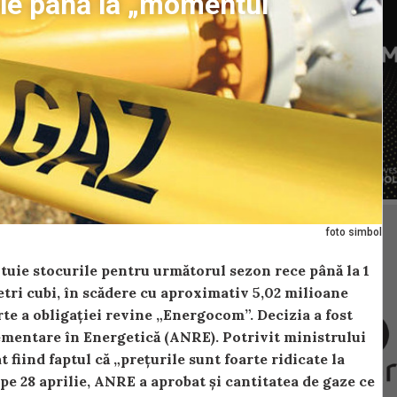
le până la „momentul
foto simbol
ituie stocurile pentru următorul sezon rece până la 1
tri cubi, în scădere cu aproximativ 5,02 milioane
te a obligației revine „Energocom”. Decizia a fost
ementare în Energetică (ANRE). Potrivit ministrului
 fiind faptul că „prețurile sunt foarte ridicate la
e 28 aprilie, ANRE a aprobat și cantitatea de gaze ce