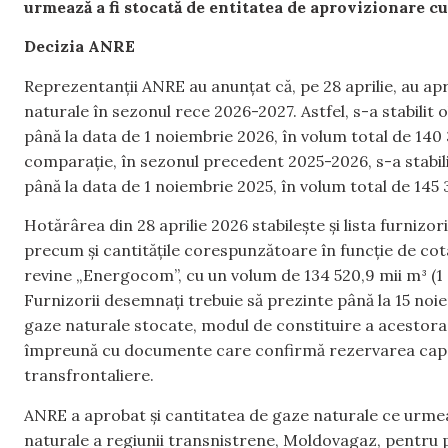
urmează a fi stocată de entitatea de aprovizionare cu
Decizia ANRE
Reprezentanții ANRE au anunțat că, pe 28 aprilie, au a
naturale în sezonul rece 2026-2027. Astfel, s-a stabilit 
până la data de 1 noiembrie 2026, în volum total de 140 
comparație, în sezonul precedent 2025-2026, s-a stabili
până la data de 1 noiembrie 2025, în volum total de 145 
Hotărârea din 28 aprilie 2026 stabilește și lista furnizor
precum și cantitățile corespunzătoare în funcție de cota
revine „Energocom”, cu un volum de 134 520,9 mii m³ (1 4
Furnizorii desemnați trebuie să prezinte până la 15 noie
gaze naturale stocate, modul de constituire a acestora ș
împreună cu documente care confirmă rezervarea capac
transfrontaliere.
ANRE a aprobat și cantitatea de gaze naturale ce urmea
naturale a regiunii transnistrene, Moldovagaz, pentru 