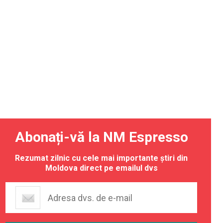
Abonați-vă la NM Espresso
Rezumat zilnic cu cele mai importante știri din
Moldova direct pe emailul dvs