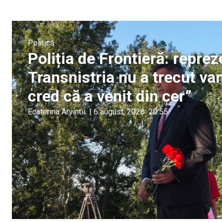
Politică
Poliția de Frontieră: reprez
Transnistria nu a trecut v
cred că a venit din cer”
Ecaterina Arvintii
|
6 august, 2026
20:55