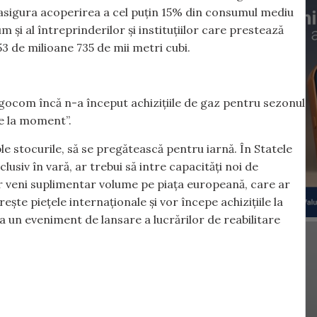
 asigura acoperirea a cel puțin 15% din consumul mediu
și al întreprinderilor și instituțiilor care prestează
53 de milioane 735 de mii metri cubi.
rgocom încă n-a început achizițiile de gaz pentru sezonul
te la moment”.
e stocurile, să se pregătească pentru iarnă. În Statele
usiv în vară, ar trebui să intre capacități noi de
 ar veni suplimentar volume pe piața europeană, care ar
e piețele internaționale și vor începe achizițiile la
la un eveniment de lansare a lucrărilor de reabilitare