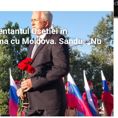
entantul Osetiei în
ama cu Moldova. Sandu: „Nu