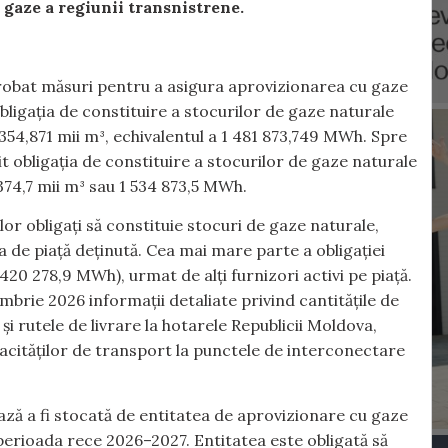
 gaze a regiunii transnistrene.
probat măsuri pentru a asigura aprovizionarea cu gaze
obligația de constituire a stocurilor de gaze naturale
354,871 mii m³, echivalentul a 1 481 873,749 MWh. Spre
t obligația de constituire a stocurilor de gaze naturale
374,7 mii m³ sau 1 534 873,5 MWh.
ilor obligați să constituie stocuri de gaze naturale,
 de piață deținută. Cea mai mare parte a obligației
20 278,9 MWh), urmat de alți furnizori activi pe piață.
mbrie 2026 informații detaliate privind cantitățile de
i rutele de livrare la hotarele Republicii Moldova,
ităților de transport la punctele de interconectare
ză a fi stocată de entitatea de aprovizionare cu gaze
perioada rece 2026–2027. Entitatea este obligată să