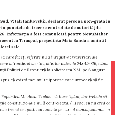
Sud, Vitali Iankovskii, declarat persona non-grata în
rin punctele de trecere controlate de autoritățile
 2026. Informația a fost comunicată pentru NewsMaker
 recent la Tiraspol, președinta Maia Sandu a amintit
erei sale.
la care faceți referire nu a înregistrat traversări ale
cere a frontierei de stat, ulterior datei de 24.01.2026, când
ii Poliției de Frontieră la solicitarea NM, pe 6 august.
 spus că există mai multe ipoteze care urmează să fie
e Republica Moldova. Trebuie să investigăm, dar trebuie să
ile constituționale nu îl controlează. (…) Nici eu nu cred că
 nu a trecut cel puțin cu numele pe care îl cunoaștem noi, cu