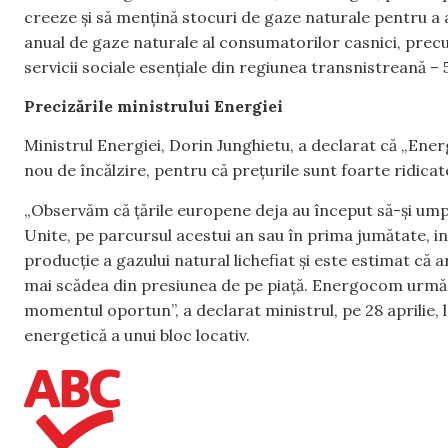
creeze și să mențină stocuri de gaze naturale pentru a
anual de gaze naturale al consumatorilor casnici, precum 
servicii sociale esențiale din regiunea transnistreană – 
Precizările ministrului Energiei
Ministrul Energiei, Dorin Junghietu, a declarat că „Ene
nou de încălzire, pentru că prețurile sunt foarte ridica
„Observăm că țările europene deja au început să-și umpl
Unite, pe parcursul acestui an sau în prima jumătate, incl
producție a gazului natural lichefiat și este estimat că
mai scădea din presiunea de pe piață. Energocom urmăreșt
momentul oportun”, a declarat ministrul, pe 28 aprilie, 
energetică a unui bloc locativ.