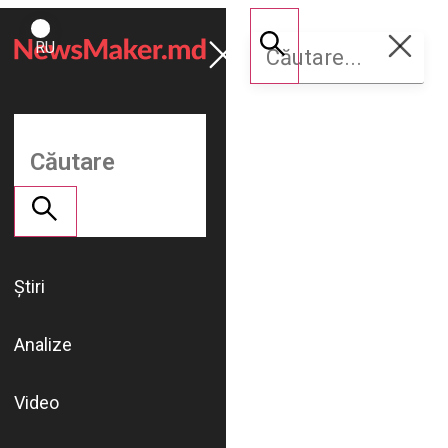
ROMÂNĂ
Susține
RU
NM
Știri
Analize
Video