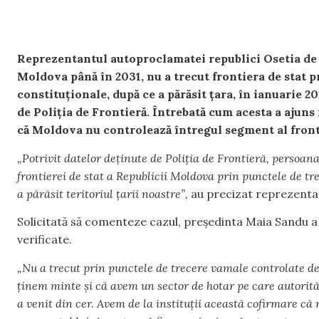
Reprezentantul autoproclamatei republici Osetia de 
Moldova până în 2031, nu a trecut frontiera de stat p
constituționale, după ce a părăsit țara, în ianuarie
de Poliția de Frontieră. Întrebată cum acesta a ajuns
că Moldova nu controlează întregul segment al fronti
„Potrivit datelor deținute de Poliția de Frontieră, persoana 
frontierei de stat a Republicii Moldova prin punctele de tre
a părăsit teritoriul țarii noastre”,
au precizat reprezentanț
Solicitată să comenteze cazul, președinta Maia Sandu a
verificate.
„Nu a trecut prin punctele de trecere vamale controlate d
ținem minte și că avem un sector de hotar pe care autorităț
a venit din cer. Avem de la instituții această cofirmare că