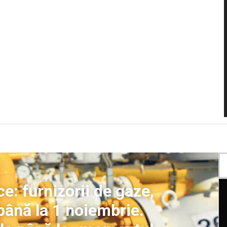
e: furnizorii de gaze,
 până la 1 noiembrie.