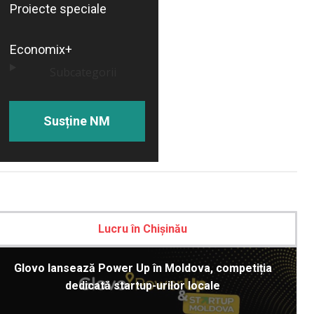
Proiecte speciale
Economix+
Subcategorii
Susține NM
Lucru în Chișinău
Glovo lansează Power Up în Moldova, competiția
dedicată startup-urilor locale