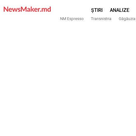
ȘTIRI
ANALIZE
NM Espresso
Transnistria
Găgăuzia