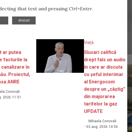
selecting that text and pressing
Ctrl+Enter
.
,
stocuri
Viață
t ar putea
Slusari califică
 facturile la
drept fals un audio
 canalizare în
în care ar discuta
nău. Proiectul,
cu șeful interimar
asa ANRE
al Energocom
despre un „câștig”
ela Conovali
din majorarea
g. 2026
11:51
tarifelor la gaz
UPDATE
Mihaela Conovali
-
02 aug. 2026
14:56