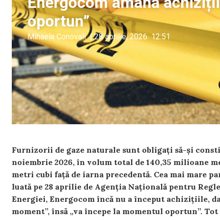
Energocom amână achiziții
oportun”
Mihaela Conovali
|
28 aprilie, 2026
12:51
Furnizorii de gaze naturale sunt obligați să-și const
noiembrie 2026, în volum total de 140,35 milioane me
metri cubi față de iarna precedentă. Cea mai mare par
luată pe 28 aprilie de Agenția Națională pentru Regl
Energiei, Energocom încă nu a început achizițiile, dat
moment”, însă „va începe la momentul oportun”. Tot p