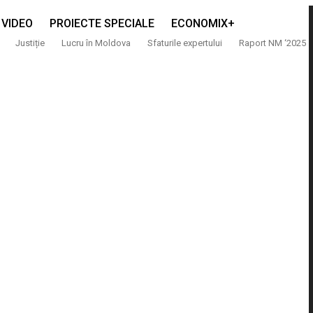
VIDEO
PROIECTE SPECIALE
ECONOMIX+
Justiție
Lucru în Moldova
Sfaturile expertului
Raport NM ‘2025