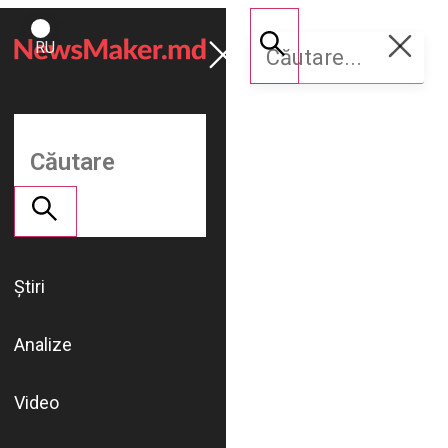
ROMÂNĂ
Susține
RU
NM
Știri
Analize
Video