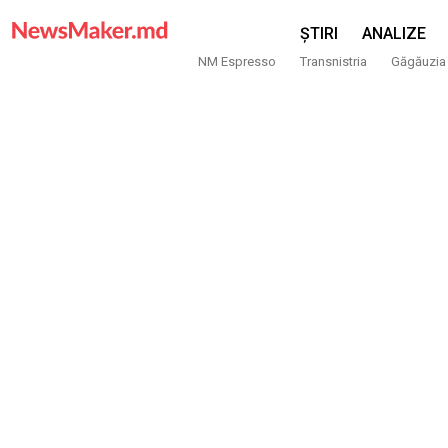
ȘTIRI
ANALIZE
NM Espresso
Transnistria
Găgăuzia