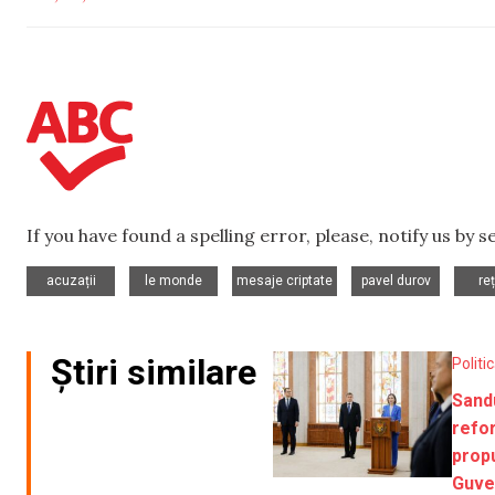
If you have found a spelling error, please, notify us by 
,
,
,
,
acuzații
le monde
mesaje criptate
pavel durov
re
Știri similare
Politi
Sand
refo
prop
Guve