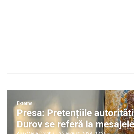
Externe
Presa: Pretențiile autorităț
Durov se referă la mesajel
Ana-Maria Dolghii
|
25 august, 2024
13:26