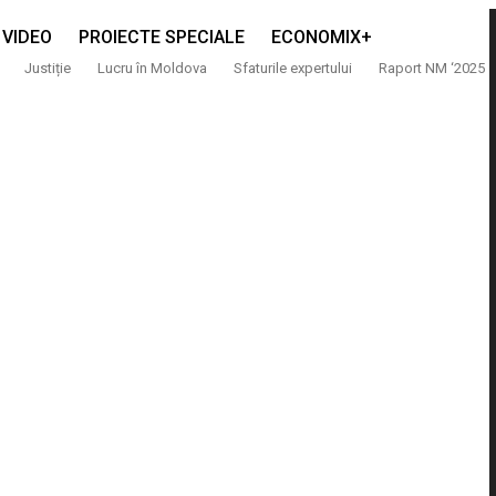
VIDEO
PROIECTE SPECIALE
ECONOMIX+
Justiție
Lucru în Moldova
Sfaturile expertului
Raport NM ‘2025