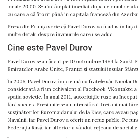
locale 20:00. S-a întâmplat imediat după ce omul de aface
cu care a călătorit până în capitala franceză din Azerba
Presa din Franța scrie că Pavel Durov va fi adus în fața i
multe detalii despre învinuirile care i se aduc.
Cine este Pavel Durov
Pavel Durov s-a născut pe 10 octombrie 1984 la Sankt Pe
Emiratelor Arabe Unite, Franței și statului insular Sfântu
În 2006, Pavel Durov, împreună cu fratele său Nicolai D
considerată a fi un echivalent al Facebook. VKontakte a 
spațiu sovietic. În anul 2011, autoritățile ruse au începu
fără succes. Presiunile s-au intensificat trei ani mai târ
susținătorilor Euromaidanului de la Kiev, care aveau pag
Navalnîi, iar Pavel Durov a oferit un refuz public. Pe fun
Federația Rusă, iar ulterior a vândut rețeaua de socializ