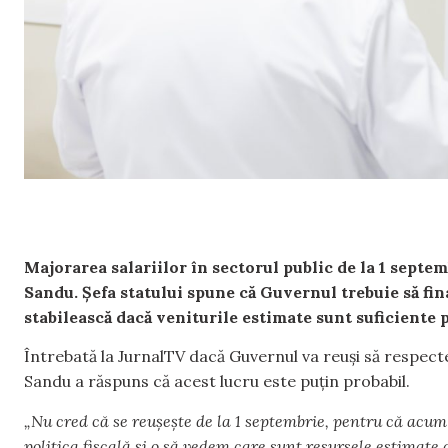
Majorarea salariilor în sectorul public de la 1 septe
Sandu. Șefa statului spune că Guvernul trebuie să fina
stabilească dacă veniturile estimate sunt suficiente p
Întrebată la JurnalTV dacă Guvernul va reuși să respect
Sandu a răspuns că acest lucru este puțin probabil.
„Nu cred că se reușește de la 1 septembrie, pentru că acum 
politica fiscală și o să vedem care sunt resursele estimate 