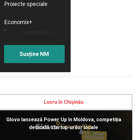
Proiecte speciale
Economix+
Subcategorii
Susține NM
Lucru în Chișinău
Glovo lansează Power Up în Moldova, competiția
dedicată startup-urilor locale