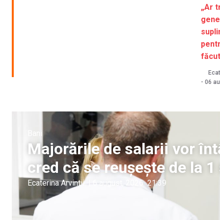
„Ar t
gene
supl
pentr
făcut
Ecat
-
06 au
Bani
Majorările de salarii vor î
cred că se reușește de la 
Ecaterina Arvintii
|
6 august, 2026
21:39