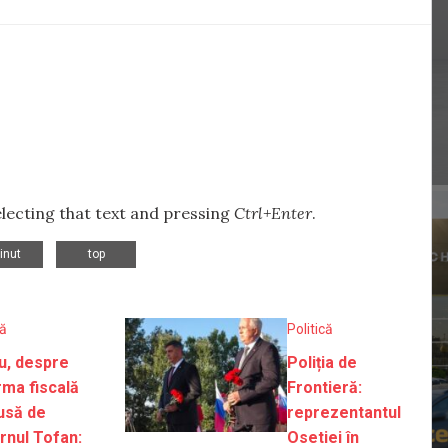
selecting that text and pressing
Ctrl+Enter
.
,
ținut
top
că
Politică
u, despre
Poliția de
rma fiscală
Frontieră:
usă de
reprezentantul
rnul Tofan:
Osetiei în