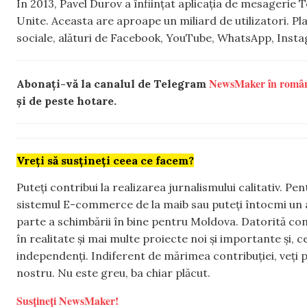
În 2013, Pavel Durov a înființat aplicația de mesagerie 
Unite. Aceasta are aproape un miliard de utilizatori. P
sociale, alături de Facebook, YouTube, WhatsApp, Insta
NewsMaker în româ
Abonați-vă la canalul de Telegram
și de peste hotare.
Vreți să susțineți ceea ce facem?
Puteți contribui la realizarea jurnalismului calitativ. Pe
sistemul E-commerce de la maib sau puteți întocmi un 
parte a schimbării în bine pentru Moldova. Datorită con
în realitate și mai multe proiecte noi și importante și,
independenți. Indiferent de mărimea contribuției, veți p
nostru. Nu este greu, ba chiar plăcut.
Susțineți NewsMaker!