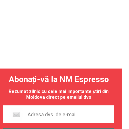
Abonați-vă la NM Espresso
Rezumat zilnic cu cele mai importante știri din
Moldova direct pe emailul dvs