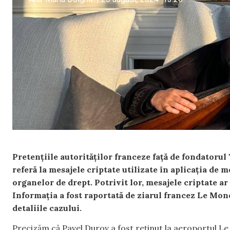
Pretențiile autorităților franceze față de fondatorul 
referă la mesajele criptate utilizate în aplicația de m
organelor de drept. Potrivit lor, mesajele criptate ar 
Informația a fost raportată de ziarul francez Le Mond
detaliile cazului.
Precizăm că Pavel Durov a fost reținut la aeroportul Le 