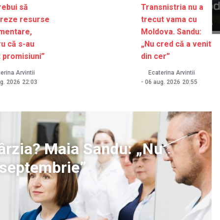
rebui să
Transnistria nu a
reze resurse
trecut vama cu
imentare,
Moldova. Sandu:
u că s-au
„Nu cred că a venit
 promisiuni”
din cer”
erina Arvintii
Ecaterina Arvintii
g. 2026
22:03
-
06 aug. 2026
20:55
ntârzia? Maia Sandu: „Nu
1 septembrie”