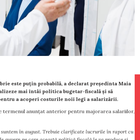
mbrie este puțin probabilă, a declarat președinta Maia
lizeze mai întâi politica bugetar-fiscală și să
entru a acoperi costurile noii legi a salarizării.
e termenul anunțat anterior pentru majorarea salariilor,
suntem în august. Trebuie clarificate lucrurile în raport cu
de guvern pe care această politică fiscală le va produce și,