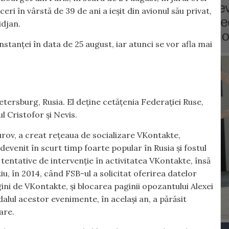
ri în vârstă de 39 de ani a ieșit din avionul său privat,
idjan.
nstanței în data de 25 august, iar atunci se vor afla mai
tersburg, Rusia. El deține cetățenia Federației Ruse,
l Cristofor și Nevis.
urov, a creat rețeaua de socializare VKontakte,
devenit în scurt timp foarte popular în Rusia și fostul
t tentative de intervenție în activitatea VKontakte, însă
ziu, în 2014, când FSB-ul a solicitat oferirea datelor
ini de VKontakte, și blocarea paginii opozantului Alexei
dalul acestor evenimente, în același an, a părăsit
are.