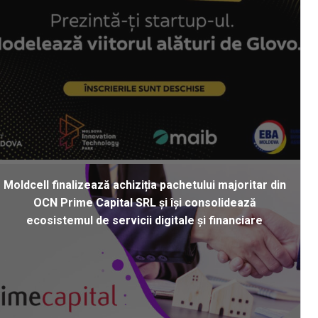
Moldcell finalizează achiziția pachetului majoritar din
OCN Prime Capital SRL și își consolidează
ecosistemul de servicii digitale și financiare