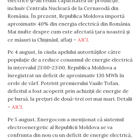
electrice și-au redus capacitatea de producție,
inclusiv Centrala Nucleară de la Cernavodă din
România. În prezent, Republica Moldova importă
aproximativ 40% din energia electrică din România.
Mai multe despre cum este afectată țara noastră și
AICI
ce măsuri ia Chișinăul, aflați –
.
Pe 4 august, în ciuda apelului autorităților către
populație de a reduce consumul de energie electrică
în intervalul 21:00-23:00, Republica Moldova a
înregistrat un deficit de aproximativ 130 MWh în
orele de vârf. Potrivit premierului Vasile Tofan,
deficitul a fost acoperit prin achiziții de energie de
pe bursă, la prețuri de două-trei ori mai mari. Detalii
AICI
–
.
Pe 5 august, Energocom a menționat că sistemul
electroenergetic al Republicii Moldova se va
confrunta din nou cu un deficit de energie electrică,