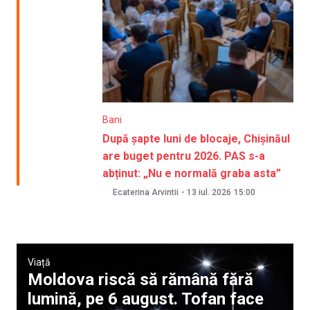
Bani
După șapte luni de blocaje, Chișinăul
are buget pentru 2026. PAS s-a
abținut: „Nu e normală graba asta”
Ecaterina Arvintii
-
13 iul. 2026
15:00
Viață
Moldova riscă să rămână fără
lumină, pe 6 august. Tofan face