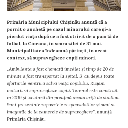
Primăria Municipiului Chișinău anunță că a
pornit o anchetă pe cazul minorului care și-a
pierdut viața după ce a fost strivit de o poartă de
fotbal, la Ciocana, în seara zilei de 31 mai.
Municipalitatea îndeamnă părinții, în acest
context, să supravegheze copii minori.
„Ambulanța a fost chemată imediat și timp de 20 de
minute a fost transportat la spital. S-au depus toate
eforturile pentru a salva viața copilului. Rugăm
maturii să supravegheze copiii. Terenul este construit
în 2019 și locatarii din preajmă aveau grijă de stadion.
Sunt prezentate rapoartele responsabililor și sunt și
imaginile de la camerele de supraveghere”
, anunță
Primăria Chișinău.