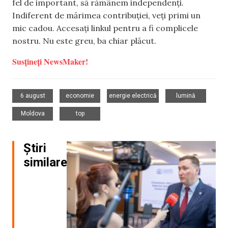
fel de important, să rămânem independenți.
Indiferent de mărimea contribuției, veți primi un
mic cadou. Accesați linkul pentru a fi complicele
nostru. Nu este greu, ba chiar plăcut.
Susțineți NewsMaker!
,
,
,
,
6 august
economie
energie electrică
lumină
,
Moldova
top
Știri
similare