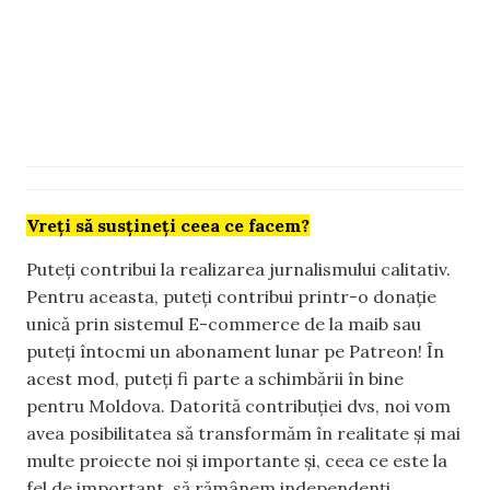
Vreți să susțineți ceea ce facem?
Puteți contribui la realizarea jurnalismului calitativ.
Pentru aceasta, puteți contribui printr-o donație
unică prin sistemul E-commerce de la maib sau
puteți întocmi un abonament lunar pe Patreon! În
acest mod, puteți fi parte a schimbării în bine
pentru Moldova. Datorită contribuției dvs, noi vom
avea posibilitatea să transformăm în realitate și mai
multe proiecte noi și importante și, ceea ce este la
fel de important, să rămânem independenți.