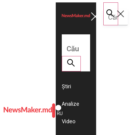
Știri
Analize
ROMÂNĂ
RU
Video