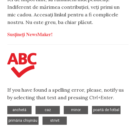
Indiferent de mărimea contribuției, veți primi un
mic cadou. Accesați linkul pentru a fi complicele
nostru. Nu este greu, ba chiar plăcut.
Susțineți NewsMaker!
If you have found a spelling error, please, notify us
by selecting that text and pressing
Ctrl+Enter
.
,
,
,
,
anchetă
caz
minor
poartă de fotbal
,
primăria chișinău
strivit