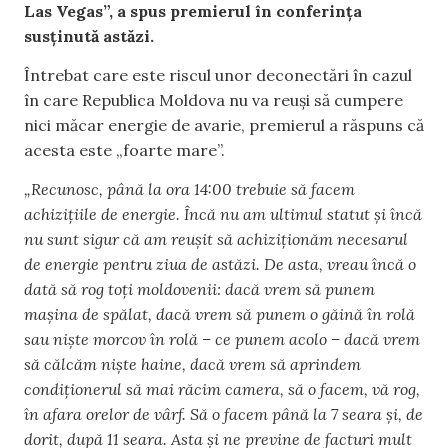
Las Vegas”, a spus premierul în conferința
susținută astăzi.
Întrebat care este riscul unor deconectări în cazul
în care Republica Moldova nu va reuși să cumpere
nici măcar energie de avarie, premierul a răspuns că
acesta este „foarte mare”.
„Recunosc, până la ora 14:00 trebuie să facem
achizițiile de energie. Încă nu am ultimul statut și încă
nu sunt sigur că am reușit să achiziționăm necesarul
de energie pentru ziua de astăzi. De asta, vreau încă o
dată să rog toți moldovenii: dacă vrem să punem
mașina de spălat, dacă vrem să punem o găină în rolă
sau niște morcov în rolă – ce punem acolo – dacă vrem
să călcăm niște haine, dacă vrem să aprindem
condiționerul să mai răcim camera, să o facem, vă rog,
în afara orelor de vârf. Să o facem până la 7 seara și, de
dorit, după 11 seara. Asta și ne previne de facturi mult