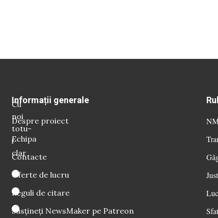
Informații generale
Ru
Cu
noi
Despre proiect
NM 
totu-
Echipa
Tra
i
clar
Contacte
Găg
Oferte de lucru
Just
Reguli de citare
Luc
Susțineți NewsMaker pe Patreon
Sfat