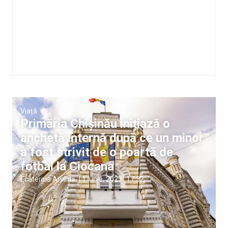
Viață
Primăria Chișinău inițiază o
anchetă internă după ce un minor
a fost strivit de o poartă de
fotbal la Ciocana
Ecaterina Arvintii
|
1 iunie, 2023
17:32