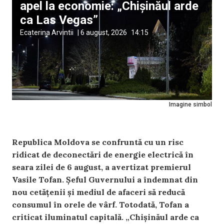
apel la economie: „Chișinăul arde
ca Las Vegas”
Ecaterina Arvintii
|
6 august, 2026
14:15
Imagine simbol
Republica Moldova se confruntă cu un risc
ridicat de deconectări de energie electrică în
seara zilei de 6 august, a avertizat premierul
Vasile Tofan. Șeful Guvernului a îndemnat din
nou cetățenii și mediul de afaceri să reducă
consumul în orele de vârf. Totodată, Tofan a
criticat iluminatul capitală. „Chișinăul arde ca