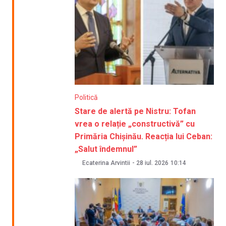
Politică
Stare de alertă pe Nistru: Tofan
vrea o relație „constructivă” cu
Primăria Chișinău. Reacția lui Ceban:
„Salut îndemnul”
Ecaterina Arvintii
-
28 iul. 2026
10:14