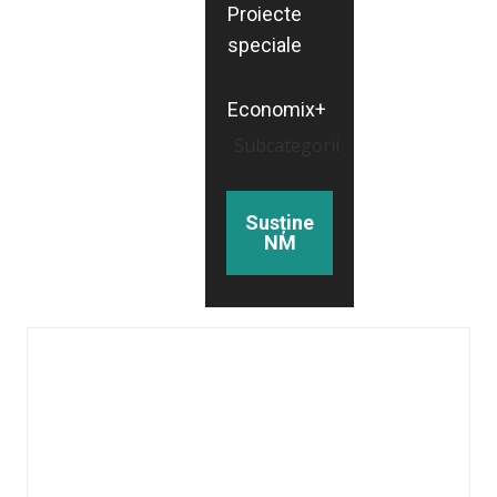
Proiecte
speciale
Economix+
Subcategorii
Susține
NM