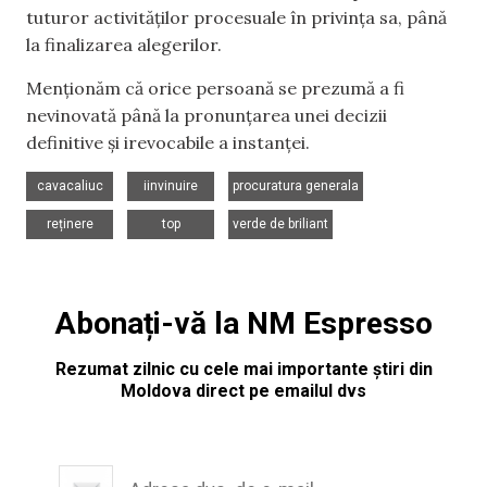
tuturor activităților procesuale în privința sa, până
la finalizarea alegerilor.
Menționăm că orice persoană se prezumă a fi
nevinovată până la pronunțarea unei decizii
definitive şi irevocabile a instanței.
,
,
,
cavacaliuc
iinvinuire
procuratura generala
,
,
reținere
top
verde de briliant
Abonați-vă la NM Espresso
Rezumat zilnic cu cele mai importante știri din
Moldova direct pe emailul dvs