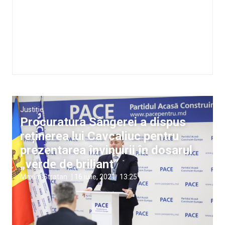
Justiție
Procuratura Sângerei a dispus
reținerea lui Cavcaliuc pentru
prezentarea învinuirii în dosarul
„verde de briliant”
Maxim Stratan
|
16 iulie, 2021
13:25