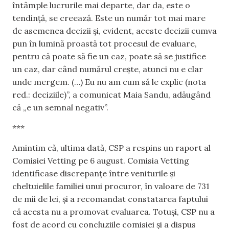
întâmple lucrurile mai departe, dar da, este o
tendință, se creează. Este un număr tot mai mare
de asemenea decizii și, evident, aceste decizii cumva
pun în lumină proastă tot procesul de evaluare,
pentru că poate să fie un caz, poate să se justifice
un caz, dar când numărul crește, atunci nu e clar
unde mergem. (…) Eu nu am cum să le explic (nota
red.: deciziile)”, a comunicat Maia Sandu, adăugând
că „e un semnal negativ”.
***
Amintim că, ultima dată, CSP a respins un raport al
Comisiei Vetting pe 6 august. Comisia Vetting
identificase discrepanțe între veniturile și
cheltuielile familiei unui procuror, în valoare de 731
de mii de lei, și a recomandat constatarea faptului
că acesta nu a promovat evaluarea. Totuși, CSP nu a
fost de acord cu concluziile comisiei și a dispus