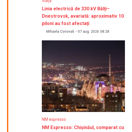
Viață
Linia electrică de 330 kV Bălți–
Dnestrovsk, avariată: aproximativ 10
piloni au fost afectați
Mihaela Conovali
-
07 aug. 2026
08:28
NM espresso
NM Espresso: Chișinăul, comparat cu