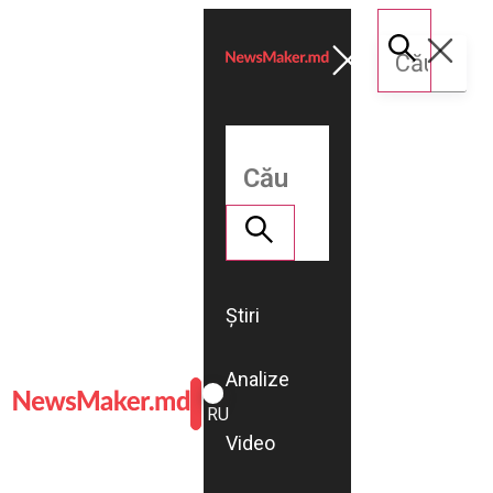
Știri
Analize
ROMÂNĂ
RU
Video