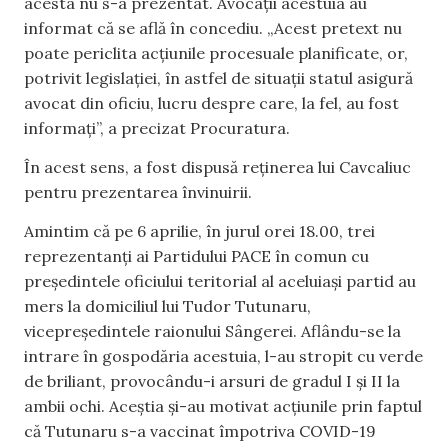
acesta nu s-a prezentat. Avocații acestuia au
informat că se află în concediu. „Acest pretext nu
poate periclita acțiunile procesuale planificate, or,
potrivit legislației, în astfel de situații statul asigură
avocat din oficiu, lucru despre care, la fel, au fost
informați”, a precizat Procuratura.
În acest sens, a fost dispusă reținerea lui Cavcaliuc
pentru prezentarea învinuirii.
Amintim că pe 6 aprilie, în jurul orei 18.00, trei
reprezentanți ai Partidului PACE în comun cu
preşedintele oficiului teritorial al aceluiași partid au
mers la domiciliul lui Tudor Tutunaru,
vicepreședintele raionului Sângerei. Aflându-se la
intrare în gospodăria acestuia, l-au stropit cu verde
de briliant, provocându-i arsuri de gradul I și II la
ambii ochi. Aceștia și-au motivat acțiunile prin faptul
că Tutunaru s-a vaccinat împotriva COVID-19