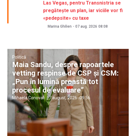
Las Vegas, pentru Transnistria se
pregătește un plan, iar viciile vor fi
«pedepsite» cu taxe
Marina Ghilien
-
07 aug. 2026
08:08
Politică
Maia Sandu, despre rapoartele
vetting respinse de CSP și CSM:
„Pun în lumină proastă tot
procesul de evaluare”
Mihaela Conovali
|
7 august, 2026
09:56