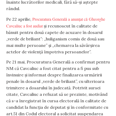
înainte lucrătorilor medicali, fără să-și aștepte
rândul.
Procuratura Generală a anunțat că Gheorghe
Pe 22 aprilie,
Cavcaliuc a fost audiat
și recunoscut în calitate de
bănuit pentru două capete de acuzare în dosarul
„verde de briliant”: „huliganism comis de două sau
mai multe persoane” și „chemarea la săvârșirea
actelor de violență împotriva persoanelor”.
Pe 21 mai, Procuratura Generală a confirmat pentru
NM că Cavcaliuc a fost citat pentru a fi pus sub
învinuire și informat despre finalizarea urmăririi
penale în dosarul „verde de briliant”, cu ulterioara
trimitere a dosarului în judecată. Potrivit sursei
citate, Cavcaliuc a refuzat să se prezinte, motivând
că s-a înregistrat în cursa electorală în calitate de
candidat la funcția de deputat și în conformitate cu
art.51 din Codul electoral a solicitat suspendarea