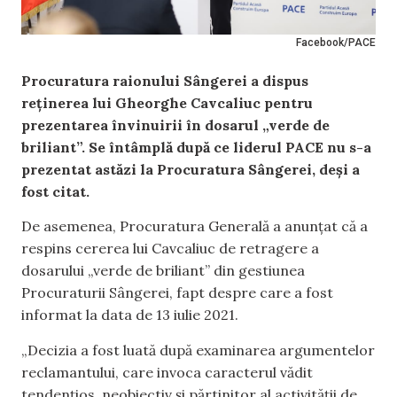
Facebook/PACE
Procuratura raionului Sângerei a dispus
reținerea lui Gheorghe Cavcaliuc pentru
prezentarea învinuirii în dosarul „verde de
briliant”. Se întâmplă după ce liderul PACE nu s-a
prezentat astăzi la Procuratura Sângerei, deși a
fost citat.
De asemenea, Procuratura Generală a anunțat că a
respins cererea lui Cavcaliuc de retragere a
dosarului „verde de briliant” din gestiunea
Procuraturii Sângerei, fapt despre care a fost
informat la data de 13 iulie 2021.
„Decizia a fost luată după examinarea argumentelor
reclamantului, care invoca caracterul vădit
tendențios, neobiectiv și părtinitor al activității de