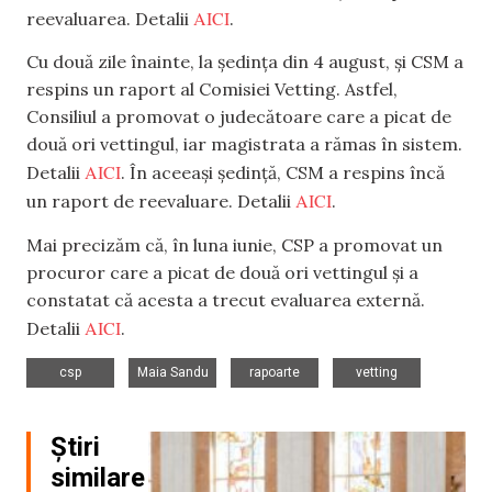
AICI
reevaluarea. Detalii
.
Cu două zile înainte, la ședința din 4 august, și CSM a
respins un raport al Comisiei Vetting. Astfel,
Consiliul a promovat o judecătoare care a picat de
două ori vettingul, iar magistrata a rămas în sistem.
AICI
Detalii
. În aceeași ședință, CSM a respins încă
AICI
un raport de reevaluare. Detalii
.
Mai precizăm că, în luna iunie, CSP a promovat un
procuror care a picat de două ori vettingul și a
constatat că acesta a trecut evaluarea externă.
AICI
Detalii
.
,
,
,
csp
Maia Sandu
rapoarte
vetting
Știri
similare