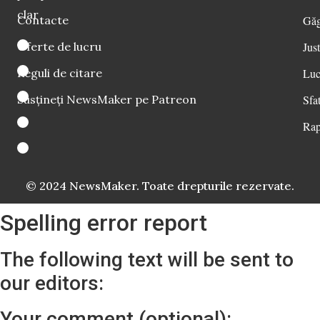
clar
Contacte
Găg
Oferte de lucru
Just
Reguli de citare
Luc
Susțineți NewsMaker pe Patreon
Sfat
Rap
© 2024 NewsMaker. Toate drepturile rezervate.
Spelling error report
The following text will be sent to
our editors:
Your comment (optional):