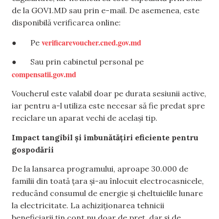
de la GOV1.MD sau prin e-mail. De asemenea, este
disponibilă verificarea online:
verificarevoucher.cned.gov.md
● Pe
● Sau prin cabinetul personal pe
compensatii.gov.md
Voucherul este valabil doar pe durata sesiunii active,
iar pentru a-l utiliza este necesar să fie predat spre
reciclare un aparat vechi de același tip.
Impact tangibil și îmbunătățiri eficiente pentru
gospodării
De la lansarea programului, aproape 30.000 de
familii din toată țara și-au înlocuit electrocasnicele,
reducând consumul de energie și cheltuielile lunare
la electricitate. La achiziționarea tehnicii
beneficiarii țin cont nu doar de preț, dar și de