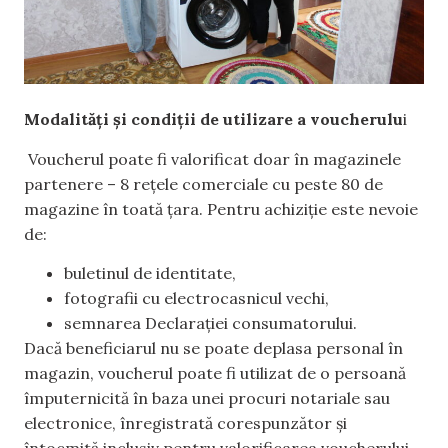
Modalități și condiții de utilizare a voucherulu
i
Voucherul poate fi valorificat doar în magazinele
partenere – 8 rețele comerciale cu peste 80 de
magazine în toată țara. Pentru achiziție este nevoie
de:
buletinul de identitate,
fotografii cu electrocasnicul vechi,
semnarea Declarației consumatorului.
Dacă beneficiarul nu se poate deplasa personal în
magazin, voucherul poate fi utilizat de o persoană
împuternicită în baza unei procuri notariale sau
electronice, înregistrată corespunzător și
întocmită inclusiv pentru valorificarea voucherului.