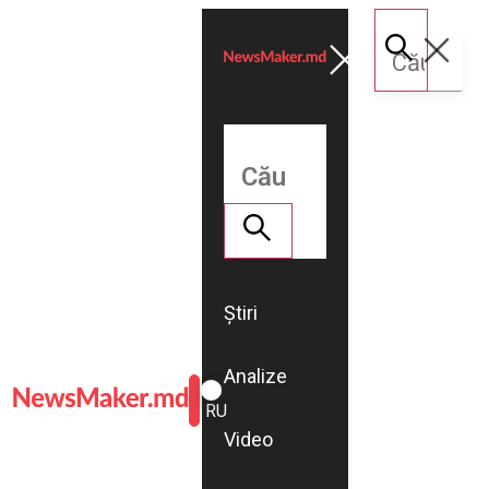
Știri
Analize
ROMÂNĂ
RU
Video