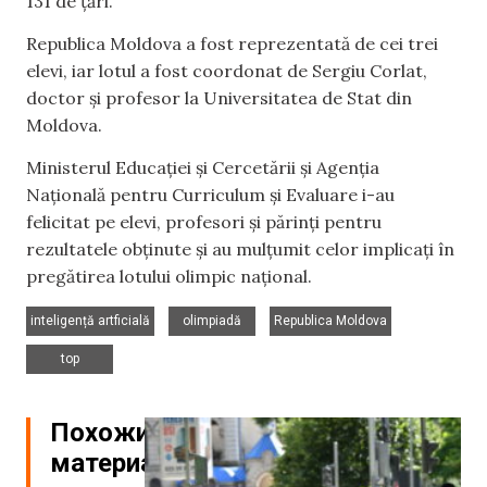
131 de țări.
Republica Moldova a fost reprezentată de cei trei
elevi, iar lotul a fost coordonat de Sergiu Corlat,
doctor și profesor la Universitatea de Stat din
Moldova.
Ministerul Educației și Cercetării și Agenția
Națională pentru Curriculum și Evaluare i-au
felicitat pe elevi, profesori și părinți pentru
rezultatele obținute și au mulțumit celor implicați în
pregătirea lotului olimpic național.
,
,
,
inteligență artficială
olimpiadă
Republica Moldova
top
Похожие
материалы