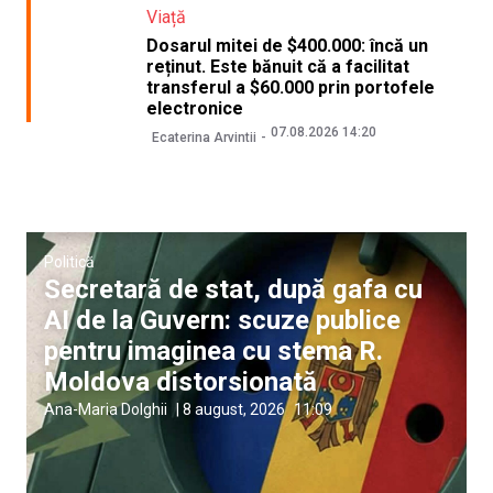
Viață
Dosarul mitei de $400.000: încă un
reținut. Este bănuit că a facilitat
transferul a $60.000 prin portofele
electronice
07.08.2026 14:20
Ecaterina Arvintii
Politică
Secretară de stat, după gafa cu
AI de la Guvern: scuze publice
pentru imaginea cu stema R.
Moldova distorsionată
Ana-Maria Dolghii
|
8 august, 2026
11:09