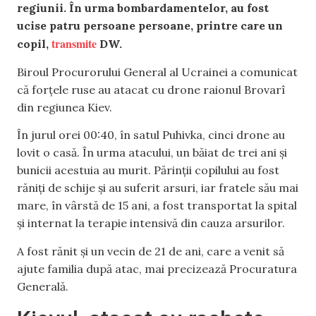
regiunii. În urma bombardamentelor, au fost
ucise patru persoane persoane, printre care un
transmite
copil,
DW.
Biroul Procurorului General al Ucrainei a comunicat
că forțele ruse au atacat cu drone raionul Brovarî
din regiunea Kiev.
În jurul orei 00:40, în satul Puhivka, cinci drone au
lovit o casă. În urma atacului, un băiat de trei ani și
bunicii acestuia au murit. Părinții copilului au fost
răniți de schije și au suferit arsuri, iar fratele său mai
mare, în vârstă de 15 ani, a fost transportat la spital
și internat la terapie intensivă din cauza arsurilor.
A fost rănit și un vecin de 21 de ani, care a venit să
ajute familia după atac, mai precizează Procuratura
Generală.