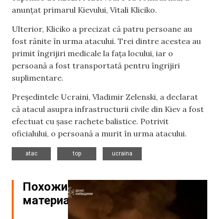
anunțat primarul Kievului, Vitali Kliciko.
Ulterior, Kliciko a precizat că patru persoane au
fost rănite în urma atacului. Trei dintre acestea au
primit îngrijiri medicale la fața locului, iar o
persoană a fost transportată pentru îngrijiri
suplimentare.
Președintele Ucraini, Vladimir Zelenski, a declarat
că atacul asupra infrastructurii civile din Kiev a fost
efectuat cu șase rachete balistice. Potrivit
oficialului, o persoană a murit în urma atacului.
,
,
atac
top
ucraina
Похожие
материалы