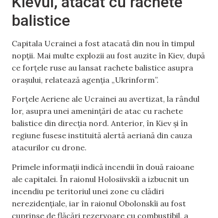
Kievul, atacat cu rachete
balistice
Capitala Ucrainei a fost atacată din nou în timpul
nopții. Mai multe explozii au fost auzite în Kiev, după
ce forțele ruse au lansat rachete balistice asupra
orașului, relatează agenția „Ukrinform”.
Forțele Aeriene ale Ucrainei au avertizat, la rândul
lor, asupra unei amenințări de atac cu rachete
balistice din direcția nord. Anterior, în Kiev și în
regiune fusese instituită alertă aeriană din cauza
atacurilor cu drone.
Primele informații indică incendii în două raioane
ale capitalei. În raionul Holosiivskîi a izbucnit un
incendiu pe teritoriul unei zone cu clădiri
nerezidențiale, iar în raionul Obolonskîi au fost
cuprinse de flăcări rezervoare cu combustibil, a