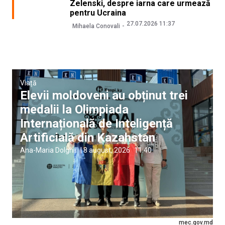
Zelenski, despre iarna care urmează
pentru Ucraina
27.07.2026 11:37
Mihaela Conovali
Viață
Elevii moldoveni au obținut trei
medalii la Olimpiada
Internațională de Inteligență
Artificială din Kazahstan
Ana-Maria Dolghii
|
8 august, 2026
11:40
mec.gov.md