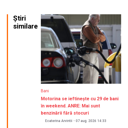
Știri
similare
Bani
Motorina se ieftinește cu 29 de bani
în weekend. ANRE: Mai sunt
benzinării fără stocuri
Ecaterina Arvintii
-
07 aug. 2026
14:33