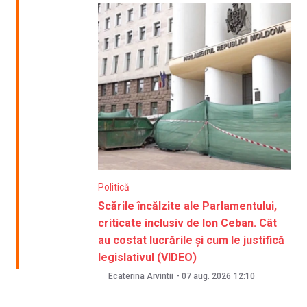
Politică
Scările încălzite ale Parlamentului,
criticate inclusiv de Ion Ceban. Cât
au costat lucrările și cum le justifică
legislativul (VIDEO)
Ecaterina Arvintii
-
07 aug. 2026
12:10