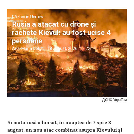
Război în Ucraina
Rusia a atacat cu drone și
rachete Kievul: au fost ucise 4
persoane
Ana-Maria Dolghii
|
8 august, 2026
13:22
ДСНС України
Armata rusă a lansat, în noaptea de 7 spre 8
august, un nou atac combinat asupra Kievului și