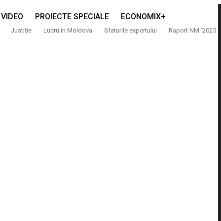
VIDEO
PROIECTE SPECIALE
ECONOMIX+
Justiție
Lucru în Moldova
Sfaturile expertului
Raport NM ‘2025