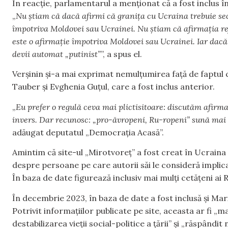
În reacție, parlamentarul a menționat că a fost inclus î
„
Nu știam că dacă afirmi că granița cu Ucraina trebuie sec
împotriva Moldovei sau Ucrainei. Nu știam că afirmația refe
este o afirmație împotriva Moldovei sau Ucrainei. Iar dacă
devii automat „putinist”
”, a spus el.
Verșinin și-a mai exprimat nemulțumirea față de faptul c
Tauber și Evghenia Guțul, care a fost inclus anterior.
„
Eu prefer o regulă ceva mai plictisitoare: discutăm afirmaț
invers. Dar recunosc: „pro-ăvropeni, Ru-ropeni” sună mai s
adăugat deputatul „Democrația Acasă”.
Amintim că site-ul „Mirotvoreț” a fost creat în Ucraina 
despre persoane pe care autorii săi le consideră implicat
În baza de date figurează inclusiv mai mulți cetățeni ai 
În decembrie 2023, în baza de date a fost inclusă și Mar
Potrivit informațiilor publicate pe site, aceasta ar fi „ma
destabilizarea vieții social-politice a țării” și „răspând