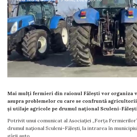
Mai mulți fermieri din raionul Fălești vor organiza v
asupra problemelor cu care se confruntă agricultorii 
și utilaje agricole pe drumul național Sculeni-Făleșt
Potrivit unui comunicat al Asociației „Forța Fermierilor”
drumul național Sculeni–Fălești, la intrarea în municipiu
gării auto.