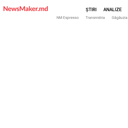
ȘTIRI
ANALIZE
NM Espresso
Transnistria
Găgăuzia