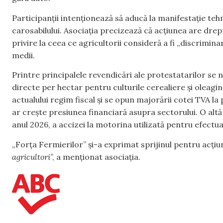
Participanții intenționează să aducă la manifestație tehn
carosabilului. Asociația precizează că acțiunea are drept 
privire la ceea ce agricultorii consideră a fi „discrimin
medii.
Printre principalele revendicări ale protestatarilor se 
directe per hectar pentru culturile cerealiere și oleag
actualului regim fiscal și se opun majorării cotei TVA l
ar crește presiunea financiară asupra sectorului. O alt
anul 2026, a accizei la motorina utilizată pentru efectua
„Forța Fermierilor” și-a exprimat sprijinul pentru acțiu
agricultori
”, a menționat asociația.