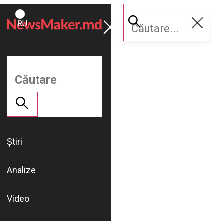
ROMÂNĂ
Susține
RU
NM
Știri
Analize
Video