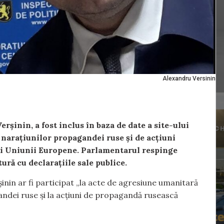
Alexandru Versinin
șinin, a fost inclus în baza de date a site-ului
 narațiunilor propagandei ruse și de acțiuni
și Uniunii Europene. Parlamentarul respinge
tură cu declarațiile sale publice.
inin ar fi participat „la acte de agresiune umanitară
andei ruse și la acțiuni de propagandă rusească