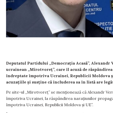
Deputatul Partidului „Democrația Acasă”, Alexandr Ver
ucrainean „Mirotvoreț”, care îl acuză de răspândirea
îndreptate împotriva Ucrainei, Republicii Moldova 
acuzațiile și susține că includerea sa în listă are legă
Pe site-ul „Mirotvoreț” se menționează că Alexandr Verș
împotriva Ucrainei, la răspândirea narațiunilor propag
împotriva Ucrainei, Republicii Moldova și UE”.