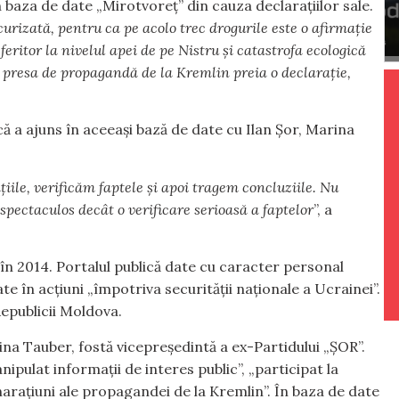
n baza de date „Mirotvoreț” din cauza declarațiilor sale.
urizată, pentru ca pe acolo trec drogurile este o afirmație
ritor la nivelul apei de pe Nistru și catastrofa ecologică
 presa de propagandă de la Kremlin preia o declarație,
ă a ajuns în aceeași bază de date cu Ilan Șor, Marina
iile, verificăm faptele și apoi tragem concluziile. Nu
pectaculos decât o verificare serioasă a faptelor
”, a
în 2014. Portalul publică date cu caracter personal
e în acțiuni „împotriva securității naționale a Ucrainei”.
Republicii Moldova.
ina Tauber, fostă vicepreședintă a ex-Partidului „ȘOR”.
nipulat informații de interes public”, „participat la
it narațiuni ale propagandei de la Kremlin”. În baza de date