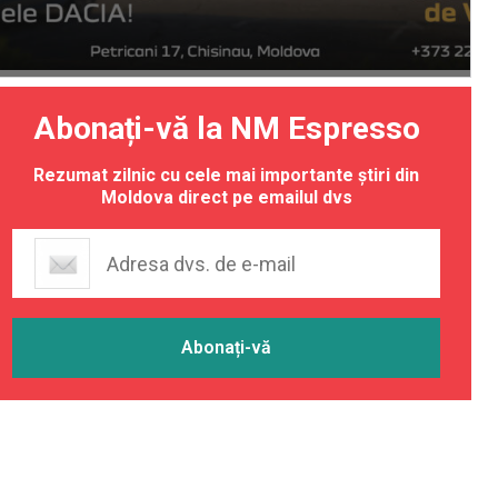
Abonați-vă la NM Espresso
Rezumat zilnic cu cele mai importante știri din
Moldova direct pe emailul dvs