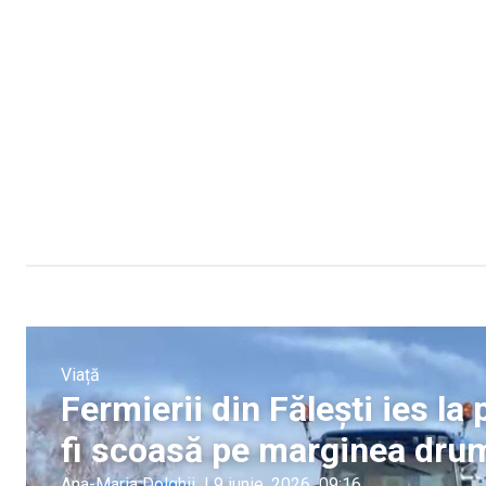
Viață
Fermierii din Fălești ies la
fi scoasă pe marginea drum
Ana-Maria Dolghii
|
9 iunie, 2026
09:16