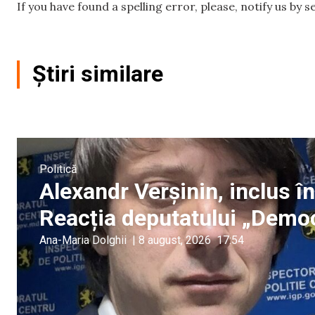
If you have found a spelling error, please, notify us by 
Știri similare
Politică
Alexandr Verșinin, inclus î
Reacția deputatului „Demo
Ana-Maria Dolghii
|
8 august, 2026
17:54