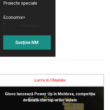
Proiecte speciale
Economix+
Subcategorii
Susține NM
Lucru în Chișinău
Glovo lansează Power Up în Moldova, competiția
dedicată startup-urilor locale