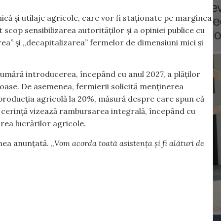
ică și utilaje agricole, care vor fi staționate pe marginea
scop sensibilizarea autorităților și a opiniei publice cu
area” și „decapitalizarea” fermelor de dimensiuni mici și
numără introducerea, începând cu anul 2027, a plăților
inoase. De asemenea, fermierii solicită menținerea
a producția agricolă la 20%, măsură despre care spun că
ă cerință vizează rambursarea integrală, începând cu
rea lucrărilor agricole.
nea anunțată. „
Vom acorda toată asistența și fi alături de