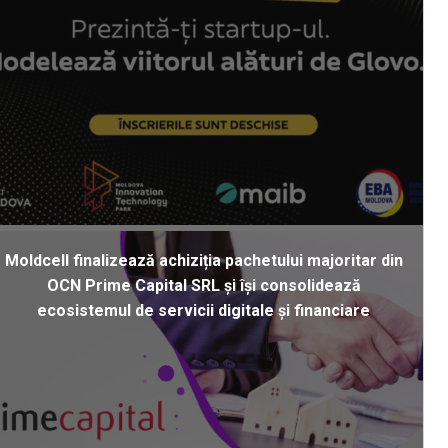
Moldcell finalizează achiziția pachetului majoritar din
OCN Prime Capital SRL și își consolidează
ecosistemul de servicii digitale și financiare