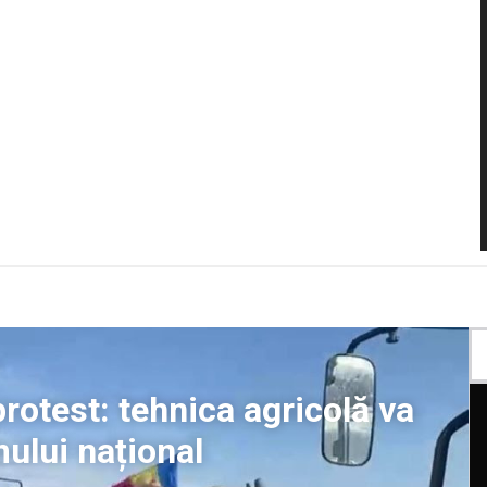
 protest: tehnica agricolă va
ului național