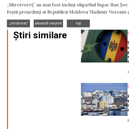
„Mirotvoreț” au mai fost incluși oligarhul fugar Ilan Șor
foștii președinți ai Republicii Moldova Vladimir Voronin 
,
,
„mirotvoreț”
alexandr verșinin
top
Știri similare