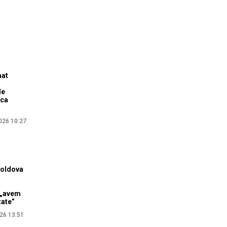
mat
de
ica
026 10:27
Moldova
i „avem
tate”
26 13:51