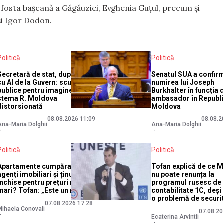
, fosta bașcană a Găgăuziei, Evghenia Guțul, precum și
și Igor Dodon.
Politică
Politică
Secretară de stat, după gafa
Senatul SUA a confir
cu AI de la Guvern: scuze
numirea lui Joseph
publice pentru imaginea cu
Burkhalter în funcția 
stema R. Moldova
ambasador în Republ
distorsionată
Moldova
08.08.2026 11:09
08.08.2
Ana-Maria Dolghii
Ana-Maria Dolghii
Politică
Politică
Apartamente cumpărate de
Tofan explică de ce 
agenți imobiliari și ținute
nu poate renunța la
închise pentru prețuri mai
programul rusesc de
mari? Tofan: „Este un mit”
contabilitate 1C, deș
o problemă de securi
07.08.2026 17:28
Mihaela Conovali
07.08.20
Ecaterina Arvintii