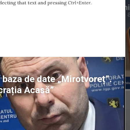
selecting that text and pressing
Ctrl+Enter
.
n baza de date „Mirotvoreț”.
crația Acasă”