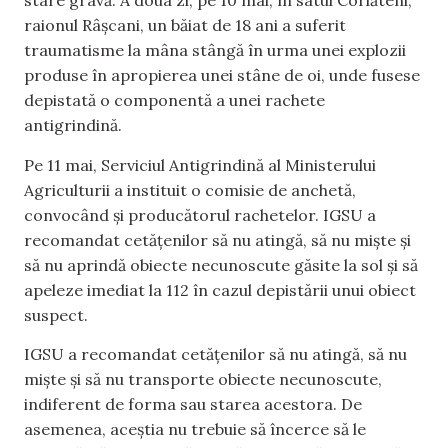
stare gravă. A doua zi, pe 10 mai, în satul Corlăteni,
raionul Râșcani, un băiat de 18 ani a suferit
traumatisme la mâna stângă în urma unei explozii
produse în apropierea unei stâne de oi, unde fusese
depistată o componentă a unei rachete
antigrindină.
Pe 11 mai, Serviciul Antigrindină al Ministerului
Agriculturii a instituit o comisie de anchetă,
convocând și producătorul rachetelor. IGSU a
recomandat cetățenilor să nu atingă, să nu miște și
să nu aprindă obiecte necunoscute găsite la sol și să
apeleze imediat la 112 în cazul depistării unui obiect
suspect.
IGSU a recomandat cetățenilor să nu atingă, să nu
miște și să nu transporte obiecte necunoscute,
indiferent de forma sau starea acestora. De
asemenea, aceștia nu trebuie să încerce să le