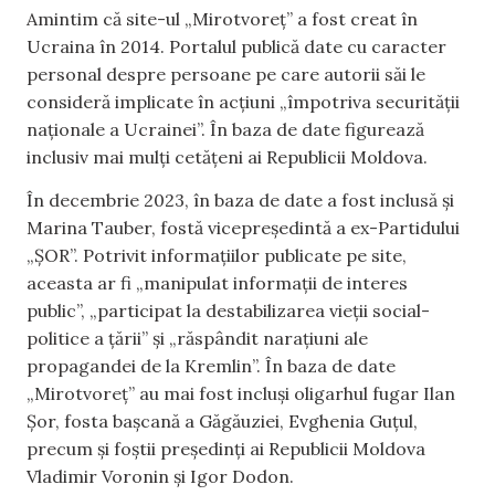
Amintim că site-ul „Mirotvoreț” a fost creat în
Ucraina în 2014. Portalul publică date cu caracter
personal despre persoane pe care autorii săi le
consideră implicate în acțiuni „împotriva securității
naționale a Ucrainei”. În baza de date figurează
inclusiv mai mulți cetățeni ai Republicii Moldova.
În decembrie 2023, în baza de date a fost inclusă și
Marina Tauber, fostă vicepreședintă a ex-Partidului
„ȘOR”. Potrivit informațiilor publicate pe site,
aceasta ar fi „manipulat informații de interes
public”, „participat la destabilizarea vieții social-
politice a țării” și „răspândit narațiuni ale
propagandei de la Kremlin”. În baza de date
„Mirotvoreț” au mai fost incluși oligarhul fugar Ilan
Șor, fosta bașcană a Găgăuziei, Evghenia Guțul,
precum și foștii președinți ai Republicii Moldova
Vladimir Voronin și Igor Dodon.