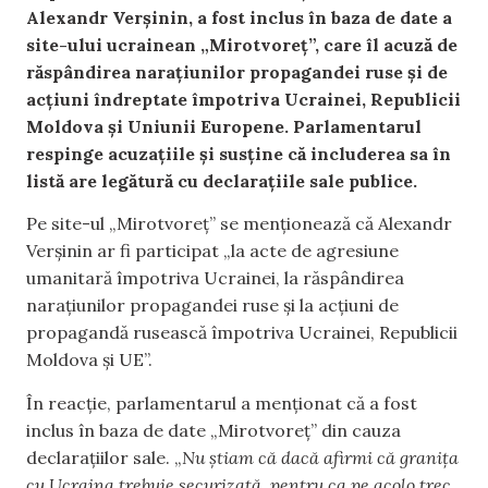
Alexandr Verșinin, a fost inclus în baza de date a
site-ului ucrainean „Mirotvoreț”, care îl acuză de
răspândirea narațiunilor propagandei ruse și de
acțiuni îndreptate împotriva Ucrainei, Republicii
Moldova și Uniunii Europene. Parlamentarul
respinge acuzațiile și susține că includerea sa în
listă are legătură cu declarațiile sale publice.
Pe site-ul „Mirotvoreț” se menționează că Alexandr
Verșinin ar fi participat „la acte de agresiune
umanitară împotriva Ucrainei, la răspândirea
narațiunilor propagandei ruse și la acțiuni de
propagandă rusească împotriva Ucrainei, Republicii
Moldova și UE”.
În reacție, parlamentarul a menționat că a fost
inclus în baza de date „Mirotvoreț” din cauza
declarațiilor sale. „
Nu știam că dacă afirmi că granița
cu Ucraina trebuie securizată, pentru ca pe acolo trec