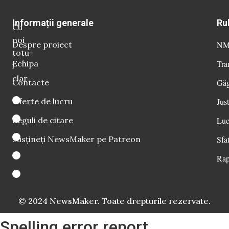
Informații generale
Ru
Cu
noi
Despre proiect
NM 
totu-
Echipa
Tra
i
clar
Contacte
Găg
Oferte de lucru
Just
Reguli de citare
Luc
Susțineți NewsMaker pe Patreon
Sfat
Rap
© 2024 NewsMaker. Toate drepturile rezervate.
Spelling error report