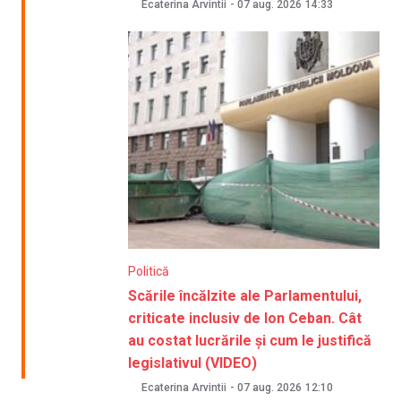
Ecaterina Arvintii
-
07 aug. 2026
14:33
Politică
Scările încălzite ale Parlamentului,
criticate inclusiv de Ion Ceban. Cât
au costat lucrările și cum le justifică
legislativul (VIDEO)
Ecaterina Arvintii
-
07 aug. 2026
12:10