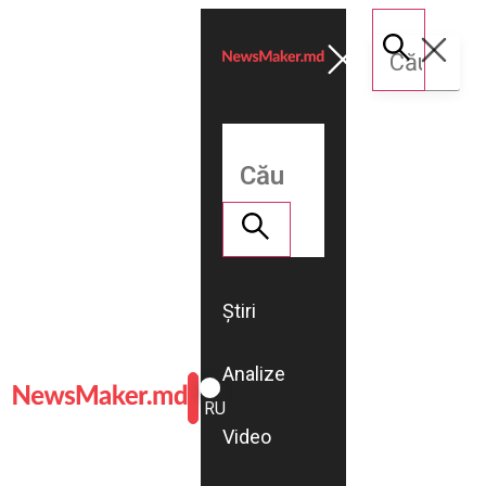
Știri
Analize
ROMÂNĂ
RU
Video