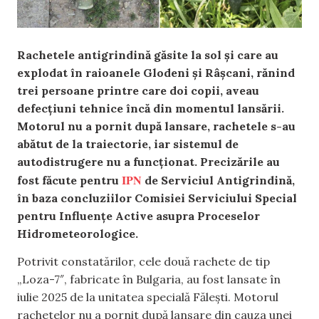
Rachetele antigrindină găsite la sol și care au
explodat în raioanele Glodeni și Râșcani, rănind
trei persoane printre care doi copii, aveau
defecțiuni tehnice încă din momentul lansării.
Motorul nu a pornit după lansare, rachetele s-au
abătut de la traiectorie, iar sistemul de
autodistrugere nu a funcționat. Precizările au
IPN
fost făcute pentru
de Serviciul Antigrindină,
în baza concluziilor Comisiei Serviciului Special
pentru Influențe Active asupra Proceselor
Hidrometeorologice.
Potrivit constatărilor, cele două rachete de tip
„Loza-7″, fabricate în Bulgaria, au fost lansate în
iulie 2025 de la unitatea specială Fălești. Motorul
rachetelor nu a pornit după lansare din cauza unei