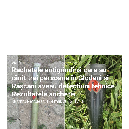
Viață
Rachetele antigrindină care au
rănit trei persoane în Glodeni și
Râșcani aveau defecțiuni tehnice.
Rezultatele anchetei
Dumitru Petruleac
|
14 mai, 2026
17:18