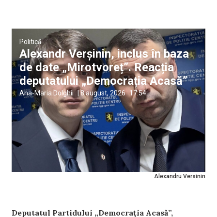
Politică
Alexandr Verșinin, inclus în baza
de date „Mirotvoreț”. Reacția
deputatului „Democrația Acasă”
Ana-Maria Dolghii
|
8 august, 2026
17:54
Alexandru Versinin
Deputatul Partidului „Democrația Acasă”,