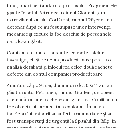
funcționări nestandard a produsului. Fragmentele
găsite în satul Petrunea, raionul Glodeni, și în
extravilanul satului Corlăteni, raionul Râșcani, au
detonat după ce au fost supuse unor intervenții
mecanice și expuse la foc deschis de persoanele
care le-au găsit.
Comisia a propus transmiterea materialelor
investigației către uzina producătoare pentru o
analiză detaliată și înlocuirea celor două rachete
defecte din contul companiei producătoare.
Amintim că pe 9 mai, doi minori de 10 și 11 ani au
găsit în satul Petrunea, raionul Glodeni, un obiect
asemănător unei rachete antigrindină. Copiii au dat
foc obiectului, iar acesta a explodat. În urma
incidentului, minorii au suferit traumatisme și au
fost transportați de urgență la Spitalul din Bălți, în