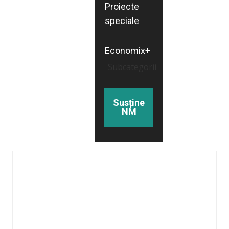
Proiecte
speciale
Economix+
Subcategorii
Susține
NM