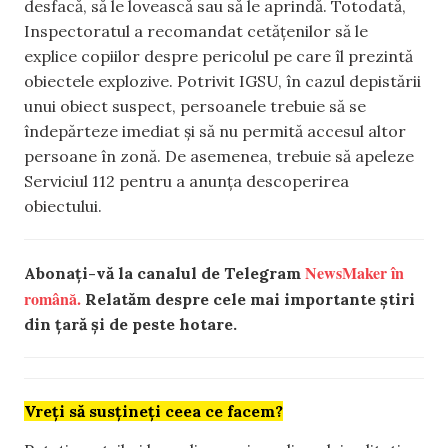
desfacă, să le lovească sau să le aprindă. Totodată,
Inspectoratul a recomandat cetățenilor să le
explice copiilor despre pericolul pe care îl prezintă
obiectele explozive. Potrivit IGSU, în cazul depistării
unui obiect suspect, persoanele trebuie să se
îndepărteze imediat și să nu permită accesul altor
persoane în zonă. De asemenea, trebuie să apeleze
Serviciul 112 pentru a anunța descoperirea
obiectului.
NewsMaker în
Abonați-vă la canalul de Telegram
română.
Relatăm despre cele mai importante știri
din țară și de peste hotare.
Vreți să susțineți ceea ce facem?