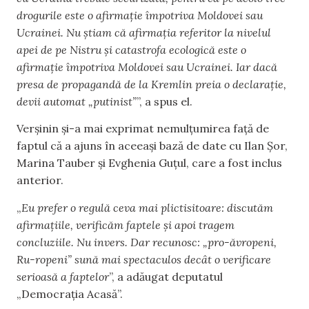
drogurile este o afirmație împotriva Moldovei sau
Ucrainei. Nu știam că afirmația referitor la nivelul
apei de pe Nistru și catastrofa ecologică este o
afirmație împotriva Moldovei sau Ucrainei. Iar dacă
presa de propagandă de la Kremlin preia o declarație,
devii automat „putinist”
”, a spus el.
Verșinin și-a mai exprimat nemulțumirea față de
faptul că a ajuns în aceeași bază de date cu Ilan Șor,
Marina Tauber și Evghenia Guțul, care a fost inclus
anterior.
„
Eu prefer o regulă ceva mai plictisitoare: discutăm
afirmațiile, verificăm faptele și apoi tragem
concluziile. Nu invers. Dar recunosc: „pro-ăvropeni,
Ru-ropeni” sună mai spectaculos decât o verificare
serioasă a faptelor
”, a adăugat deputatul
„Democrația Acasă”.