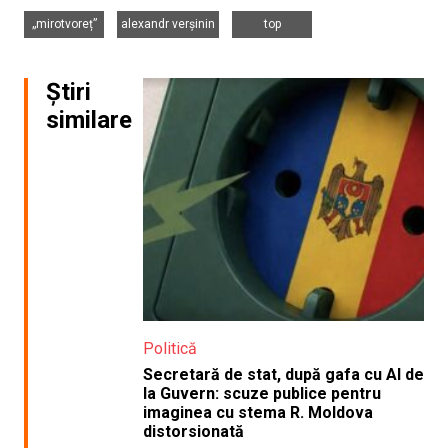
,
,
„mirotvoreț”
alexandr verșinin
top
Știri
similare
Politică
Secretară de stat, după gafa cu AI de
la Guvern: scuze publice pentru
imaginea cu stema R. Moldova
distorsionată