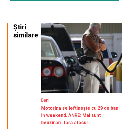
Știri
similare
Bani
Motorina se ieftinește cu 29 de bani
în weekend. ANRE: Mai sunt
benzinării fără stocuri