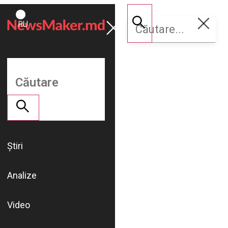
ROMÂNĂ
Susține
RU
NM
Știri
Analize
Video