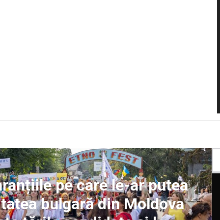
anțiile pe care le-ar putea
itatea bulgară din Moldova