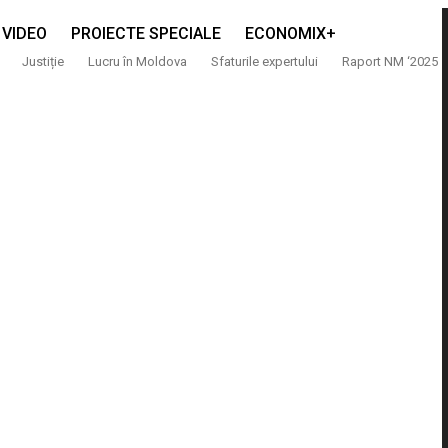
VIDEO
PROIECTE SPECIALE
ECONOMIX+
Justiție
Lucru în Moldova
Sfaturile expertului
Raport NM ‘2025