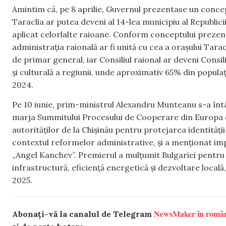
Amintim că, pe 8 aprilie, Guvernul prezentase un concep
Taraclia ar putea deveni al 14-lea municipiu al Republic
aplicat celorlalte raioane. Conform conceptului prezent
administrația raională ar fi unită cu cea a orașului Tarac
de primar general, iar Consiliul raional ar deveni Consil
și culturală a regiunii, unde aproximativ 65% din popula
2024.
Pe 10 iunie, prim-ministrul Alexandru Munteanu s-a întâ
marja Summitului Procesului de Cooperare din Europa
autorităților de la Chișinău pentru protejarea identității l
contextul reformelor administrative, și a menționat impor
„Angel Kanchev”. Premierul a mulțumit Bulgariei pentru 
infrastructură, eficiență energetică și dezvoltare local
2025.
NewsMaker în româ
Abonați-vă la canalul de Telegram