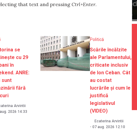
selecting that text and pressing
Ctrl+Enter
.
i
Politică
orina se
Scările încălzite
tinește cu 29
ale Parlamentului,
bani în
criticate inclusiv
ekend. ANRE:
de Ion Ceban. Cât
 sunt
au costat
zinării fără
lucrările și cum le
curi
justifică
legislativul
aterina Arvintii
(VIDEO)
 aug. 2026
14:33
Ecaterina Arvintii
-
07 aug. 2026
12:10