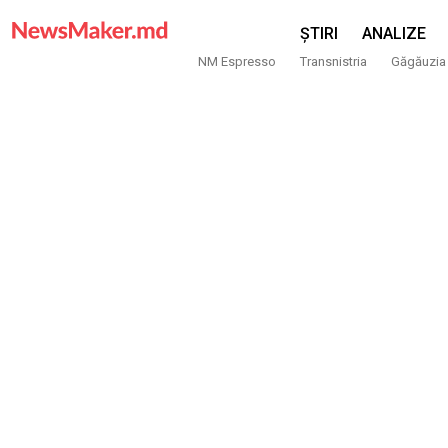
ȘTIRI
ANALIZE
NM Espresso
Transnistria
Găgăuzia