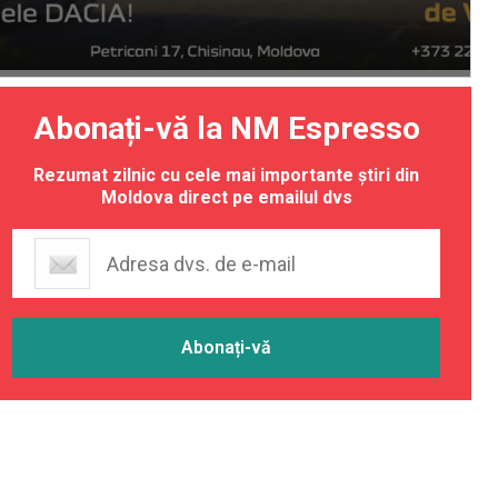
Abonați-vă la NM Espresso
Rezumat zilnic cu cele mai importante știri din
Moldova direct pe emailul dvs