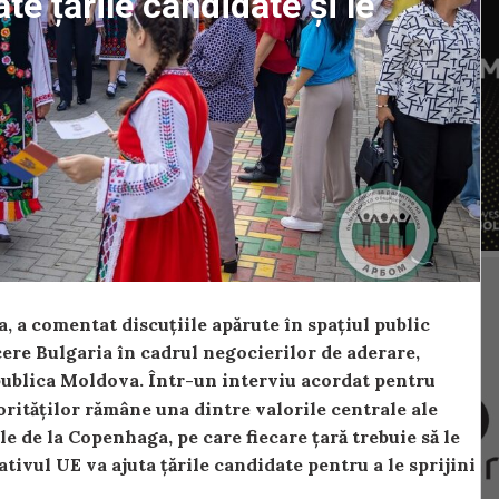
te țările candidate și le
 a comentat discuțiile apărute în spațiul public
cere Bulgaria în cadrul negocierilor de aderare,
publica Moldova. Într-un interviu acordat pentru
norităților rămâne una dintre valorile centrale ale
le de la Copenhaga, pe care fiecare țară trebuie să le
tivul UE va ajuta țările candidate pentru a le sprijini