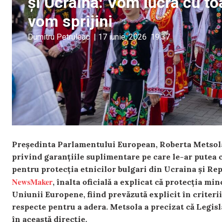
și Ucraina: Vom lucra cu toa
vom sprijini
Dumitru Petruleac
|
17 iunie, 2026
19:37
Președinta Parlamentului European, Roberta Metsola,
privind garanțiile suplimentare pe care le-ar putea 
pentru protecția etnicilor bulgari din Ucraina și Re
NewsMaker
, înalta oficială a explicat că protecția mi
Uniunii Europene, fiind prevăzută explicit în criterii
respecte pentru a adera. Metsola a precizat că Legisla
în această direcție.