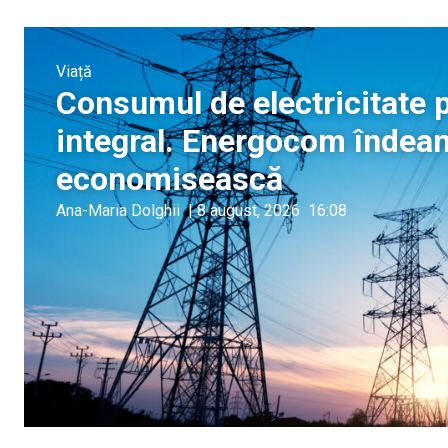
Viață
Consumul de electricitate p
integral. Energocom îndeam
economisească
Ana-Maria Dolghii
|
8 august, 2026
16:08