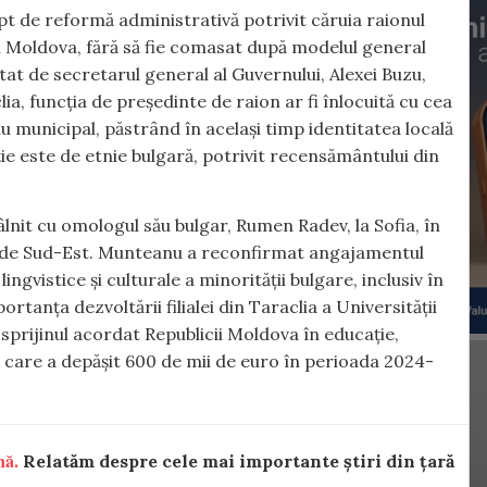
t de reformă administrativă potrivit căruia raionul
ii Moldova, fără să fie comasat după modelul general
at de secretarul general al Guvernului, Alexei Buzu,
lia, funcția de președinte de raion ar fi înlocuită cu cea
iu municipal, păstrând în același timp identitatea locală
ție este de etnie bulgară, potrivit recensământului din
lnit cu omologul său bulgar, Rumen Radev, la Sofia, în
 de Sud-Est. Munteanu a reconfirmat angajamentul
ingvistice și culturale a minorității bulgare, inclusiv în
tanța dezvoltării filialei din Taraclia a Universității
sprijinul acordat Republicii Moldova în educație,
ă, care a depășit 600 de mii de euro în perioada 2024-
nă.
Relatăm despre cele mai importante știri din țară