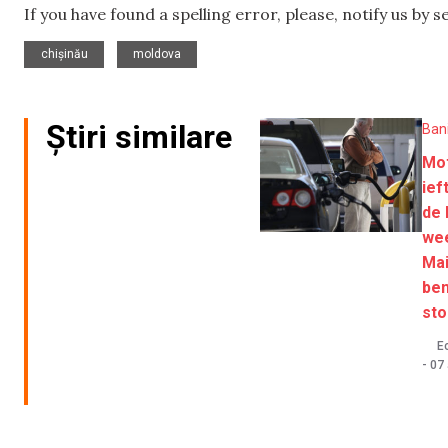
If you have found a spelling error, please, notify us by 
,
chișinău
moldova
Știri similare
Ban
Mot
ief
de 
we
Mai
ben
sto
Ec
-
07