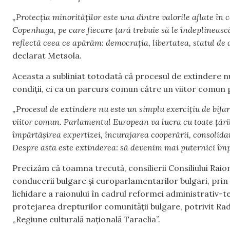
„Protecția minorităților este una dintre valorile aflate în 
Copenhaga, pe care fiecare țară trebuie să le îndeplineasc
reflectă ceea ce apărăm: democrația, libertatea, statul de 
declarat Metsola.
Aceasta a subliniat totodată că procesul de extindere nu
condiții, ci ca un parcurs comun către un viitor comun p
„Procesul de extindere nu este un simplu exercițiu de bifar
viitor comun. Parlamentul European va lucra cu toate țările
împărtășirea expertizei, încurajarea cooperării, consolidar
Despre asta este extinderea: să devenim mai puternici îm
Precizăm că toamna trecută, consilierii Consiliului Rai
conducerii bulgare și europarlamentarilor bulgari, prin c
lichidare a raionului în cadrul reformei administrativ-ter
protejarea drepturilor comunității bulgare, potrivit Rad
„Regiune culturală națională Taraclia”.