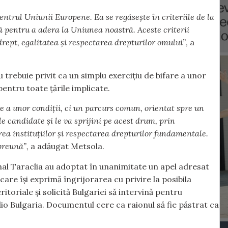
centrul Uniunii Europene. Ea se regăsește în criteriile de la
ă pentru a adera la Uniunea noastră. Aceste criterii
drept, egalitatea și respectarea drepturilor omului”
, a
 trebuie privit ca un simplu exercițiu de bifare a unor
entru toate țările implicate.
e a unor condiții, ci un parcurs comun, orientat spre un
 candidate și le va sprijini pe acest drum, prin
ea instituțiilor și respectarea drepturilor fundamentale.
preună”,
a adăugat Metsola.
onal Taraclia au adoptat în unanimitate un apel adresat
are își exprimă îngrijorarea cu privire la posibila
itoriale și solicită Bulgariei să intervină pentru
io Bulgaria. Documentul cere ca raionul să fie păstrat ca