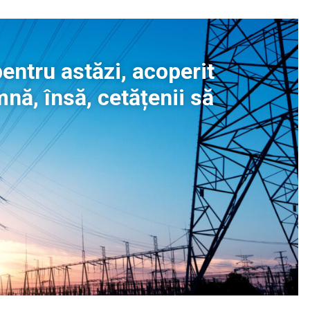
entru astăzi, acoperit
nă, însă, cetățenii să