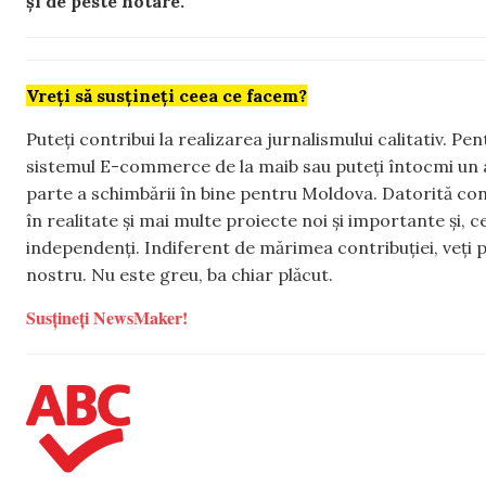
și de peste hotare.
Vreți să susțineți ceea ce facem?
Puteți contribui la realizarea jurnalismului calitativ. Pe
sistemul E-commerce de la maib sau puteți întocmi un 
parte a schimbării în bine pentru Moldova. Datorită con
în realitate și mai multe proiecte noi și importante și,
independenți. Indiferent de mărimea contribuției, veți p
nostru. Nu este greu, ba chiar plăcut.
Susțineți NewsMaker!