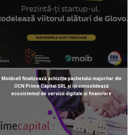
Moldcell finalizează achiziția pachetului majoritar din
OCN Prime Capital SRL și își consolidează
ecosistemul de servicii digitale și financiare