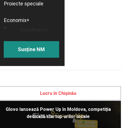
Proiecte speciale
Economix+
Subcategorii
Susține NM
Lucru în Chișinău
Glovo lansează Power Up în Moldova, competiția
dedicată startup-urilor locale