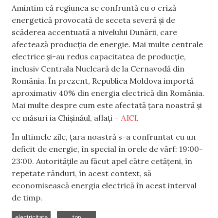
Amintim că regiunea se confruntă cu o criză
energetică provocată de seceta severă și de
scăderea accentuată a nivelului Dunării, care
afectează producția de energie. Mai multe centrale
electrice și-au redus capacitatea de producție,
inclusiv Centrala Nucleară de la Cernavodă din
România. În prezent, Republica Moldova importă
aproximativ 40% din energia electrică din România.
Mai multe despre cum este afectată țara noastră și
AICI
ce măsuri ia Chișinăul, aflați –
.
În ultimele zile, țara noastră s-a confruntat cu un
deficit de energie, în special în orele de vârf: 19:00-
23:00. Autoritățile au făcut apel către cetățeni, în
repetate rânduri, în acest context, să
economisească energia electrică în acest interval
de timp.
,
electricitate
top