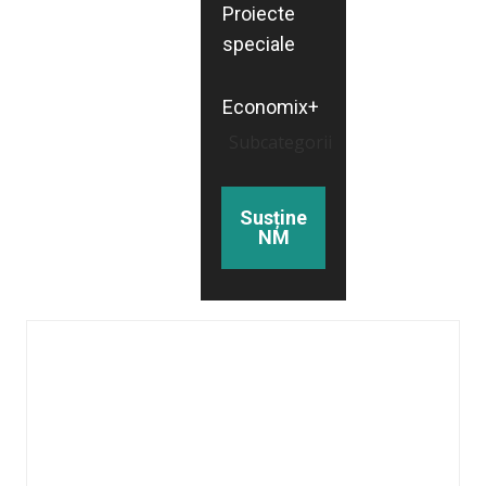
Proiecte
speciale
Economix+
Subcategorii
Susține
NM