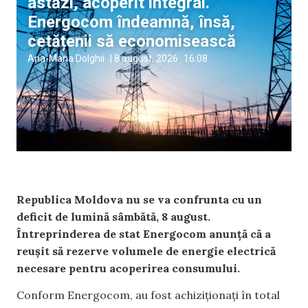
astăzi, acoperit integral.
Energocom îndeamnă, însă,
cetățenii să economisească
Ana-Maria Dolghii
|
8 august, 2026
16:08
Republica Moldova nu se va confrunta cu un
deficit de lumină sâmbătă, 8 august.
Întreprinderea de stat Energocom anunță că a
reușit să rezerve volumele de energie electrică
necesare pentru acoperirea consumului.
Conform Energocom, au fost achiziționați în total