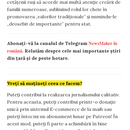
cetățenii ruși să acorde mai multă atenție creării de
familii numeroase, subliniind rolul lor cheie în
promovarea „valorilor tradiționale” și numindu-le
„deosebit de importante” pentru stat.
NewsMaker în
Abonați-vă la canalul de Telegram
română.
Relatăm despre cele mai importante știri
din țară și de peste hotare.
Vreți să susțineți ceea ce facem?
Puteți contribui la realizarea jurnalismului calitativ.
Pentru aceasta, puteți contribui printr-o donație
unică prin sistemul E-commerce de la maib sau
puteți întocmi un abonament lunar pe Patreon! În
acest mod, puteți fi parte a schimbării în bine