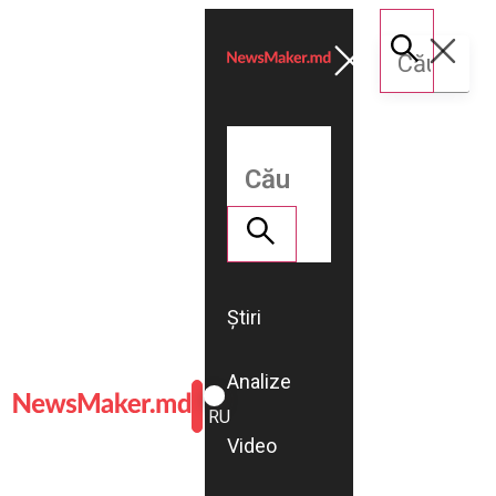
Știri
Analize
ROMÂNĂ
RU
Video