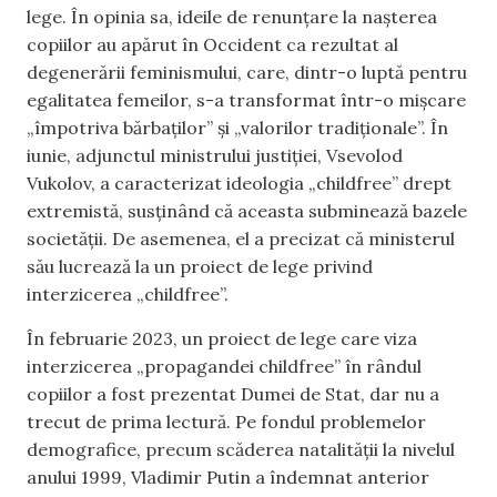
lege. În opinia sa, ideile de renunțare la nașterea
copiilor au apărut în Occident ca rezultat al
degenerării feminismului, care, dintr-o luptă pentru
egalitatea femeilor, s-a transformat într-o mișcare
„împotriva bărbaților” și „valorilor tradiționale”. În
iunie, adjunctul ministrului justiției, Vsevolod
Vukolov, a caracterizat ideologia „childfree” drept
extremistă, susținând că aceasta subminează bazele
societății. De asemenea, el a precizat că ministerul
său lucrează la un proiect de lege privind
interzicerea „childfree”.
În februarie 2023, un proiect de lege care viza
interzicerea „propagandei childfree” în rândul
copiilor a fost prezentat Dumei de Stat, dar nu a
trecut de prima lectură. Pe fondul problemelor
demografice, precum scăderea natalității la nivelul
anului 1999, Vladimir Putin a îndemnat anterior