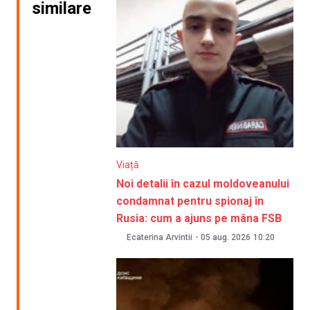
similare
Viață
Noi detalii în cazul moldoveanului
condamnat pentru spionaj în
Rusia: cum a ajuns pe mâna FSB
Ecaterina Arvintii
-
05 aug. 2026
10:20