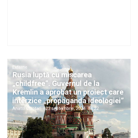
Externe
Rusia luptă cu mișcarea
„childfree”. Guvernul de la
Kremlin a aprobat un proiect care
interzice „propaganda ideologiei”
Anatol Cibotari
|
23 septembrie, 2024
14:22