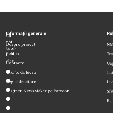
Informații generale
Ru
Cu
noi
Despre proiect
NM 
totu-
Echipa
Tra
i
clar
Contacte
Găg
Oferte de lucru
Just
Reguli de citare
Luc
Susțineți NewsMaker pe Patreon
Sfat
Rap