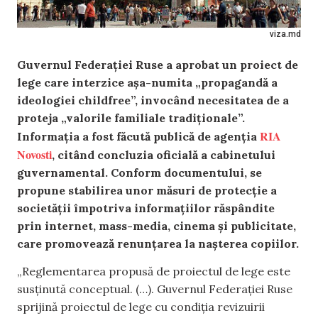
viza.md
Guvernul Federației Ruse a aprobat un proiect de
lege care interzice așa-numita „propagandă a
ideologiei childfree”, invocând necesitatea de a
proteja „valorile familiale tradiționale”.
RIA
Informația a fost făcută publică de agenția
Novosti
, citând concluzia oficială a cabinetului
guvernamental. Conform documentului, se
propune stabilirea unor măsuri de protecție a
societății împotriva informațiilor răspândite
prin internet, mass-media, cinema și publicitate,
care promovează renunțarea la nașterea copiilor.
„Reglementarea propusă de proiectul de lege este
susținută conceptual. (…). Guvernul Federației Ruse
sprijină proiectul de lege cu condiția revizuirii