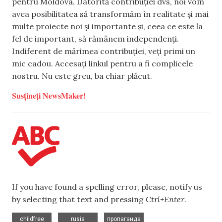
pentru Moldova. Datorită contribuției dvs, noi vom
avea posibilitatea să transformăm în realitate și mai
multe proiecte noi și importante și, ceea ce este la
fel de important, să rămânem independenți.
Indiferent de mărimea contribuției, veți primi un
mic cadou. Accesați linkul pentru a fi complicele
nostru. Nu este greu, ba chiar plăcut.
Susțineți NewsMaker!
If you have found a spelling error, please, notify us
by selecting that text and pressing
Ctrl+Enter
.
,
,
childfree
rusia
пропаганда