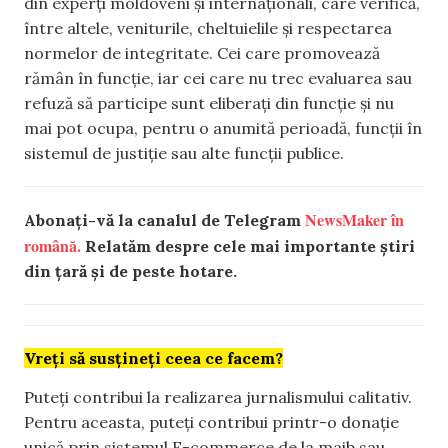
din experți moldoveni și internaționali, care verifică,
între altele, veniturile, cheltuielile și respectarea
normelor de integritate. Cei care promovează
rămân în funcție, iar cei care nu trec evaluarea sau
refuză să participe sunt eliberați din funcție și nu
mai pot ocupa, pentru o anumită perioadă, funcții în
sistemul de justiție sau alte funcții publice.
NewsMaker în
Abonați-vă la canalul de Telegram
română.
Relatăm despre cele mai importante știri
din țară și de peste hotare.
Vreți să susțineți ceea ce facem?
Puteți contribui la realizarea jurnalismului calitativ.
Pentru aceasta, puteți contribui printr-o donație
unică prin sistemul E-commerce de la maib sau