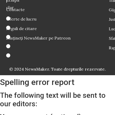
Tra
i
clar
Contacte
Găg
Oferte de lucru
Just
Reguli de citare
Luc
Susțineți NewsMaker pe Patreon
Sfat
Rap
© 2024 NewsMaker. Toate drepturile rezervate.
Spelling error report
The following text will be sent to
our editors: