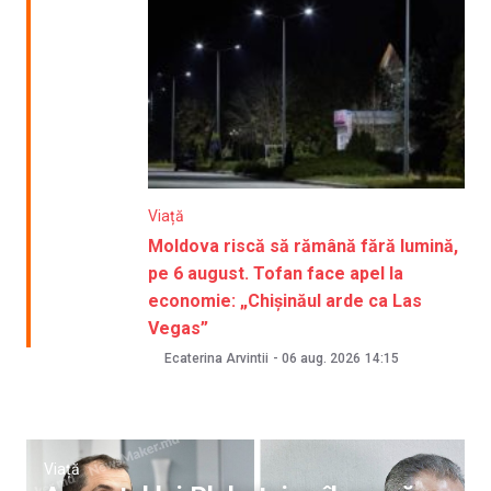
Viață
Moldova riscă să rămână fără lumină,
pe 6 august. Tofan face apel la
economie: „Chișinăul arde ca Las
Vegas”
Ecaterina Arvintii
-
06 aug. 2026
14:15
Viață