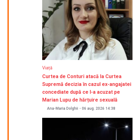
Viață
Curtea de Conturi atacă la Curtea
Supremă decizia în cazul ex-angajatei
concediate după ce l-a acuzat pe
Marian Lupu de hărțuire sexuală
Ana-Maria Dolghii
-
06 aug. 2026
14:38