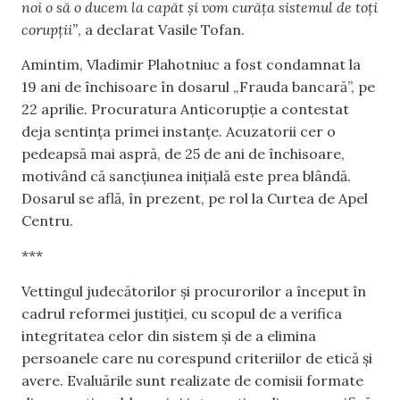
noi o să o ducem la capăt și vom curăța sistemul de toți
corupții”
, a declarat Vasile Tofan.
Amintim, Vladimir Plahotniuc a fost condamnat la
19 ani de închisoare în dosarul „Frauda bancară”, pe
22 aprilie. Procuratura Anticorupție a contestat
deja sentința primei instanțe. Acuzatorii cer o
pedeapsă mai aspră, de 25 de ani de închisoare,
motivând că sancțiunea inițială este prea blândă.
Dosarul se află, în prezent, pe rol la Curtea de Apel
Centru.
***
Vettingul judecătorilor și procurorilor a început în
cadrul reformei justiției, cu scopul de a verifica
integritatea celor din sistem și de a elimina
persoanele care nu corespund criteriilor de etică și
avere. Evaluările sunt realizate de comisii formate