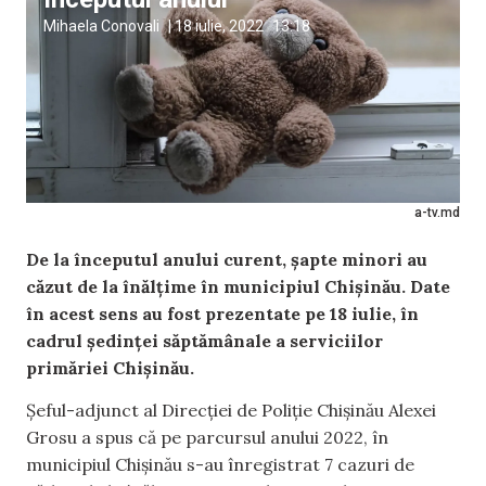
Mihaela Conovali
|
18 iulie, 2022
13:18
a-tv.md
De la începutul anului curent, șapte minori au
căzut de la înălțime în municipiul Chișinău. Date
în acest sens au fost prezentate pe 18 iulie, în
cadrul ședinței săptămânale a serviciilor
primăriei Chișinău.
Șeful-adjunct al Direcției de Poliție Chișinău Alexei
Grosu a spus că pe parcursul anului 2022, în
municipiul Chișinău s-au înregistrat 7 cazuri de