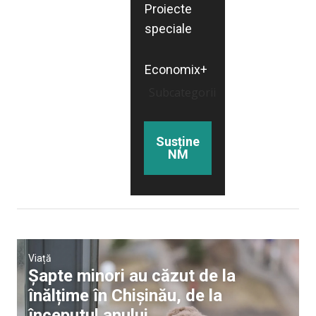
Proiecte
speciale
Economix+
Subcategorii
Susține
NM
Viață
Șapte minori au căzut de la
înălțime în Chișinău, de la
începutul anului