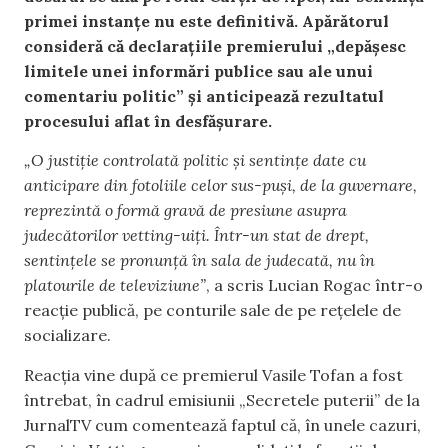
primei instanțe nu este definitivă. Apărătorul
consideră că declarațiile premierului „depășesc
limitele unei informări publice sau ale unui
comentariu politic” și anticipează rezultatul
procesului aflat în desfășurare.
„O justiție controlată politic și sentințe date cu
anticipare din fotoliile celor sus-puși, de la guvernare,
reprezintă o formă gravă de presiune asupra
judecătorilor vetting-uiți. Într-un stat de drept,
sentințele se pronunță în sala de judecată, nu în
platourile de televiziune”
, a scris Lucian Rogac într-o
reacție publică, pe conturile sale de pe rețelele de
socializare.
Reacția vine după ce premierul Vasile Tofan a fost
întrebat, în cadrul emisiunii „Secretele puterii” de la
JurnalTV cum comentează faptul că, în unele cazuri,