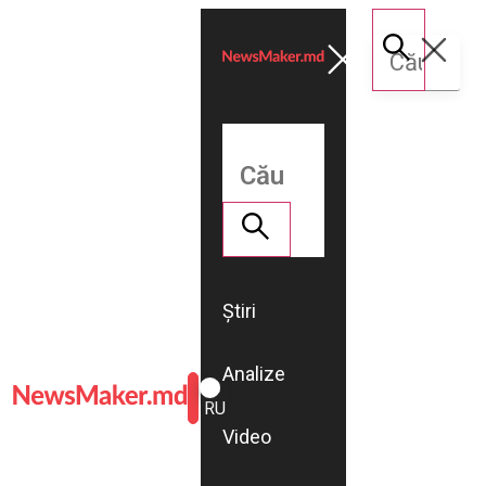
Știri
Analize
ROMÂNĂ
RU
Video