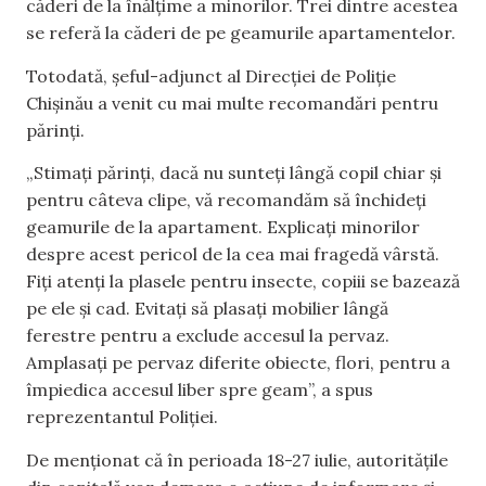
căderi de la înălțime a minorilor. Trei dintre acestea
se referă la căderi de pe geamurile apartamentelor.
Totodată, șeful-adjunct al Direcției de Poliție
Chișinău a venit cu mai multe recomandări pentru
părinți.
„Stimați părinți, dacă nu sunteți lângă copil chiar și
pentru câteva clipe, vă recomandăm să închideți
geamurile de la apartament. Explicați minorilor
despre acest pericol de la cea mai fragedă vârstă.
Fiți atenți la plasele pentru insecte, copiii se bazează
pe ele și cad. Evitați să plasați mobilier lângă
ferestre pentru a exclude accesul la pervaz.
Amplasați pe pervaz diferite obiecte, flori, pentru a
împiedica accesul liber spre geam”, a spus
reprezentantul Poliției.
De menționat că în perioada 18-27 iulie, autoritățile