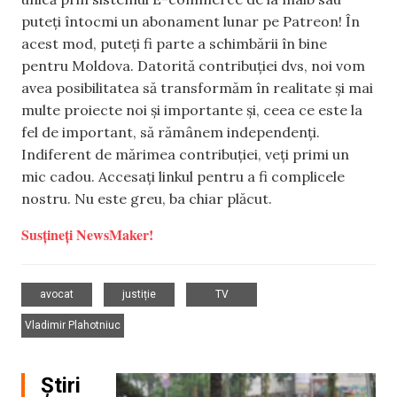
puteți întocmi un abonament lunar pe Patreon! În
acest mod, puteți fi parte a schimbării în bine
pentru Moldova. Datorită contribuției dvs, noi vom
avea posibilitatea să transformăm în realitate și mai
multe proiecte noi și importante și, ceea ce este la
fel de important, să rămânem independenți.
Indiferent de mărimea contribuției, veți primi un
mic cadou. Accesați linkul pentru a fi complicele
nostru. Nu este greu, ba chiar plăcut.
Susțineți NewsMaker!
,
,
,
avocat
justiție
TV
Vladimir Plahotniuc
Știri