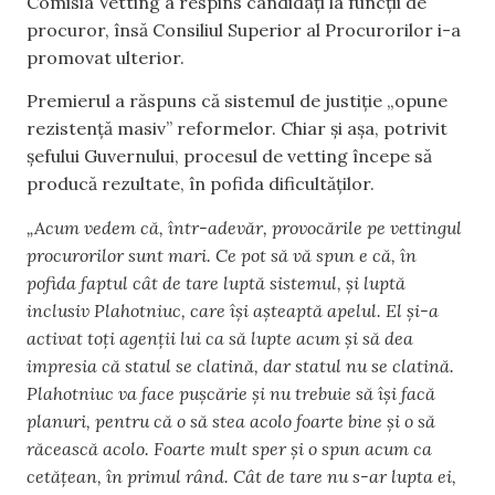
Comisia Vetting a respins candidați la funcții de
procuror, însă Consiliul Superior al Procurorilor i-a
promovat ulterior.
Premierul a răspuns că sistemul de justiție „opune
rezistență masiv” reformelor. Chiar și așa, potrivit
șefului Guvernului, procesul de vetting începe să
producă rezultate, în pofida dificultăților.
„Acum vedem că, într-adevăr, provocările pe vettingul
procurorilor sunt mari. Ce pot să vă spun e că, în
pofida faptul cât de tare luptă sistemul, și luptă
inclusiv Plahotniuc, care își așteaptă apelul. El și-a
activat toți agenții lui ca să lupte acum și să dea
impresia că statul se clatină, dar statul nu se clatină.
Plahotniuc va face pușcărie și nu trebuie să își facă
planuri, pentru că o să stea acolo foarte bine și o să
răcească acolo. Foarte mult sper și o spun acum ca
cetățean, în primul rând. Cât de tare nu s-ar lupta ei,