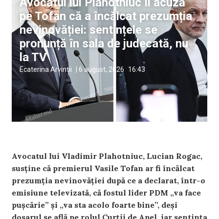
Avocatul lui Plahotniuc îl acuză
pe Tofan că a încălcat prezumția
nevinovăției: sentințele se
pronunță în sala de judecată, nu
la TV
Ecaterina Arvintii
|
6 august, 2026
16:43
Avocatul lui Vladimir Plahotniuc, Lucian Rogac,
susține că premierul Vasile Tofan ar fi încălcat
prezumția nevinovăției după ce a declarat, într-o
emisiune televizată, că fostul lider PDM „va face
pușcărie” și „va sta acolo foarte bine”, deși
dosarul se află pe rolul Curții de Apel, iar sentința