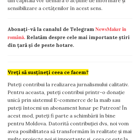
din capitală vor demara o acțiune de informare și
sensibilizare a cetățenilor în acest sens.
NewsMaker în
Abonați-vă la canalul de Telegram
română.
Relatăm despre cele mai importante știri
din țară și de peste hotare.
Vreți să susțineți ceea ce facem?
Puteți contribui la realizarea jurnalismului calitativ.
Pentru aceasta, puteți contribui printr-o donație
unică prin sistemul E-commerce de la maib sau
puteți întocmi un abonament lunar pe Patreon! În
acest mod, puteți fi parte a schimbării în bine
pentru Moldova. Datorită contribuției dvs, noi vom
avea posibilitatea să transformăm în realitate și mai
multe proiecte noi și importante și, ceea ce este la