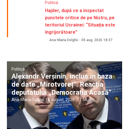
Politică
Hajder, după ce a inspectat
punctele critice de pe Nistru, pe
teritoriul Ucrainei: “Situația este
îngrijorătoare”
Ana-Maria Dolghii
-
05 aug. 2026
18:37
Politică
Alexandr Verșinin, inclus în baza
de date „Mirotvoreț”. Reacția
deputatului „Democrația Acasă”
Ana-Maria Dolghii
|
8 august, 2026
17:54