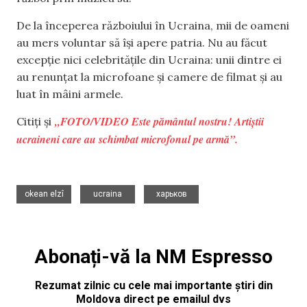
De la începerea războiului în Ucraina, mii de oameni
au mers voluntar să își apere patria. Nu au făcut
excepție nici celebritățile din Ucraina: unii dintre ei
au renunțat la microfoane și camere de filmat și au
luat în mâini armele.
„FOTO/VIDEO Este pământul nostru! Artiștii
Citiți și
ucraineni care au schimbat microfonul pe armă”.
,
,
okean elzî
ucraina
харьков
Abonați-vă la NM Espresso
Rezumat zilnic cu cele mai importante știri din
Moldova direct pe emailul dvs