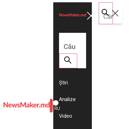
Știri
Analize
ROMÂNĂ
RU
Video