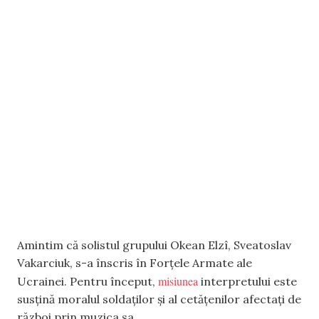
Amintim că solistul grupului Okean Elzî, Sveatoslav
Vakarciuk, s-a înscris în Forțele Armate ale
misiunea
Ucrainei. Pentru început,
interpretului este
susțină moralul soldaților și al cetățenilor afectați de
război prin muzica sa.