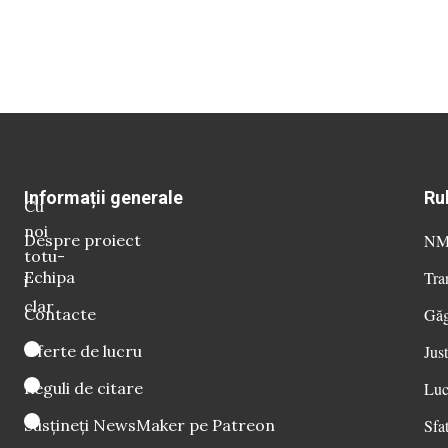
Informații generale
Ru
Cu
noi
Despre proiect
NM 
totu-
Echipa
Tra
i
clar
Contacte
Găg
Oferte de lucru
Just
Reguli de citare
Luc
Susțineți NewsMaker pe Patreon
Sfat