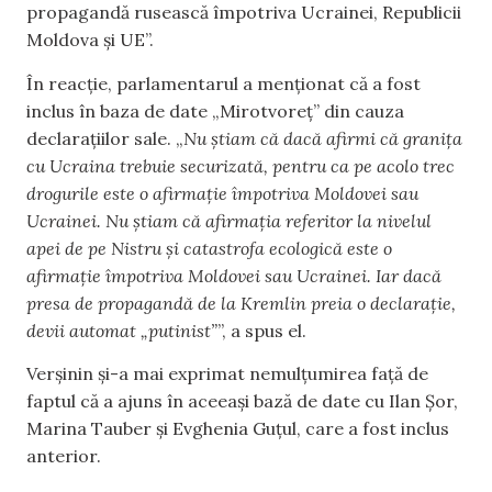
propagandă rusească împotriva Ucrainei, Republicii
Moldova și UE”.
În reacție, parlamentarul a menționat că a fost
inclus în baza de date „Mirotvoreț” din cauza
declarațiilor sale. „
Nu știam că dacă afirmi că granița
cu Ucraina trebuie securizată, pentru ca pe acolo trec
drogurile este o afirmație împotriva Moldovei sau
Ucrainei. Nu știam că afirmația referitor la nivelul
apei de pe Nistru și catastrofa ecologică este o
afirmație împotriva Moldovei sau Ucrainei. Iar dacă
presa de propagandă de la Kremlin preia o declarație,
devii automat „putinist”
”, a spus el.
Verșinin și-a mai exprimat nemulțumirea față de
faptul că a ajuns în aceeași bază de date cu Ilan Șor,
Marina Tauber și Evghenia Guțul, care a fost inclus
anterior.