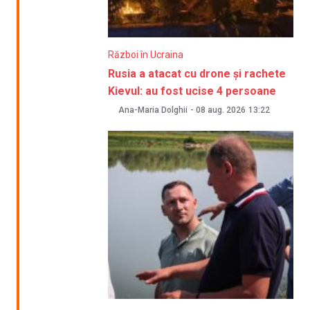
Război în Ucraina
Rusia a atacat cu drone și rachete
Kievul: au fost ucise 4 persoane
Ana-Maria Dolghii
-
08 aug. 2026
13:22