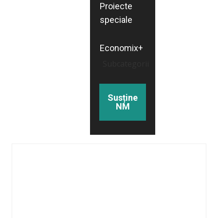
Proiecte
speciale
Economix+
Subcategorii
Susține
NM