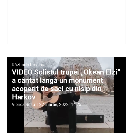
Război în Ucraina
VIDEO Solistul trupei „Okean Elzî”
a cântat lângă un monument
acoperit de saci cu nisip din
Harkov
Viorica Rusu
|
27 martie, 2022
14:25