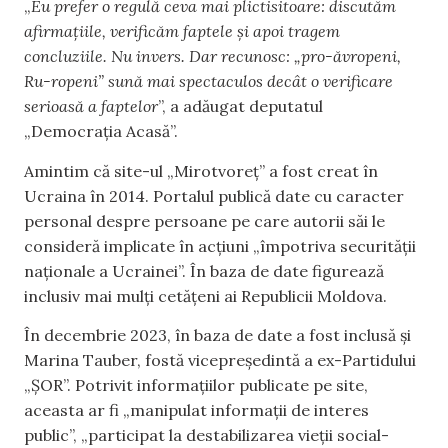
„
Eu prefer o regulă ceva mai plictisitoare: discutăm
afirmațiile, verificăm faptele și apoi tragem
concluziile. Nu invers. Dar recunosc: „pro-ăvropeni,
Ru-ropeni” sună mai spectaculos decât o verificare
serioasă a faptelor
”, a adăugat deputatul
„Democrația Acasă”.
Amintim că site-ul „Mirotvoreț” a fost creat în
Ucraina în 2014. Portalul publică date cu caracter
personal despre persoane pe care autorii săi le
consideră implicate în acțiuni „împotriva securității
naționale a Ucrainei”. În baza de date figurează
inclusiv mai mulți cetățeni ai Republicii Moldova.
În decembrie 2023, în baza de date a fost inclusă și
Marina Tauber, fostă vicepreședintă a ex-Partidului
„ȘOR”. Potrivit informațiilor publicate pe site,
aceasta ar fi „manipulat informații de interes
public”, „participat la destabilizarea vieții social-