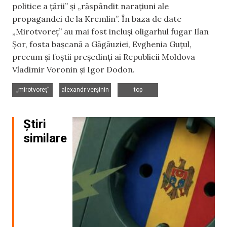
politice a țării” și „răspândit narațiuni ale
propagandei de la Kremlin”. În baza de date
„Mirotvoreț” au mai fost incluși oligarhul fugar Ilan
Șor, fosta bașcană a Găgăuziei, Evghenia Guțul,
precum și foștii președinți ai Republicii Moldova
Vladimir Voronin și Igor Dodon.
,
,
„mirotvoreț”
alexandr verșinin
top
Știri
similare