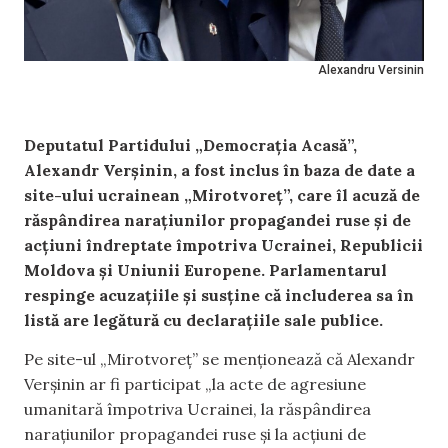
Alexandru Versinin
Deputatul Partidului „Democrația Acasă”,
Alexandr Verșinin, a fost inclus în baza de date a
site-ului ucrainean „Mirotvoreț”, care îl acuză de
răspândirea narațiunilor propagandei ruse și de
acțiuni îndreptate împotriva Ucrainei, Republicii
Moldova și Uniunii Europene. Parlamentarul
respinge acuzațiile și susține că includerea sa în
listă are legătură cu declarațiile sale publice.
Pe site-ul „Mirotvoreț” se menționează că Alexandr
Verșinin ar fi participat „la acte de agresiune
umanitară împotriva Ucrainei, la răspândirea
narațiunilor propagandei ruse și la acțiuni de