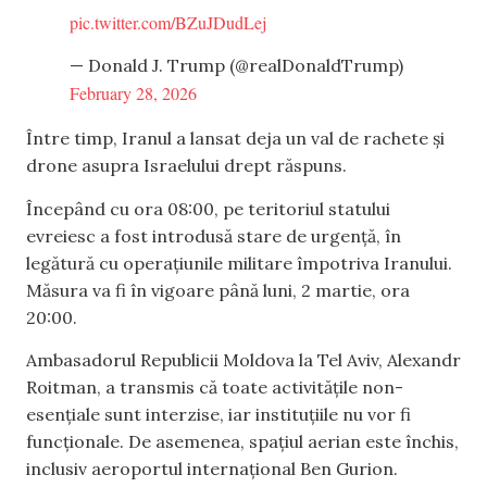
pic.twitter.com/BZuJDudLej
— Donald J. Trump (@realDonaldTrump)
February 28, 2026
Între timp, Iranul a lansat deja un val de rachete și
drone asupra Israelului drept răspuns.
Începând cu ora 08:00, pe teritoriul statului
evreiesc a fost introdusă stare de urgență, în
legătură cu operațiunile militare împotriva Iranului.
Măsura va fi în vigoare până luni, 2 martie, ora
20:00.
Ambasadorul Republicii Moldova la Tel Aviv, Alexandr
Roitman, a transmis că toate activitățile non-
esențiale sunt interzise, iar instituțiile nu vor fi
funcționale. De asemenea, spațiul aerian este închis,
inclusiv aeroportul internațional Ben Gurion.