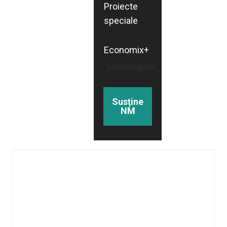
Proiecte
speciale
Economix+
Subcategorii
Susține
NM