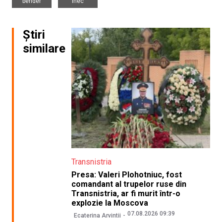
bender
înec
Știri
similare
Transnistria
Presa: Valeri Plohotniuc, fost
comandant al trupelor ruse din
Transnistria, ar fi murit într-o
explozie la Moscova
07.08.2026 09:39
Ecaterina Arvintii