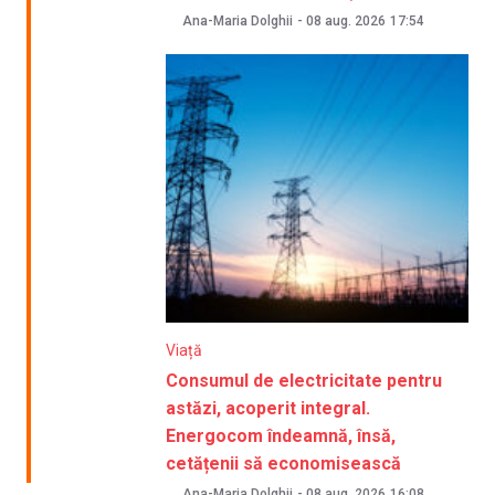
Ana-Maria Dolghii
-
08 aug. 2026
17:54
Viață
Consumul de electricitate pentru
astăzi, acoperit integral.
Energocom îndeamnă, însă,
cetățenii să economisească
Ana-Maria Dolghii
-
08 aug. 2026
16:08