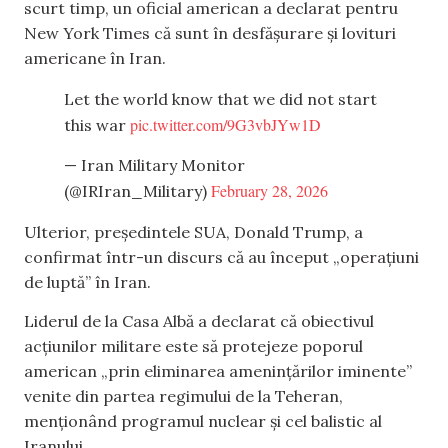
scurt timp, un oficial american a declarat pentru
New York Times că sunt în desfășurare și lovituri
americane în Iran.
Let the world know that we did not start
pic.twitter.com/9G3vbJYw1D
this war
— Iran Military Monitor
February 28, 2026
(@IRIran_Military)
Ulterior, președintele SUA, Donald Trump, a
confirmat într-un discurs că au început „operațiuni
de luptă” în Iran.
Liderul de la Casa Albă a declarat că obiectivul
acțiunilor militare este să protejeze poporul
american „prin eliminarea amenințărilor iminente”
venite din partea regimului de la Teheran,
menționând programul nuclear și cel balistic al
Iranului.