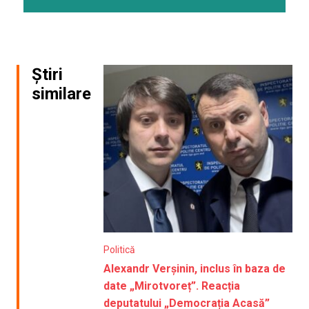
Știri
similare
Politică
Alexandr Verșinin, inclus în baza de
date „Mirotvoreț”. Reacția
deputatului „Democrația Acasă”