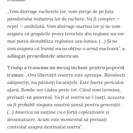
„
Vom distruge rachetele lor, vom șterge de pe fața
pământului industria lor de rachete. Va fi complet —
repet — anihilată. Vom distruge marina lor și ne vom
asigura că grupările proxy teroriste din regiune nu vor
mai putea destabiliza regiunea sau lumea. (…) Și ne
vom asigura că Iranul nu va obține o armă nucleară
”, a
adăugat președintele american.
Trump a transmis un mesaj inclusiv pentru poporul
iranian: „
Ora libertății voastre este aproape. Rămâneți
adăpostiți, nu părăsiți locuințele. Este foarte periculos
afară. Bombe vor cădea peste tot. Când vom termina,
preluați-vă guvernul. Va fi al vostru să-l luați. Aceasta
va fi probabil singura voastră șansă pentru generații.
(…) America vă susține cu o forță copleșitoare și
devastatoare. Acum este momentul să preluați
controlul asupra destinului vostru
”.