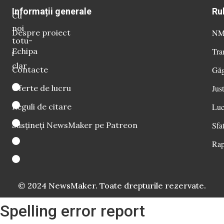
Informații generale
Ru
Cu
noi
Despre proiect
NM 
totu-
Echipa
Tra
i
clar
Contacte
Găg
Oferte de lucru
Just
Reguli de citare
Luc
Susțineți NewsMaker pe Patreon
Sfat
Rap
© 2024 NewsMaker. Toate drepturile rezervate.
Spelling error report