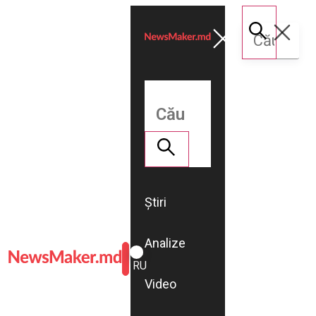
Știri
Analize
ROMÂNĂ
RU
Video