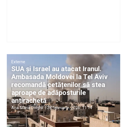
Externe
SUA și Israel au atacat Iranul.
Ambasada Moldovei la Tel Aviv
recomandă cetățenilor să stea
aproape de adăposturile
antirachetă
Ana-Maria Dolghii
|
28 februarie, 2026
11:14