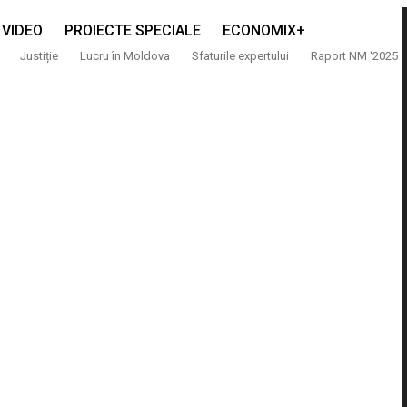
VIDEO
PROIECTE SPECIALE
ECONOMIX+
Justiție
Lucru în Moldova
Sfaturile expertului
Raport NM ‘2025