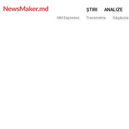
ȘTIRI
ANALIZE
NM Espresso
Transnistria
Găgăuzia