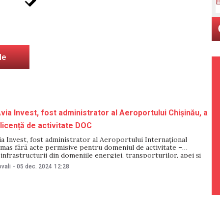
le
ia Invest, fost administrator al Aeroportului Chișinău, a
licență de activitate DOC
 Invest, fost administrator al Aeroportului Internațional
ămas fără acte permisive pentru domeniul de activitate –
infrastructurii din domeniile energiei, transporturilor, apei și
in domeniul aerospațial, al apărării, electoral”. Decizia a fost luată
vali
-
05 dec. 2024
12:28
rie de Consiliul pentru promovarea proiectelor investiționale
 națională,