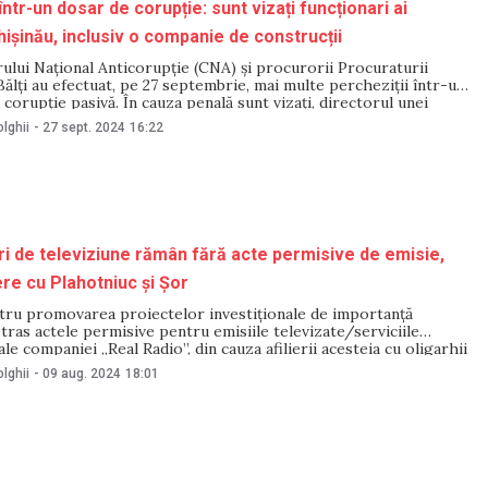
într-un dosar de corupție: sunt vizați funcționari ai
hișinău, inclusiv o companie de construcții
rului Național Anticorupție (CNA) și procurorii Procuraturii
Bălți au efectuat, pe 27 septembrie, mai multe percheziții într-un
corupție pasivă. În cauza penală sunt vizați, directorul unei
onstrucție, funcționari ai Primăriei municipiului Chișinău,
lghii
-
27 sept. 2024
16:22
nspectoratului Național de Supraveghere Tehnică (INST) și un
torul
i de televiziune rămân fără acte permisive de emisie,
ere cu Plahotniuc și Șor
ntru promovarea proiectelor investiționale de importanță
etras actele permisive pentru emisiile televizate/serviciile
ale companiei „Real Radio”, din cauza afilierii acesteia cu oligarhii
ir Plahotniuc și Șor. Decizia a fost aprobată în data de 9 august.
lghii
-
09 aug. 2024
18:01
ne televiziunile Mega TV și Familia. „Referitor la SRL