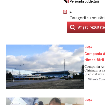
Perioada publicării
Categorii cu noutăți
Afișați rezultate
Viață
Compania Av
rămas fără 
Compania Avia
Chișinău, a r
„exploatarea 
canalizării, d
Mihaela Cono
pe 29 noiemb
de importanță
Viață