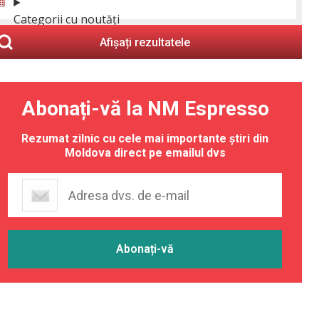
Categorii cu noutăți
Afișați rezultatele
Abonați-vă la NM Espresso
Rezumat zilnic cu cele mai importante știri din
Moldova direct pe emailul dvs