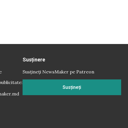
Susținere
e
Susțineți NewsMaker pe Patreon
publicitate:
Susțineți
aker.md