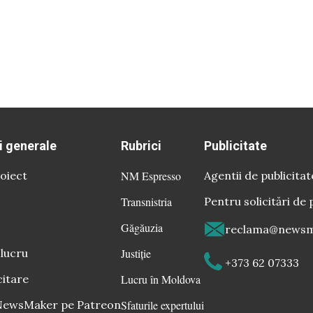
i generale
Rubrici
Publicitate
oiect
NM Espresso
Agentii de publicitat
Transnistria
Pentru solicitări de 
Găgăuzia
reclama@newsm
 lucru
Justiție
+373 62 07333
citare
Lucru în Moldova
 NewsMaker pe Patreon
Sfaturile expertului