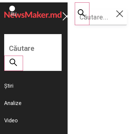
ROMÂNĂ
Susține
RU
NM
Știri
Analize
Video