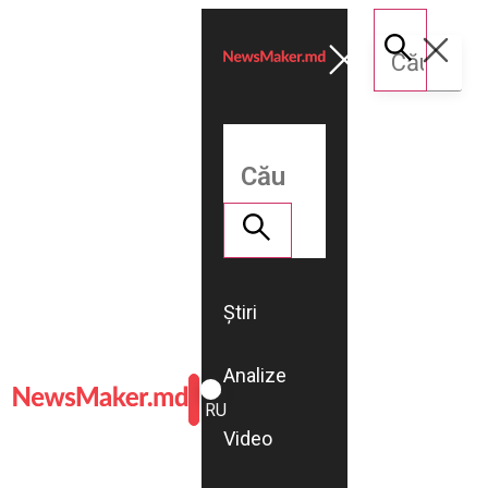
Știri
Analize
ROMÂNĂ
RU
Video