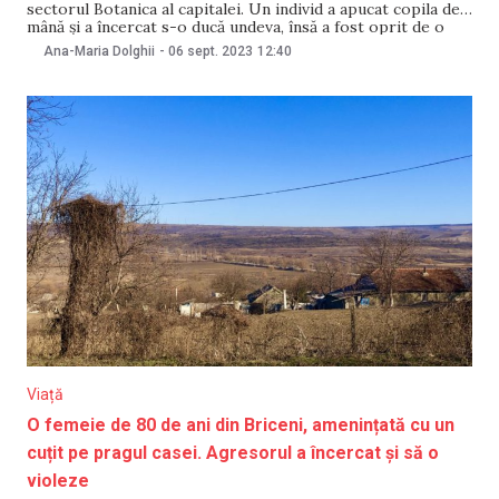
sectorul Botanica al capitalei. Un individ a apucat copila de
mână și a încercat s-o ducă undeva, însă a fost oprit de o
femeie care a sărit în ajutorul fetei. Întâmplarea a fost
Ana-Maria Dolghii
-
06 sept. 2023
12:40
relatată pe Facebook de mama fetei. Contactată
Viață
O femeie de 80 de ani din Briceni, amenințată cu un
cuțit pe pragul casei. Agresorul a încercat și să o
violeze