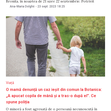
Bronița, în noaptea de 21 spre 22 septembrie. Potrivit
victimei, angajata Poliției de Frontieră ar fi fost „beată”.
Ana-Maria Dolghii
-
23 sept. 2023
18:25
Contactat de NM, Inspectoratul General al Poliției de
Frontieră (IGPF) a declarat
Viață
O mamă denunță un caz ieșit din comun la Botanica:
„A apucat copila de mână și a tras-o după el”. Ce
spune poliția
O minoră a fost agresată de o persoană necunoscută în