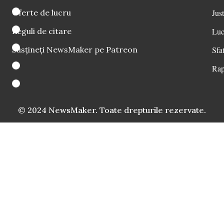
Oferte de lucru
Just
Reguli de citare
Luc
Susțineți NewsMaker pe Patreon
Sfat
Rap
© 2024 NewsMaker. Toate drepturile rezervate.