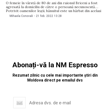
O femeie în vârstă de 80 de ani din raionul Briceni a fost
agresată la domiciliu de către o persoană necunoscută.
Potrivit oamenilor legii, bănuitul este un bărbat din același
sat cu femeia. Acesta a lovit-o cu pumnul, apoi a amenințat-
Mihaela Conovali
-
21 feb. 2022
13:28
o cu un cuțit pentru a-i fi oferiți bani. Ulterior,
Abonați-vă la NM Espresso
Rezumat zilnic cu cele mai importante știri din
Moldova direct pe emailul dvs