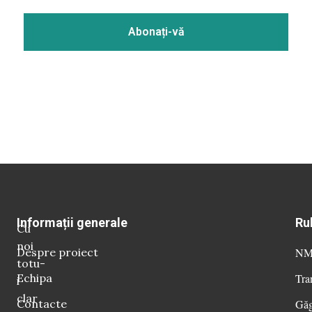
Informații generale
Ru
Cu
noi
Despre proiect
NM 
totu-
Echipa
Tra
i
clar
Contacte
Găg