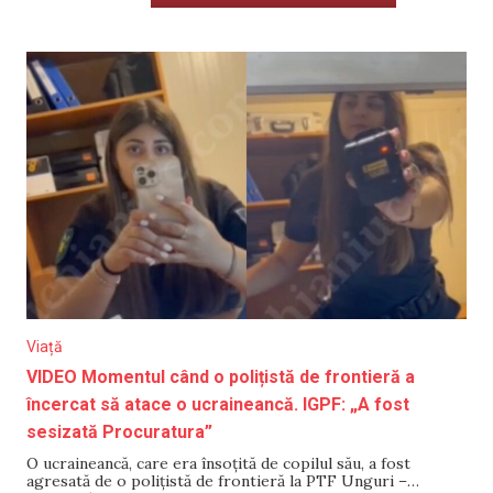
Viață
VIDEO Momentul când o polițistă de frontieră a
încercat să atace o ucraineancă. IGPF: „A fost
sesizată Procuratura”
O ucraineancă, care era însoțită de copilul său, a fost
agresată de o polițistă de frontieră la PTF Unguri –