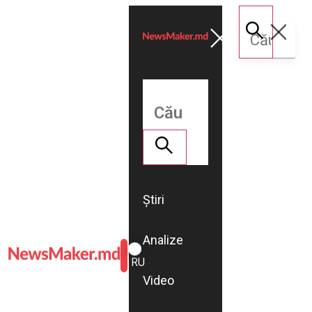
Știri
Analize
ROMÂNĂ
RU
Video