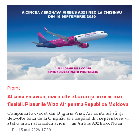
este o destinație care îmbină armonios
Promo
Al cincilea avion, mai multe zboruri și un orar mai
flexibil. Planurile Wizz Air pentru Republica Moldova
Compania low-cost din Ungaria Wizz Air continuă să își
dezvolte baza de la Chișinău și, începând din septembrie, va
staționa aici al cincilea avion — un Airbus A321neo. Noua
aeronavă va permite creșterea frecvenței zborurilor pe
P.
-
15 mai 2026
17:39
rutele populare și un orar mai comod pentru pasageri. La
conferința de presă din