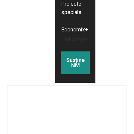
Proiecte
speciale
Economix+
Subcategorii
Susține
NM