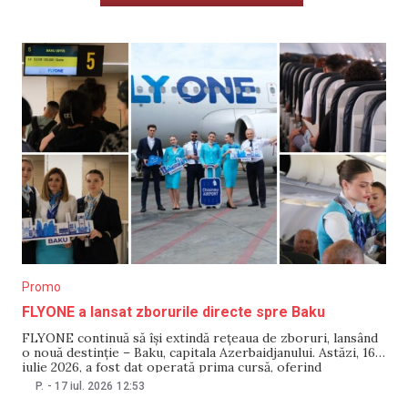
Promo
FLYONE a lansat zborurile directe spre Baku
FLYONE continuă să își extindă rețeaua de zboruri, lansând
o nouă destinție – Baku, capitala Azerbaidjanului. Astăzi, 16
iulie 2026, a fost dat operată prima cursă, oferind
pasagerilor o nouă oportunitate de a descoperi unul dintre
P.
-
17 iul. 2026
12:53
cele mai spectaculoase orașe din regiunea Caucazului. Baku