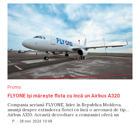
Promo
FLYONE își mărește flota cu încă un Airbus A320
Compania aeriană FLYONE, lider în Republica Moldova,
anunță despre extinderea flotei cu încă o aeronavă de tip
Airbus A320. Această dezvoltare a companiei oferă un
avantaj semnificativ pasagerilor, prin creșterea frecvenței
Р.
-
28 nov. 2024
10:48
zborurilor și extinderea rețelei de destinații. Airbus-ul cu
numărul de înregistrare 00010, are capacitatea de 180
locuri, toate din