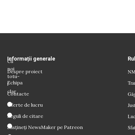
Informații generale
Ru
Cu
noi
Despre proiect
NM 
totu-
Echipa
Tra
i
clar
Contacte
Găg
Oferte de lucru
Just
Reguli de citare
Luc
Susțineți NewsMaker pe Patreon
Sfat