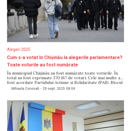
Alegeri 2025
Cum s-a votat în Chișinău la alegerile parlamentare?
Toate voturile au fost numărate
În municipiul Chișinău au fost numărate toate voturile. În
total au fost exprimate 370.167 de voturi. Cele mai multe au
fost acordate Partidului Acțiune și Solidaritate (PAS). Blocul
Alternativa, din care face parte și primarul capitalei, Ion
Mihaela Conovali
-
29 sept. 2025
08:04
Ceban, s-a clasat pe locul III. Rezultatele, încă preliminare,
se regăsesc pe site-ul