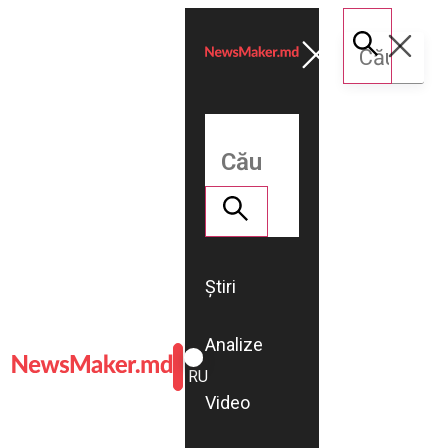
Știri
Analize
ROMÂNĂ
RU
Video