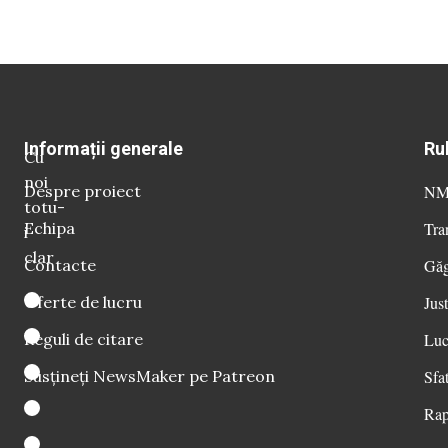
Informații generale
Ru
Cu
noi
Despre proiect
NM 
totu-
Echipa
Tra
i
clar
Contacte
Găg
Oferte de lucru
Just
Reguli de citare
Luc
Susțineți NewsMaker pe Patreon
Sfat
Rap