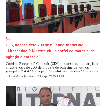
Știri
CEC, despre cele 200 de buletine-model ale
„Alternativei”: Nu este ok un astfel de material de
agitație electorală”
Comisia Electorală Centrală (CEC) s-a sesizat pe marginea
situației cu cele 200 de modele de buletine de vot, cu
ștampila „Votat” în dreptul Blocului „Alternativa”. După ce a
fost sesizat de Fisc, CEC a emis un aviz prin care a
Irina Miron Țîbuleac
-
24 sept. 2025
19:14
menționat că acest material, denumit generic de agitație
electorală sub