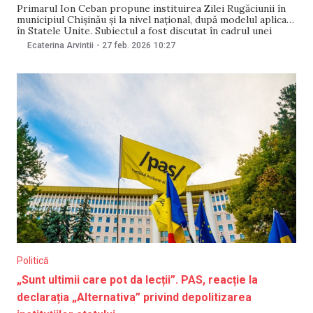
Primarul Ion Ceban propune instituirea Zilei Rugăciunii în
municipiul Chișinău și la nivel național, după modelul aplicat
în Statele Unite. Subiectul a fost discutat în cadrul unei
întâlniri cu reprezentanți ai unor organizații religioase
Ecaterina Arvintii
-
27 feb. 2026
10:27
americane aflați în vizită în Republica Moldova. În timpul
vizitei la Chișinău, aceștia au avut întrevederi
Politică
„Sunt ultimii care pot da lecții”. PAS, reacție la
declarația „Alternativa” privind depolitizarea