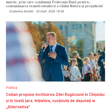
martie, prin care condamnă Federația Rusă pentru
contaminarea transfrontalieră a râului Nistru și prejudiciul
adus securității alimentării cu apă și sănătății publice din
Ecaterina Arvintii
-
20 mart. 2026
18:38
Republica Moldova. Documentul a fost votat de 63 de
deputați din PAS, „Democrația Acasă” și „Partidul Nostru”.
Politică
Ceban propune instituirea Zilei Rugăciunii în Chișinău
și în toată țara. Inițiativa, susținută de deputați ai
„Alternativa”