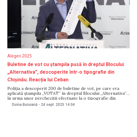
Alegeri 2025
Buletine de vot cu ștampila pusă în dreptul Blocului
„Alternativa”, descoperite într-o tipografie din
Chișinău. Reacția lui Ceban
Poliția a descoperit 200 de buletine de vot, pe care era
aplicată ștampila „VOTAT” în dreptul Blocului „Alternativa”,
în urma unor percheziții efectuate la o tipografie din
Capitală. Pe de altă parte, liderul Blocului „Alternativa”, Ion
Doina Buruiană
-
24 sept. 2025
14:04
Ceban, a declarat că aceste buletine „model” au fost
realizate pentru publicitate electorală și