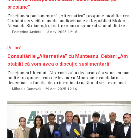
presiune”
Fracțiunea parlamentară „Alternativa” propune modificarea
Codului serviciilor media audiovizuale al Republicii Moldova.
Alexandr Stoianoglo, fost procuror general și unul dintre
liderii blocului, acuză Consiliul Audiovizualului (CA) de
Ecaterina Arvintii
-
13 nov. 2025
12:16
partizanat politic și decizii părtinitoare. Potrivit
deputatului, inițiativa legislativă propusă ar urma să asigure
depolitizarea instituției și crearea unui spațiu mediatic
Politică
„liber de
Consultările „Alternativa” cu Munteanu. Ceban: „Am
stabilit că vom avea o discuție suplimentară”
Fracțiunea blocului „Alternativa” a declarat că a venit cu mai
multe propuneri către Alexandru Munteanu, candidatul
desemnat la funcția de prim-ministru. Blocul și-a exprimat
speranța că „aceste recomandări se vor regăsi în
Mihaela Conovali
-
29 oct. 2025
12:16
programul de guvernare” și a precizat că va ține cont „de
aceste lucruri” atunci când va acorda votul