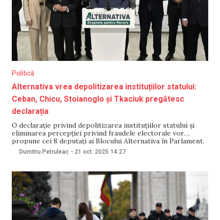
Politică
Alternativa vrea depolitizarea instituțiilor statului:
Ceban, Chicu, Stoianoglo și Tkaciuk pregătesc
declarația
O declarație privind depolitizarea instituțiilor statului și
eliminarea percepției privind fraudele electorale vor
propune cei 8 deputați ai Blocului Alternativa în Parlament.
Liderii blocului au susținut astăzi o conferință de presă în
Dumitru Petruleac
-
21 oct. 2025
14:27
care au tras concluziile scrutinului din 28 septembrie și au
prezentat principalele priorități ale mandatului lor. Potrivit
președintelui