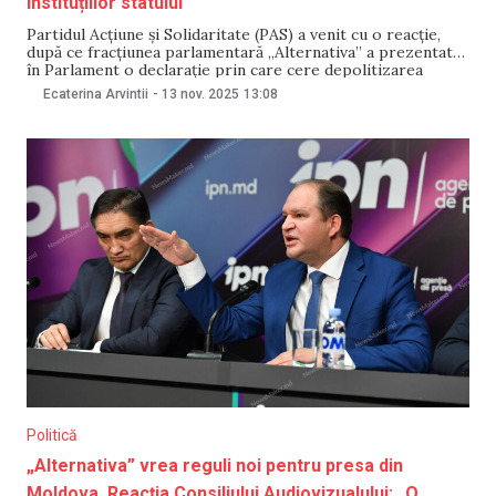
instituțiilor statului
Partidul Acțiune și Solidaritate (PAS) a venit cu o reacție,
după ce fracțiunea parlamentară „Alternativa” a prezentat
în Parlament o declarație prin care cere depolitizarea
principalelor instituții ale statului. Formațiunea respinge
Ecaterina Arvintii
-
13 nov. 2025
13:08
acuzațiile și spune că, în cei patru ani de guvernare, a
construit „instituții care au apărat suveranitatea și
democrația”
Politică
„Alternativa” vrea reguli noi pentru presa din
Moldova. Reacția Consiliului Audiovizualului: „O