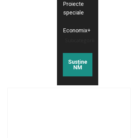
Proiecte
speciale
Economix+
Subcategorii
Susține
NM