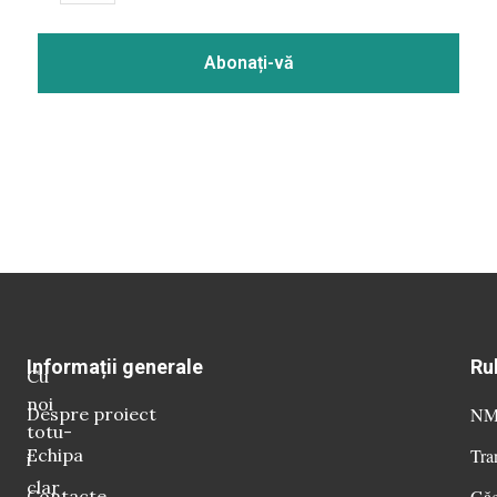
Informații generale
Ru
Cu
noi
Despre proiect
NM 
totu-
Echipa
Tra
i
clar
Contacte
Găg