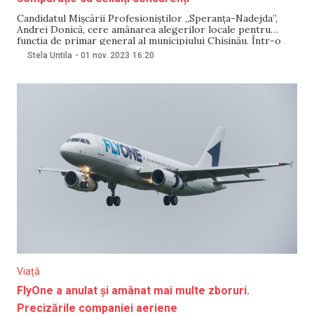
Candidatul Mișcării Profesioniștilor „Speranța-Nadejda”,
Andrei Donică, cere amânarea alegerilor locale pentru
funcția de primar general al municipiului Chișinău. Într-o
conferință desfășurată pe 1 noiembrie, cu patru zile înainte
Stela Untila
-
01 nov. 2023
16:20
de scrutin, acesta și-a argumentat solicitarea prin faptul că
a fost defavorizat din punct de vedere electoral, fiindu-i
puse intenționat o mulțime
Viață
FlyOne a anulat și amânat mai multe zboruri.
Precizările companiei aeriene