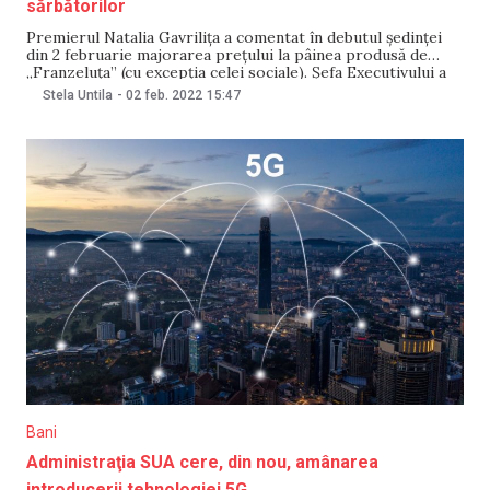
sărbătorilor
Premierul Natalia Gavrilița a comentat în debutul ședinței
din 2 februarie majorarea prețului la pâinea produsă de
„Franzeluța” (cu excepția celei sociale). Șefa Executivului a
argumentat că prețurile nu fuseseră ajustate din 2015 și a
Stela Untila
-
02 feb. 2022
15:47
remarcat că s-a reușit amânarea scumpirilor până la
încheierea sărbătorilor de iarnă. „Am luat toate
Bani
Administraţia SUA cere, din nou, amânarea
introducerii tehnologiei 5G