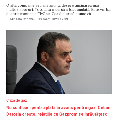
O altă companie aeriană anunță despre amânarea mai
multor zboruri. Totodată o cursă a fost anulată. Este vorba
despre compania FlyOne. Cea din urmă spune că
modificările din orar au fost luate urmare a unor defecțiuni
Mihaela Conovali
-
19 mart. 2023
12:39
tehnice. Pe 19 martie, FlyOne s-a adresat către pasageri.
Compania spune că „din cauza
Criza de gaz
Nu sunt bani pentru plata în avans pentru gaz. Ceban:
Datoria crește, relațiile cu Gazprom se înrăutățesc