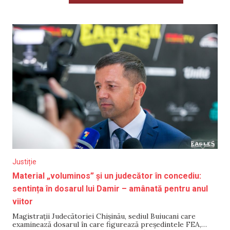
Justiție
Material „voluminos” și un judecător în concediu:
sentința în dosarul lui Damir – amânată pentru anul
viitor
Magistrații Judecătoriei Chișinău, sediul Buiucani care
examinează dosarul în care figurează președintele FEA,