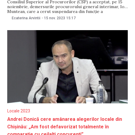
Consiliul Superior al Procurorilor (CSP) a acceptat, pe 15
noiembrie, demersurile procurorului general interimar, Ion
Muntean, care a cerut suspendarea din funcție a
procurorilor Vladimir Martea și Vadim Machidon. Totodată,
Ecaterina Arvintii
-
15 nov. 2023
15:17
plenul CSP a amânat examinarea demersului de suspendare
din funcție a Mirandolinei Sușițcaia, cercetată penal pentru
îmbogățire ilicită și abuz
Locale 2023
Andrei Donică cere amânarea alegerilor locale din
Chișinău: „Am fost defavorizat totalmente în
comparație cu ceilalți concurenți”