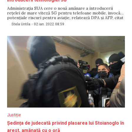
Administraţia SUA cere o nouă amânare a introducerii
reţelei de mare viteză 5G pentru telefoane mobile, invocând
potenţiale riscuri pentru aviaţie, relatează DPA şi AFP, citat
de Digi24. Secretarul Transporturilor, Pete Buttigieg, şi
Stela Untila
-
02 ian. 2022
08:59
şeful Administraţiei Aviatice Federale (FAA), Steve Dickson,
au solicitat operatorilor de telefonie mobilă AT&T şi
Verizon, principalele
Justiție
Ședința de judecată privind plasarea lui Stoianoglo în
arest, amânată cu o oră