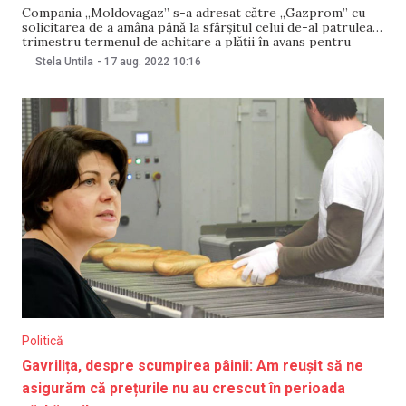
Compania „Moldovagaz” s-a adresat către „Gazprom” cu
solicitarea de a amâna până la sfârșitul celui de-al patrulea
trimestru termenul de achitare a plății în avans pentru
lunile august-septembrie. Precizarea a fost făcută de către
Stela Untila
-
17 aug. 2022
10:16
președintele consiliului de administrație Vadim Ceban, pe 17
august. Acesta a menționat că întârzierea plății provoacă
Politică
Gavrilița, despre scumpirea pâinii: Am reușit să ne
asigurăm că prețurile nu au crescut în perioada