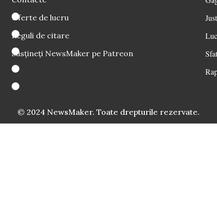
Oferte de lucru
Just
Reguli de citare
Luc
Susțineți NewsMaker pe Patreon
Sfat
Rap
© 2024 NewsMaker. Toate drepturile rezervate.