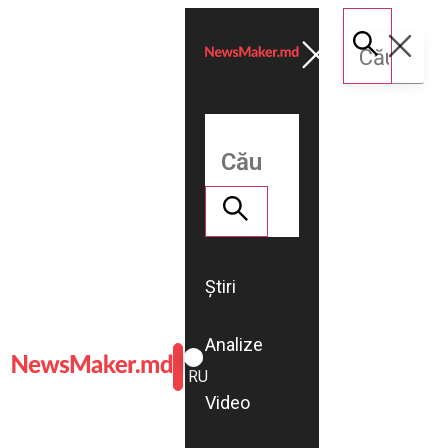
Știri
Analize
ROMÂNĂ
RU
Video