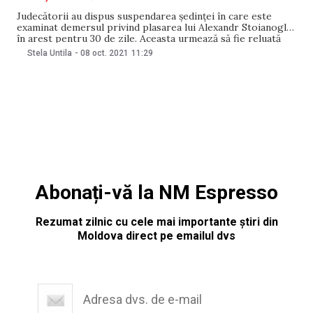
Judecătorii au dispus suspendarea ședinței în care este
examinat demersul privind plasarea lui Alexandr Stoianoglo
în arest pentru 30 de zile. Aceasta urmează să fie reluată
peste o oră. Avocatul lui Stoianoglo a solicitat strămutarea
Stela Untila
-
08 oct. 2021
11:29
ședinței la o altă judecătorie. Vasile Gafton, avocatului lui
Alexandr Stoianoglo, a solicitat ca cererea
Abonați-vă la NM Espresso
Rezumat zilnic cu cele mai importante știri din
Moldova direct pe emailul dvs