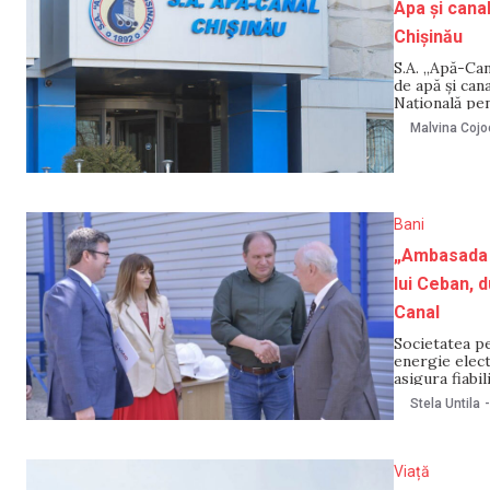
Apa și cana
Chișinău
S.A. „Apă-Can
de apă și can
Națională pe
Conform cerer
Malvina Cojo
lei/m3 la 19,0
Bani
„Ambasada S
lui Ceban, 
Canal
Societatea p
energie elect
asigura fiabi
național sau 
Stela Untila
-
fost realizat
Viață