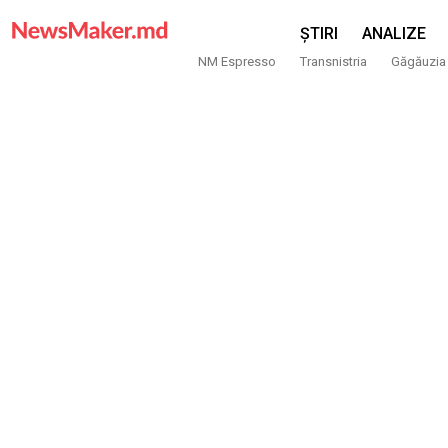
ȘTIRI
ANALIZE
NM Espresso
Transnistria
Găgăuzia