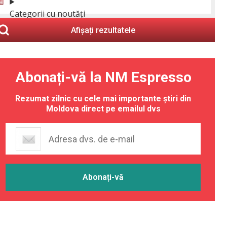
Categorii cu noutăți
Afișați rezultatele
Abonați-vă la NM Espresso
Rezumat zilnic cu cele mai importante știri din
Moldova direct pe emailul dvs