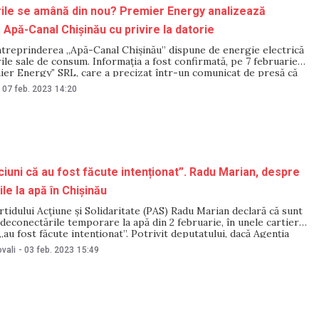
ile se amână din nou? Premier Energy analizează
Apă-Canal Chișinău cu privire la datorie
întreprinderea „Apă-Canal Chișinău” dispune de energie electrică
rile sale de consum. Informația a fost confirmată, pe 7 februarie,
ier Energyˮ SRL, care a precizat într-un comunicat de presă că
tă propunerea „Apă-Canal Chișinău” privind soluționarea
07 feb. 2023
14:20
oriei la plata energiei electrice consumate. ÎCS
ciuni că au fost făcute intenționat”. Radu Marian, despre
le la apă în Chișinău
tidului Acțiune și Solidaritate (PAS) Radu Marian declară că sunt
 deconectările temporare la apă din 2 februarie, în unele cartiere
 „au fost făcute intenționat”. Potrivit deputatului, dacă Agenția
tru Reglementare în Energetică (ANRE), în cadrul verificărilor,
vali
-
03 feb. 2023
15:49
ea-voință, consecințele vor fi pe măsură”.