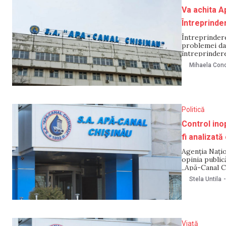
Va achita A
Întreprinder
Întreprinder
problemei dat
întreprindere
Chișinău au o
Mihaela Cono
acestei între
Politică
Control ino
fi analizată
Agenția Nați
opinia publică
,,Apă-Canal C
dimineața de 
Stela Untila
-
privind calita
Viață