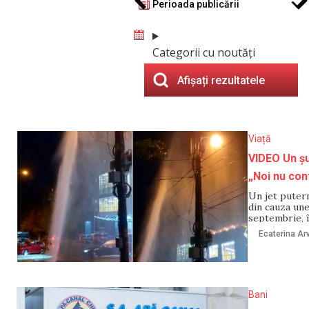
Perioada publicării
Categorii cu noutăți
Afișați rezultatele
Viață
VIDEO Un șu
„Noi nu cont
Un jet putern
din cauza unei
septembrie, în
potrivit unor
Ecaterina Arv
Bani