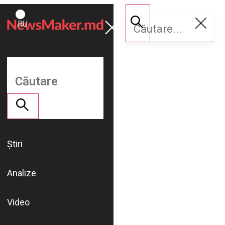
ROMÂNĂ
Susține
RU
NM
Știri
Analize
Video