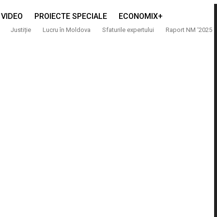
VIDEO
PROIECTE SPECIALE
ECONOMIX+
Justiție
Lucru în Moldova
Sfaturile expertului
Raport NM ‘2025