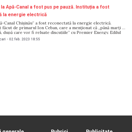
la Apă-Canal a fost pus pe pauză. Instituția a fost
 la energie electrică
pă-Canal Chișinău” a fost reconectată la energie electrică.
t făcut de primarul Ion Ceban, care a menționat că „până marți s-
ă, după care vor fi reluate discuțiile” cu Premier Energy. Edilul
preună cu colegii săi, după mai multe ședințe lungi, au identificat
cari
-
02 feb. 2023
18:55
i generale
Rubrici
Publicitate