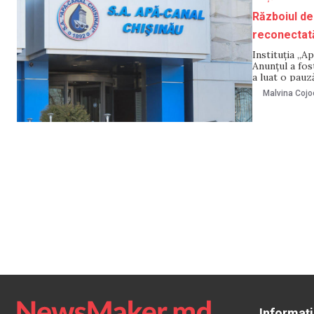
Războiul de 
reconectată
Instituția „A
Anunțul a fos
a luat o pauz
susține că îm
Malvina Cojo
Informați