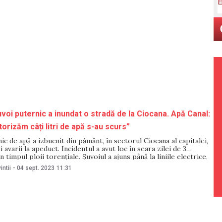
voi puternic a inundat o stradă de la Ciocana. Apă Canal:
orizăm câți litri de apă s-au scurs”
ic de apă a izbucnit din pământ, în sectorul Ciocana al capitalei,
 avarii la apeduct. Incidentul a avut loc în seara zilei de 3
 timpul ploii torențiale. Șuvoiul a ajuns până la liniile electrice,
 imagini video surprinse de un angajat al
intii
-
04 sept. 2023
11:31