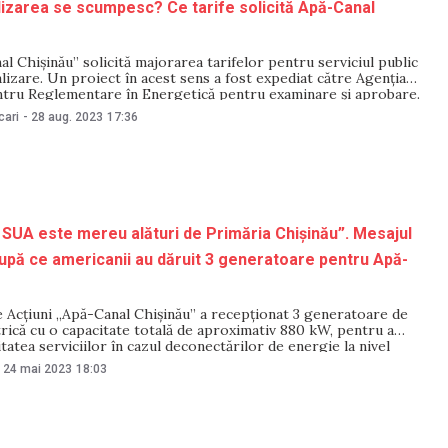
lizarea se scumpesc? Ce tarife solicită Apă-Canal
al Chișinău” solicită majorarea tarifelor pentru serviciul public
alizare. Un proiect în acest sens a fost expediat către Agenția
ntru Reglementare în Energetică pentru examinare și aprobare.
ii prezentate, tariful mediu ar urma să fie majorat de la 17,18
cari
-
28 aug. 2023
17:36
6 lei. Potrivit
UA este mereu alături de Primăria Chișinău”. Mesajul
după ce americanii au dăruit 3 generatoare pentru Apă-
e Acțiuni „Apă-Canal Chișinău” a recepționat 3 generatoare de
rică cu o capacitate totală de aproximativ 880 kW, pentru a
litatea serviciilor în cazul deconectărilor de energie la nivel
a situațiilor de urgență. Donația în valoare de 157 mii dolari SUA a
24 mai 2023
18:03
ă de