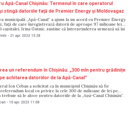
u Apă-Canal Chișinău: Termenul în care operatorul
își stingă datoriile față de Premier Energy și Moldovagaz
ea municipală „Apă-Canal” a ajuns la un acord cu Premier Energy
, față de care înregistrează datorii de aproape 97 milioane lei.
 capitalei, Irina Gutnic, susține că întreprinderea urmează să își
ile față de furnizorii de energie electrică și gaze naturale până la
intii
-
21 apr. 2023
15:28
lui curent. „Operatorul
rea un referendum în Chișinău: „300 mln pentru grădinițe
 pe achitarea datoriilor de la Apă-Canal”
ral Ion Ceban a solicitat ca în municipiul Chișinău să fie
referendum local cu privire la cele 300 de milioane de lei pe
 trebuie să le aloce pentru datoriile de la „Apă-Canal Chișinău”.
e că oamenii trebuie să decidă cum vor fi cheltuiți acești
cari
-
10 apr. 2023
11:08