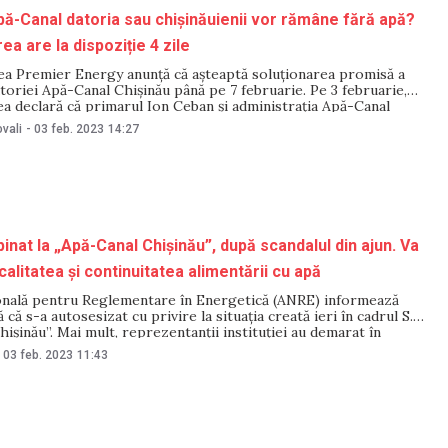
pă-Canal datoria sau chișinăuienii vor rămâne fără apă?
ea are la dispoziție 4 zile
ea Premier Energy anunță că așteaptă soluționarea promisă a
oriei Apă-Canal Chișinău până pe 7 februarie. Pe 3 februarie,
a declară că primarul Ion Ceban și administrația Apă-Canal
ferit asigurări că vor identifica soluții „pentru stingerea datoriei
vali
-
03 feb. 2023
14:27
prinderi”. Astfel, întreprinderea spune că cele două locuri de
pinat la „Apă-Canal Chișinău”, după scandalul din ajun. Va
 calitatea și continuitatea alimentării cu apă
onală pentru Reglementare în Energetică (ANRE) informează
 că s-a autosesizat cu privire la situația creată ieri în cadrul S.A.
hișinău”. Mai mult, reprezentanții instituției au demarat în
3 februarie un control inopinat, pentru a elucida aspectele
03 feb. 2023
11:43
tea și continuitatea funcționării serviciului public de