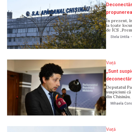
Deconectăr
propunerea 
În prezent, 
la toate locu
de ÎCS „Prem
este analiza
Stela Untila
-
problemei dat
Viață
„Sunt suspi
deconectări
Deputatul Par
suspiciuni că
din Chișinău,
Națională pen
Mihaela Cono
„va depista r
Viață