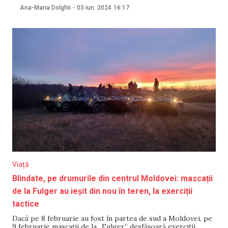
că fostele republici sovietice sunt „parte a patriei”, iar cei
Ana-Maria Dolghii
-
03 iun. 2024
16:17
care „jignesc” rușii sunt amenințați cu sosirea blindatelor,
relatează Agenstvo. Oleg Gazmanov și-a
Viață
Blindate, pe drumurile din centrul Moldovei: mascații
de la Fulger au ieșit din nou în teren, la exerciții
tactice
Dacă pe 8 februarie au fost în partea de sud a Moldovei, pe
9 februarie mascații de la „Fulger” desfășoară exerciții