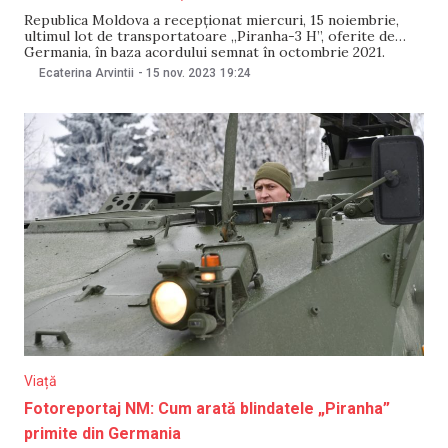
Republica Moldova a recepționat miercuri, 15 noiembrie,
ultimul lot de transportatoare „Piranha-3 H”, oferite de
Germania, în baza acordului semnat în octombrie 2021.
Ministrul Apărării, Anatoliei Nosatîi, susține că blindatele îi
Ecaterina Arvintii
-
15 nov. 2023
19:24
va permite Moldovei să își consolideze capacitățile de
apărare. „Asistența partenerilor noștri vine în contextul
consolidării capacităților de apărare
Viață
Fotoreportaj NM: Cum arată blindatele „Piranha”
primite din Germania