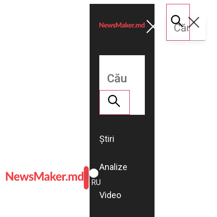
Știri
Analize
ROMÂNĂ
RU
Video