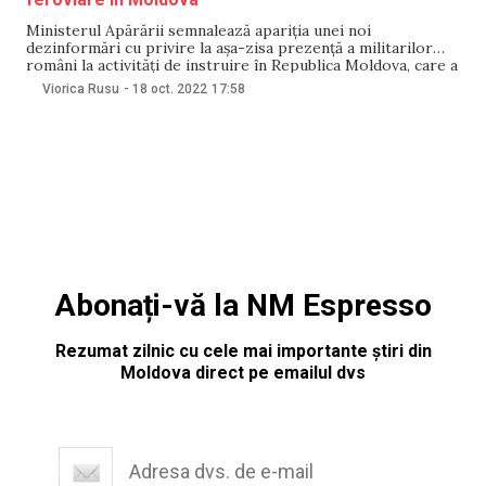
Ministerul Apărării semnalează apariția unei noi
dezinformări cu privire la așa-zisa prezență a militarilor
români la activități de instruire în Republica Moldova, care a
apărut pe canalele de Telegram afiliate propagandei
Viorica Rusu
-
18 oct. 2022
17:58
rusești. Potrivit Ministerului Apărării, unul dintre
materialele video incluse în aceste postări prezintă o
coloană de autovehicule militare ale
Abonați-vă la NM Espresso
Rezumat zilnic cu cele mai importante știri din
Moldova direct pe emailul dvs