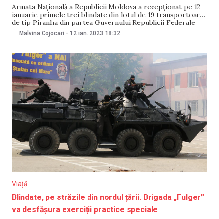
Armata Națională a Republicii Moldova a recepționat pe 12
ianuarie primele trei blindate din lotul de 19 transportoare
de tip Piranha din partea Guvernului Republicii Federale
Germania. Imagini cu blindatele au fost surprinse de
Malvina Cojocari
-
12 ian. 2023
18:32
fotograful NM, Andrei Mardari.
Viață
Blindate, pe străzile din nordul țării. Brigada „Fulger”
va desfășura exerciții practice speciale