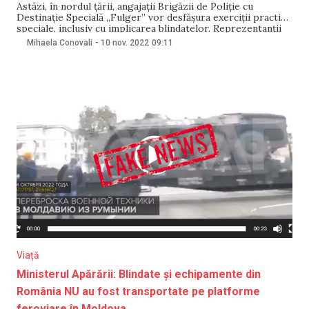
Astăzi, în nordul țării, angajații Brigăzii de Poliție cu
Destinație Specială „Fulger” vor desfășura exerciții practice
speciale, inclusiv cu implicarea blindatelor. Reprezentanții
Poliției Republicii Moldova menționează că astfel de
Mihaela Conovali
-
10 nov. 2022
09:11
procese de instruire sunt organizate periodic și fac parte
din planul de acțiuni al instituției cu statut special. „Vă
îndemnăm să
Viață
Ministerul Apărării: Blindate și echipamente din
România NU au fost transportate pe platforme
feroviare în Moldova