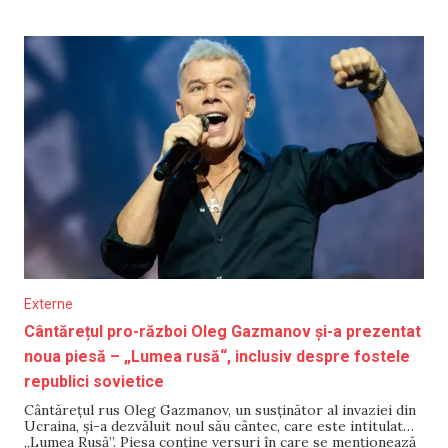
exercițiile sunt destinate „strict pentru perfecționarea
abilităților profesionale ale
Externe
Cântărețul pro-război Oleg Gazmanov și-a prezentat
noua piesă – „Lumea rusă“, inclusiv despre fostele
republici sovietice
Cântărețul rus Oleg Gazmanov, un susținător al invaziei din
Ucraina, și-a dezvăluit noul său cântec, care este intitulat
„Lumea Rusă”. Piesa conține versuri în care se menționează