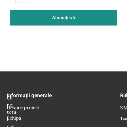
Informații generale
Ru
Cu
noi
Despre proiect
NM 
totu-
Echipa
Tra
i
clar