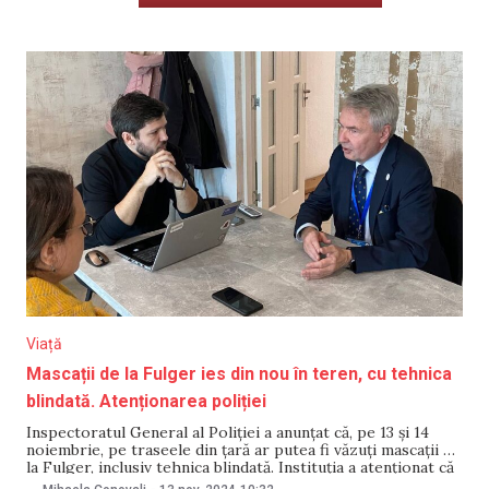
Viață
Mascații de la Fulger ies din nou în teren, cu tehnica
blindată. Atenționarea poliției
Inspectoratul General al Poliției a anunțat că, pe 13 și 14
noiembrie, pe traseele din țară ar putea fi văzuți mascații de
la Fulger, inclusiv tehnica blindată. Instituția a atenționat că
acțiunile fac parte din planul de pregătire al instituției și au