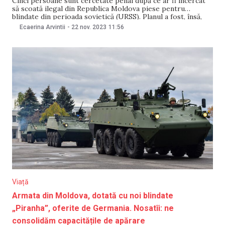
Cinci persoane sunt cercetate penal după ce ar fi încercat
să scoată ilegal din Republica Moldova piese pentru
blindate din perioada sovietică (URSS). Planul a fost, însă,
zădărnicit, la vamă, anunță Procuratura pentru Combaterea
Ecaerina Arvintii
-
22 nov. 2023
11:56
Criminalității Organizate și Cauze Speciale (PCCOCS).
Potrivit sursei citate, piesele ar fi fost depistate în bagajele
Viață
Armata din Moldova, dotată cu noi blindate
„Piranha”, oferite de Germania. Nosatîi: ne
consolidăm capacitățile de apărare