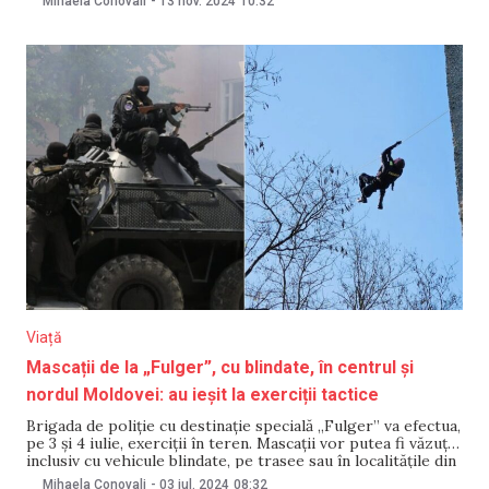
Mihaela Conovali
-
13 nov. 2024
10:32
scopul de a întări capacitățile profesionale ale mascaților.
Viață
Mascații de la „Fulger”, cu blindate, în centrul și
nordul Moldovei: au ieșit la exerciții tactice
Brigada de poliţie cu destinaţie specială „Fulger” va efectua,
pe 3 și 4 iulie, exerciții în teren. Mascații vor putea fi văzuți,
inclusiv cu vehicule blindate, pe trasee sau în localitățile din
centrul și nordul țării. Oamenii legii au atenționat că
Mihaela Conovali
-
03 iul. 2024
08:32