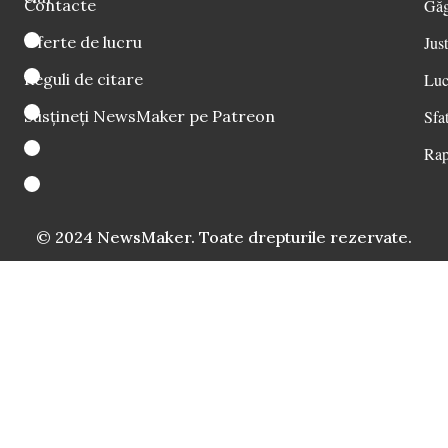
Contacte
Găg
Oferte de lucru
Just
Reguli de citare
Luc
Susțineți NewsMaker pe Patreon
Sfat
Rap
© 2024 NewsMaker. Toate drepturile rezervate.