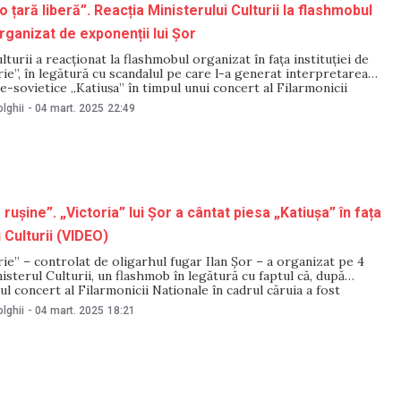
o țară liberă”. Reacția Ministerului Culturii la flashmobul
rganizat de exponenții lui Șor
lturii a reacționat la flashmobul organizat în fața instituției de
rie”, în legătură cu scandalul pe care l-a generat interpretarea
re-sovietice „Katiușa” în timpul unui concert al Filarmonicii
ntr-un comentariu pentru NM, ministerul a declarat că respectă
lghii
-
04 mart. 2025
22:49
 exprimare și dreptul la protest a cetățenilor.
rușine”. „Victoria” lui Șor a cântat piesa „Katiușa” în fața
 Culturii (VIDEO)
rie” – controlat de oligarhul fugar Ilan Șor – a organizat pe 4
nisterul Culturii, un flashmob în legătură cu faptul că, după
l concert al Filarmonicii Naționale în cadrul căruia a fost
 militar-sovietică „Katiușa”, artiștii care au interpretat-o și-au
lghii
-
04 mart. 2025
18:21
Participanții au interpretat