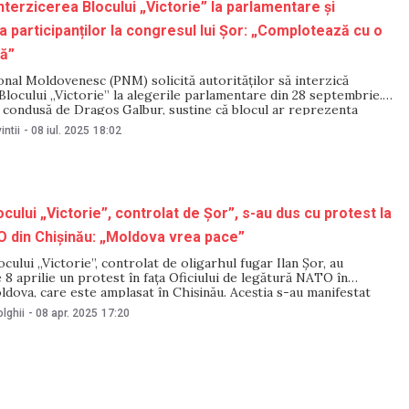
terzicerea Blocului „Victorie” la parlamentare și
a participanților la congresul lui Șor: „Complotează cu o
lă”
onal Moldovenesc (PNM) solicită autorităților să interzică
Blocului „Victorie” la alegerile parlamentare din 28 septembrie.
 condusă de Dragoș Galbur, susține că blocul ar reprezenta
derației Ruse și cere investigarea tuturor politicienilor și
intii
-
08 iul. 2025
18:02
re au participat la congresul de la Moscova, organizat de
ar Ilan
locului „Victorie”, controlat de Șor”, s-au dus cu protest la
O din Chișinău: „Moldova vrea pace”
locului „Victorie”, controlat de oligarhul fugar Ilan Șor, au
 8 aprilie un protest în fața Oficiului de legătură NATO în
dova, care este amplasat în Chișinău. Aceștia s-au manifestat
tarizării țării noastre. Câteva zeci de activiști ai Blocului
lghii
-
08 apr. 2025
17:20
participat la acțiune a