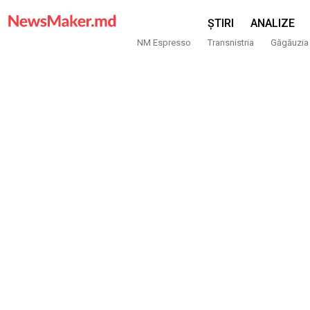
ȘTIRI
ANALIZE
NM Espresso
Transnistria
Găgăuzia