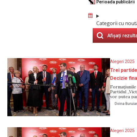
Perioada publicării
Categorii cu nout
Afișați rezult
Alegeri 2025
Trei partide
Decizie fin
Formațiunile 
Partidul „Vict
vor putea par
Supremă de Ju
Doina Buruia
împotriva dec
Alegeri 2025