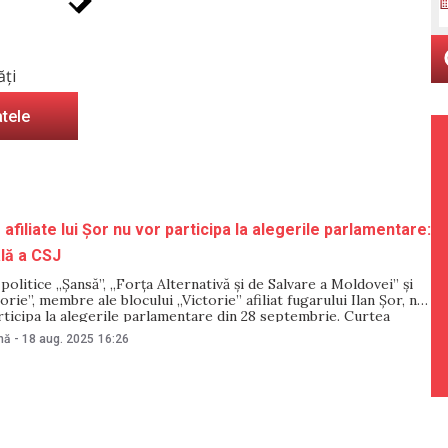
ăți
atele
 afiliate lui Șor nu vor participa la alegerile parlamentare:
ală a CSJ
politice „Șansă”, „Forța Alternativă și de Salvare a Moldovei” și
orie”, membre ale blocului „Victorie” afiliat fugarului Ilan Șor, nu
ticipa la alegerile parlamentare din 28 septembrie. Curtea
stiție a respins, pe 16 august, recursul depus de aceste partide
nă
-
18 aug. 2025
16:26
iziei Comisiei Electorale Centrale,