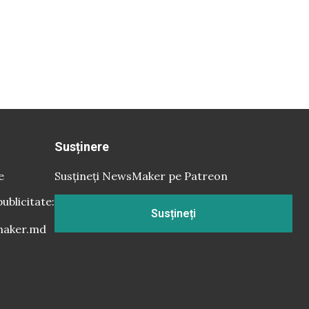
Susținere
e
Susțineți NewsMaker pe Patreon
publicitate:
Susțineți
aker.md