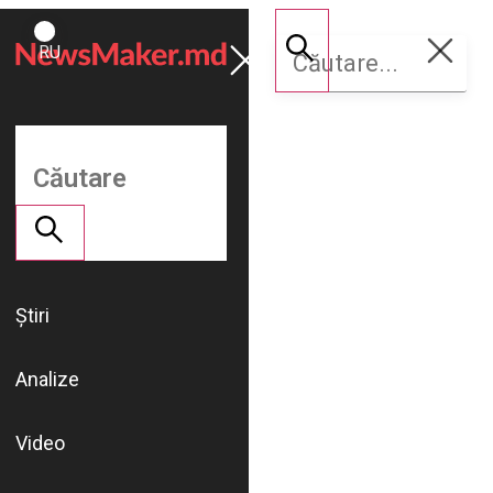
ROMÂNĂ
Susține
RU
NM
Știri
Analize
Video