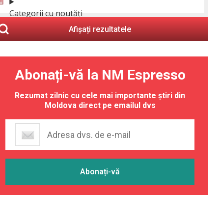
Categorii cu noutăți
Afișați rezultatele
Abonați-vă la NM Espresso
Rezumat zilnic cu cele mai importante știri din
Moldova direct pe emailul dvs