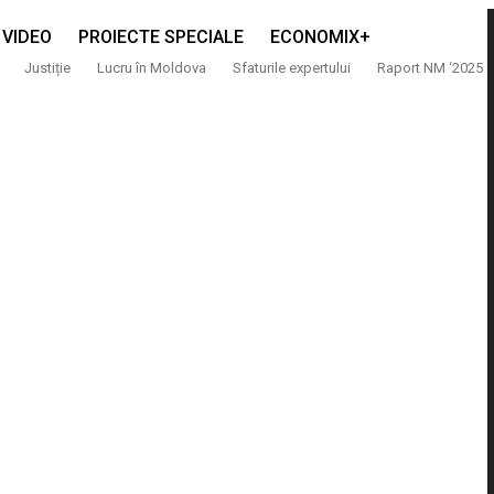
VIDEO
PROIECTE SPECIALE
ECONOMIX+
Justiție
Lucru în Moldova
Sfaturile expertului
Raport NM ‘2025