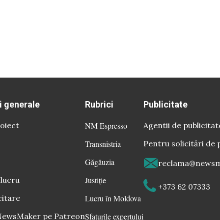
i generale
Rubrici
Publicitate
oiect
NM Espresso
Agentii de publicitat
Transnistria
Pentru solicitări de 
Găgăuzia
reclama@newsm
 lucru
Justiție
+373 62 07333
citare
Lucru în Moldova
 NewsMaker pe Patreon
Sfaturile expertului