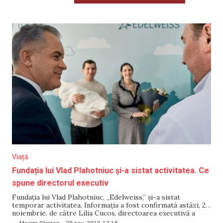
Viață
Fundația lui Vlad Plahotniuc și-a sistat activitatea. Ce
spune directorul executiv
Fundația lui Vlad Plahotniuc, „Edelweiss,” și-a sistat
temporar activitatea. Informația a fost confirmată astăzi, 28
noiembrie, de către Lilia Cucoș, directoarea executivă a
fundației, scrie Ziarul de Gardă. „Suntem într-o perioadă de