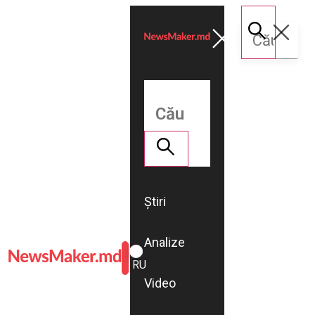
Știri
Analize
ROMÂNĂ
RU
Video