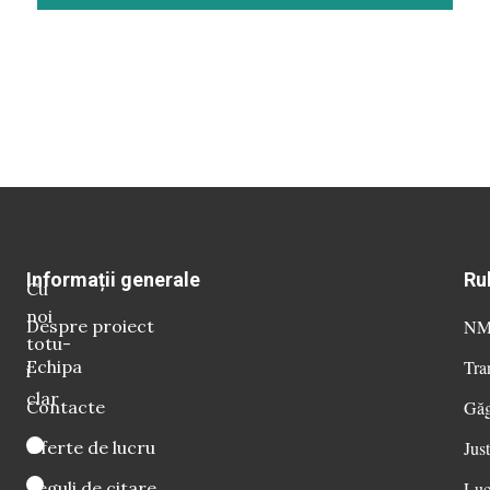
Informații generale
Ru
Cu
noi
Despre proiect
NM 
totu-
Echipa
Tra
i
clar
Contacte
Găg
Oferte de lucru
Just
Reguli de citare
Luc