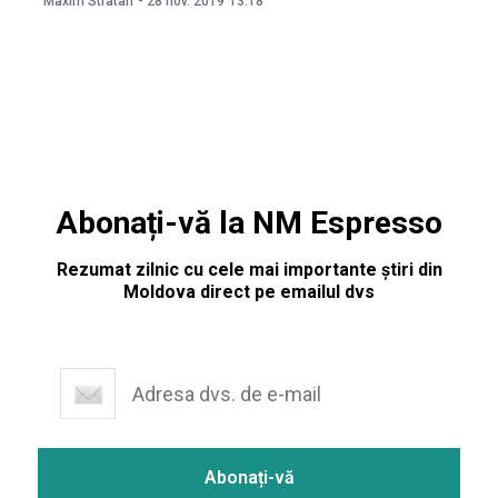
Maxim Stratan
-
28 nov. 2019
13:18
restructurare și pentru o perioadă a fost sistată activitatea.
Eu nu pot să intru în subtilități și nu
Abonați-vă la NM Espresso
Rezumat zilnic cu cele mai importante știri din
Moldova direct pe emailul dvs