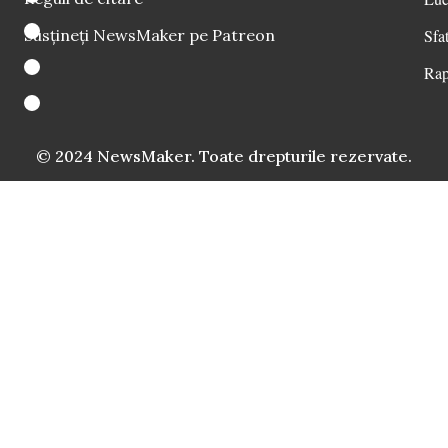
Susțineți NewsMaker pe Patreon
Sfat
Rap
© 2024 NewsMaker. Toate drepturile rezervate.