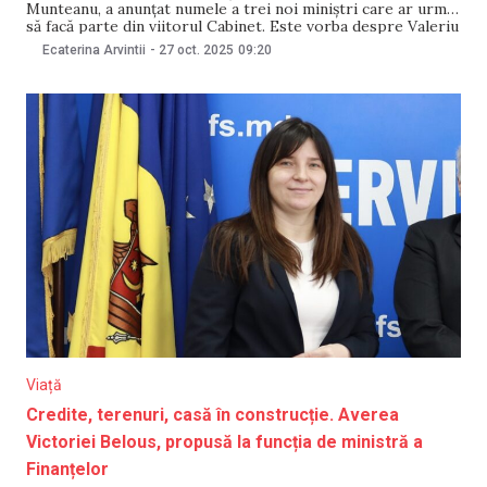
Munteanu, a anunțat numele a trei noi miniștri care ar urma
să facă parte din viitorul Cabinet. Este vorba despre Valeriu
Chiveri, Eugen Osmochescu și Andrian Gavriliță, propuși
Ecaterina Arvintii
-
27 oct. 2025
09:20
pentru portofoliile Reintegrării, Economiei și Finanțelor.
„Completăm echipa guvernamentală cu profesioniști
dedicați, cu o vastă
Viață
Credite, terenuri, casă în construcție. Averea
Victoriei Belous, propusă la funcția de ministră a
Finanțelor