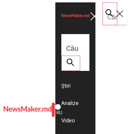
Știri
Analize
ROMÂNĂ
RU
Video