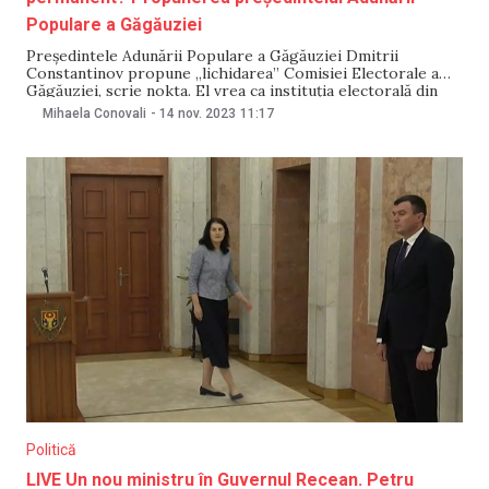
Populare a Găgăuziei
Președintele Adunării Populare a Găgăuziei Dmitrii
Constantinov propune „lichidarea” Comisiei Electorale a
Găgăuziei, scrie nokta. El vrea ca instituția electorală din
Găgăuzia să nu activeze în mod permanent așa cum e în
Mihaela Conovali
-
14 nov. 2023
11:17
prezent, ci doar în timpul campaniei electorale. Actualii și
foștii membri a Comisiei s-au arătat indignați de
propunerea
Politică
LIVE Un nou ministru în Guvernul Recean. Petru