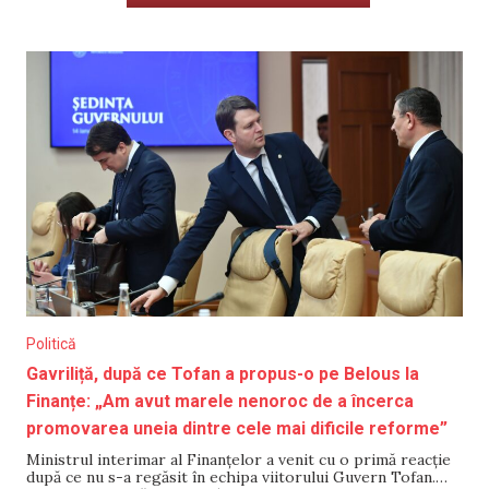
Politică
Gavriliță, după ce Tofan a propus-o pe Belous la
Finanțe: „Am avut marele nenoroc de a încerca
promovarea uneia dintre cele mai dificile reforme”
Ministrul interimar al Finanțelor a venit cu o primă reacție
după ce nu s-a regăsit în echipa viitorului Guvern Tofan.