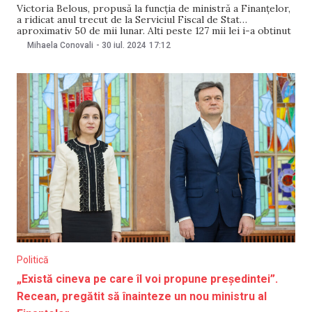
Victoria Belous, propusă la funcția de ministră a Finanțelor,
a ridicat anul trecut de la Serviciul Fiscal de Stat
aproximativ 50 de mii lunar. Alți peste 127 mii lei i-a obținut
de la o publicație periodică. Împreună cu soțul ei are patru
Mihaela Conovali
-
30 iul. 2024
17:12
credite și patru terenuri, ultimele – cu o
Politică
„Există cineva pe care îl voi propune președintei”.
Recean, pregătit să înainteze un nou ministru al