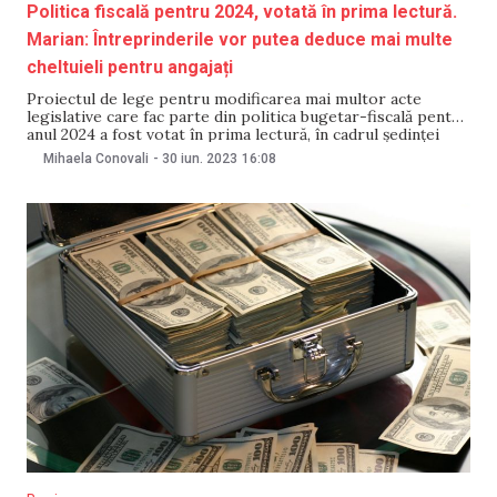
Politica fiscală pentru 2024, votată în prima lectură.
Marian: Întreprinderile vor putea deduce mai multe
cheltuieli pentru angajați
Proiectul de lege pentru modificarea mai multor acte
legislative care fac parte din politica bugetar-fiscală pentru
anul 2024 a fost votat în prima lectură, în cadrul ședinței
plenare din 30 iunie. Președintele Comisiei economie, buget
Mihaela Conovali
-
30 iun. 2023
16:08
și finanțe Radu Marian a declarat că „este pentru prima dată
după foarte mulți ani