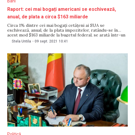
Bani
Raport: cei mai bogați americani se eschivează,
anual, de plata a circa $163 miliarde
Circa 1% dintre cei mai bogați cetățeni ai SUA se
eschivează, anual, de la plata impozitelor, ratându-se în
acest mod $163 miliarde la bugetul federal, se arată într-un
raport al Ministerului american de Finanțe. Potrivit
Stela Untila
-
09 sept. 2021
10:41
oficialilor de la Washington, pe parcursul următoarelor
decenii, bugetul american ar putea fi prejudiciat în
Politică