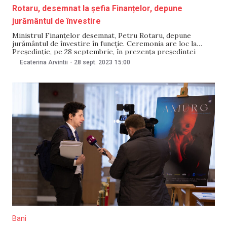
Rotaru, desemnat la șefia Finanțelor, depune
jurământul de învestire
Ministrul Finanțelor desemnat, Petru Rotaru, depune
jurământul de învestire în funcție. Ceremonia are loc la
Președinție, pe 28 septembrie, în prezența președintei
Republicii Moldova, Maia Sandu. Urmăriți evenimentul în
Ecaterina Arvintii
-
28 sept. 2023
15:00
direct pe NM. Amintim că premierul Dorin Recean l-a
propus miercuri, 27 septembrie, pe Petru Rotaru în funcția
de ministru al
Bani