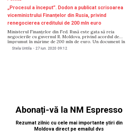
„Procesul a început”. Dodon a publicat scrisoarea
viceministrului Finanțelor din Rusia, privind
renegocierea creditului de 200 mln euro
Ministerul Finanțelor din Fed. Rusă este gata să reia
negocierile cu guvernul R. Moldova, privind acordul de
împrumut în mărime de 200 mln de euro. Un document în
acest sens a fost publicat în dimineața de 27 iunie de către
Stela Untila
-
27 iun. 2020
09:12
președintele Igor Dodon, pe pagina sa de Facebook.
Documentul este
Abonați-vă la NM Espresso
Rezumat zilnic cu cele mai importante știri din
Moldova direct pe emailul dvs