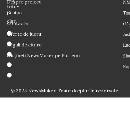
Despre proiect
NM 
totu-
Echipa
Tra
i
clar
Contacte
Găg
Oferte de lucru
Just
Reguli de citare
Luc
Susțineți NewsMaker pe Patreon
Sfat
Rap
© 2024 NewsMaker. Toate drepturile rezervate.