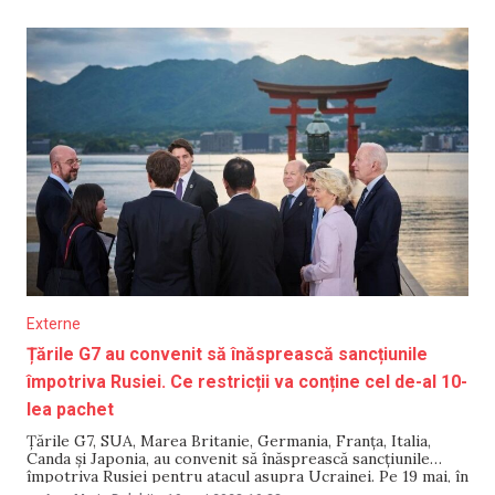
NATO de la Vilnius. Astfel, țările
Externe
Țările G7 au convenit să înăsprească sancțiunile
împotriva Rusiei. Ce restricții va conține cel de-al 10-
lea pachet
Țările G7, SUA, Marea Britanie, Germania, Franța, Italia,
Canda și Japonia, au convenit să înăsprească sancțiunile
împotriva Rusiei pentru atacul asupra Ucrainei. Pe 19 mai, în
cadrul Summit-ului G7 de la Hiroshima, statele-membre au