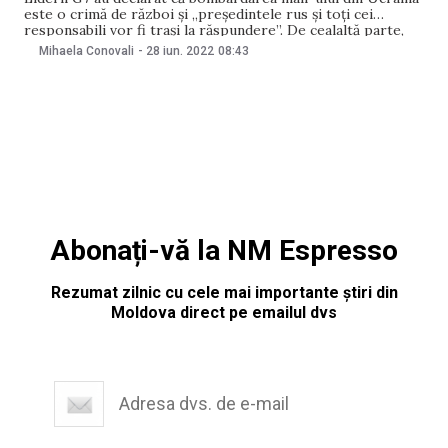
este o crimă de război și „președintele rus și toți cei
responsabili vor fi trași la răspundere”. De cealaltă parte,
autoritățile ucrainene precizează că numărul morților în
Mihaela Conovali
-
28 iun. 2022
08:43
urma atacului a ajuns deja la 18. O declarație cu privire la
numărul victimelor
Abonați-vă la NM Espresso
Rezumat zilnic cu cele mai importante știri din
Moldova direct pe emailul dvs