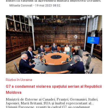
Rusiei ca răspuns la agresiunea militară împotriva Ucrainei,
scrie BBC. La eveniment, potrivit Reuters, va ajunge și
Mihaela Conovali
-
19 mai 2023
08:02
președintele ucrainean. Cu privire la sancțiuni, se așteaptă
că acestea vor fi îndreptate împotriva
Război în Ucraina
G7 a condamnat violarea spațiului aerian al Republicii
Moldova
Miniștrii de Externe ai Canadei, Franței, Germaniei, Italiei,
Japoniei, Marii Britanii, SUA și înaltul reprezentant al
Uniunii Europene, reuniți în cadrul G7, au condamnat