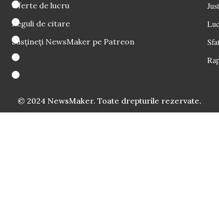
Oferte de lucru
Just
Reguli de citare
Luc
Susțineți NewsMaker pe Patreon
Sfat
Rap
© 2024 NewsMaker. Toate drepturile rezervate.