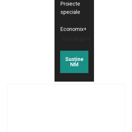
Proiecte
speciale
Economix+
Subcategorii
Susține
NM