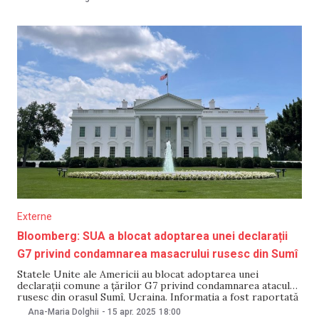
format, nu ar fi început invazia pe scară largă asupra
Ucrainei,
Externe
Bloomberg: SUA a blocat adoptarea unei declarații
G7 privind condamnarea masacrului rusesc din Sumî
Statele Unite ale Americii au blocat adoptarea unei
declarații comune a țărilor G7 privind condamnarea atacului
rusesc din orașul Sumî, Ucraina. Informația a fost raportată
pe 15 aprilie de publicația americană Bloomberg, care face
Ana-Maria Dolghii
-
15 apr. 2025
18:00