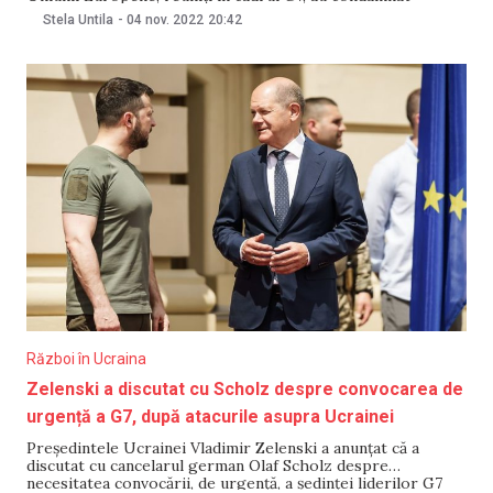
agresiunea Rusiei în Ucraina. În declarația publicată pe 4
Stela Untila
-
04 nov. 2022
20:42
noiembrie, oficialii străini se referă și la violarea spațiului
aerian al Republicii Moldova. Oficialii G7 au reiterat
Război în Ucraina
Zelenski a discutat cu Scholz despre convocarea de
urgență a G7, după atacurile asupra Ucrainei
Președintele Ucrainei Vladimir Zelenski a anunțat că a
discutat cu cancelarul german Olaf Scholz despre
necesitatea convocării, de urgență, a ședinței liderilor G7