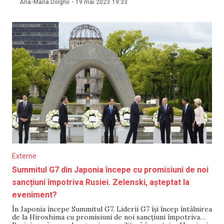
Ana-Maria Dolghii
-
19 mai 2023
19:33
adoptat o declarație pentru a crește presiunea asupra
Kremlinului, dar care, totuși, nu include cele mai
Externe
Summitul G7 din Japonia începe cu promisiuni de noi
sancțiuni împotriva Rusiei. Zelenski, așteptat la
eveniment?
În Japonia începe Summitul G7. Liderii G7 își încep întâlnirea
de la Hiroshima cu promisiuni de noi sancțiuni împotriva