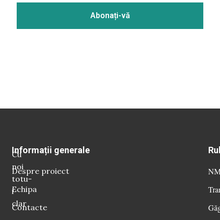
Informații generale
Ru
Cu
noi
Despre proiect
NM 
totu-
Echipa
Tra
i
clar
Contacte
Găg