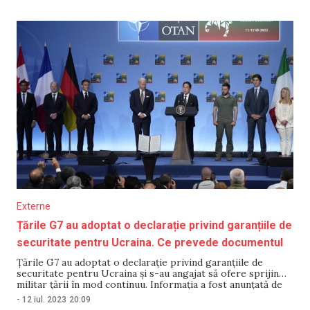
trimitere la surse familiarizate cu corespondența
diplomatică. Potrivit interlocutorilor Bloomberg, SUA a
refuzat să susțină o
Externe
Țările G7 au adoptat o declarație privind garanțiile de
securitate pentru Ucraina. Ce prevede documentul
Țările G7 au adoptat o declarație privind garanțiile de
securitate pentru Ucraina și s-au angajat să ofere sprijin
militar țării în mod continuu. Informația a fost anunțată de
prim-ministrul japonez Fumio Kishida în timpul unui
-
12 iul. 2023
20:09
briefing de presă, care s-a desfășurat în marja summitului