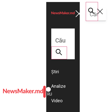
Știri
Analize
ROMÂNĂ
RU
Video