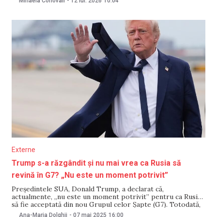
Mihaela Conovali
-
12 iul. 2026
10:04
inclusiv, evoluțiile politice curente. Întrevederea a avut loc
pe 11 iulie, la Președinție. Potrivit instituției prezidențiale,
părțile au discutat
Externe
Trump s-a răzgândit și nu mai vrea ca Rusia să
revină în G7? „Nu este un moment potrivit”
Președintele SUA, Donald Trump, a declarat că,
actualmente, „nu este un moment potrivit” pentru ca Rusia
să fie acceptată din nou Grupul celor Șapte (G7). Totodată,
el consideră că dacă statul rus nu ar fi fost exclus din acest
Ana-Maria Dolghii
-
07 mai 2025
16:00