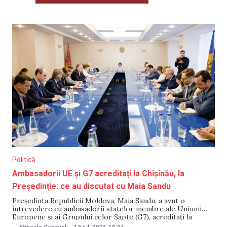
Politică
Ambasadorii UE și G7 acreditați la Chișinău, la
Președinție: ce au discutat cu Maia Sandu
Președinta Republicii Moldova, Maia Sandu, a avut o
întrevedere cu ambasadorii statelor membre ale Uniunii
Europene și ai Grupului celor Șapte (G7), acreditați la
Chișinău. Potrivit instituției prezidențiale, discuțiile au vizat,