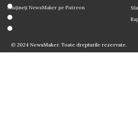
Susțineți NewsMaker pe Patreon
Sfat
Rap
© 2024 NewsMaker. Toate drepturile rezervate.