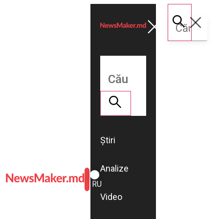
Știri
Analize
ROMÂNĂ
RU
Video