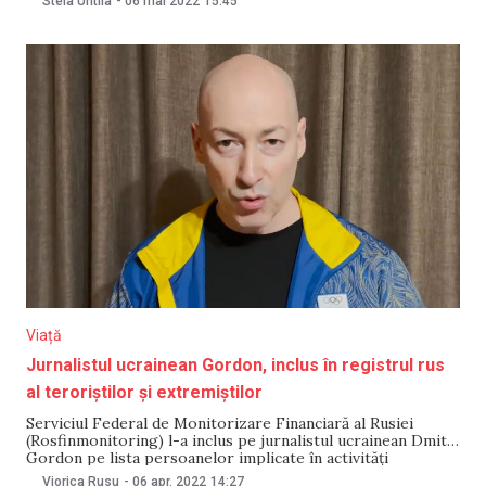
Stela Untila
-
06 mai 2022
15:45
Expertizei. Intervențiile moderatorului în context au lipsit.
Jurnal TV consideră că nu a încălcat legislația în acest caz.
Viață
Jurnalistul ucrainean Gordon, inclus în registrul rus
al teroriștilor și extremiștilor
Serviciul Federal de Monitorizare Financiară al Rusiei
(Rosfinmonitoring) l-a inclus pe jurnalistul ucrainean Dmitri
Gordon pe lista persoanelor implicate în activități
extremiste sau terorism. Acesta a fost inclus în registrul
Viorica Rusu
-
06 apr. 2022
14:27