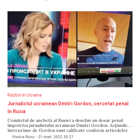
serviciului pe 6 aprilie. În plus, Rosfinmonitoring l-a
adăugat pe listă pe jurnalistul ucrainean Fakhrudin
Sharafmal. Conform legii, băncile îngheață
Război în Ucraina
Jurnalistul ucrainean Dmitri Gordon, cercetat penal
în Rusia
Comitetul de anchetă al Rusiei a deschis un dosar penal
împotriva jurnalistului ucrainean Dmitri Gordon. Acțiunile
întreprinse de Gordon sunt calificate conform articolelor
din Codul penal. „În acțiunile sale, există elemente de
Viorica Rusu
-
21 mart. 2022
20:27