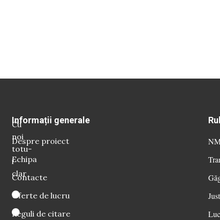
Informații generale
Ru
Cu
noi
Despre proiect
NM 
totu-
Echipa
Tra
i
clar
Contacte
Găg
Oferte de lucru
Just
Reguli de citare
Luc