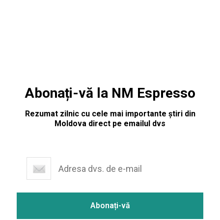
infracțiuni conform Codului penal al Federației Ruse
(apeluri publice de a declanșa un război agresiv; acțiuni care
incită
Abonați-vă la NM Espresso
Rezumat zilnic cu cele mai importante știri din
Moldova direct pe emailul dvs