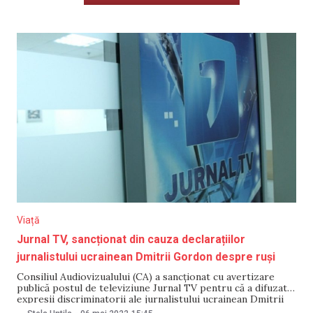
Viață
Jurnal TV, sancționat din cauza declarațiilor
jurnalistului ucrainean Dmitrii Gordon despre ruși
Consiliul Audiovizualului (CA) a sancționat cu avertizare
publică postul de televiziune Jurnal TV pentru că a difuzat
expresii discriminatorii ale jurnalistului ucrainean Dmitrii
Gordon la adresa poporului rus în cadrul emisiunii Ora