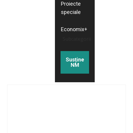
Proiecte
speciale
Economix+
Subcategorii
Susține
NM