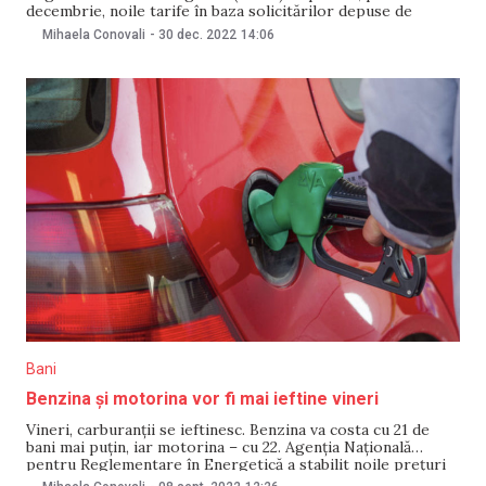
decembrie, noile tarife în baza solicitărilor depuse de
Premier Energy și FEE Nord. Astfel, Premier Energy a
Mihaela Conovali
-
30 dec. 2022
14:06
solicitat micșorarea tarifului cu 0,82 lei/kWh, acesta să fie
4,62 lei/kWh. ANRE a decis stabilirea unui alt preț
Bani
Benzina și motorina vor fi mai ieftine vineri
Vineri, carburanții se ieftinesc. Benzina va costa cu 21 de
bani mai puțin, iar motorina – cu 22. Agenția Națională
pentru Reglementare în Energetică a stabilit noile prețuri
pentru ziua de 9 septembrie. Șoferii vor scoate din