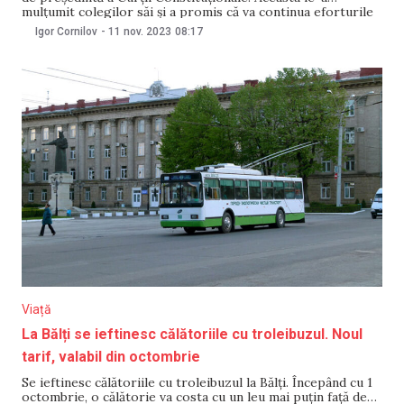
mulțumit colegilor săi și a promis că va continua eforturile
pentru consolidarea independenței Înaltei Curți. Curtea
Igor Cornilov
-
11 nov. 2023
08:17
Constituțională a declarat inadmisibilă sesizarea Guvernului
privind ridicarea excepției de neconstituționalitate a unui
articol din Codul administrativ,
Viață
La Bălți se ieftinesc călătoriile cu troleibuzul. Noul
tarif, valabil din octombrie
Se ieftinesc călătoriile cu troleibuzul la Bălți. Începând cu 1
octombrie, o călătorie va costa cu un leu mai puțin față de