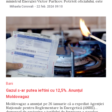
ministrul Energiei Victor Parlicov. Potrivit oficialului, este
important ca oamenii să resimtă această tendință de
Mihaela Conovali
-
22 feb. 2024
09:10
scădere a prețurilor de pe piețele internaționale. „Odată cu
scăderea prețurilor reglementate la gaze, veți
Bani
Gazul s-ar putea ieftini cu 12,5%. Anunțul
Moldovagaz
Moldovagaz a anunțat pe 26 ianuarie că a expediat Agenției
Naționale pentru Reglementare în Energetică (ANRE)
demersul de revizuire a tarifului de furnizare a gazelor