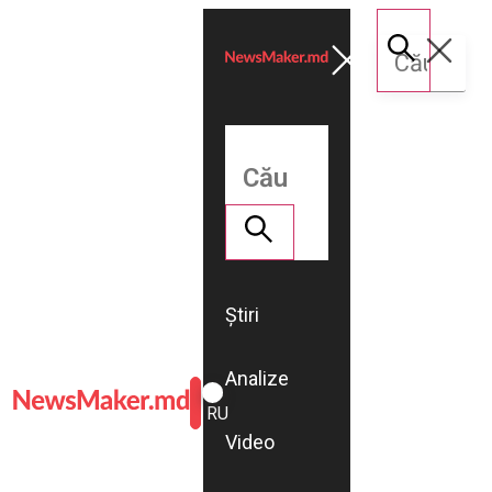
Știri
Analize
ROMÂNĂ
RU
Video