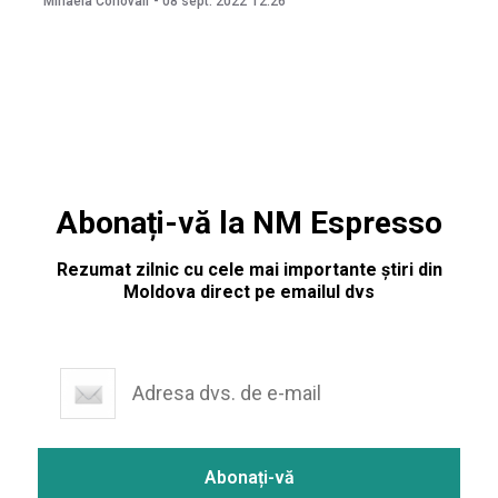
Mihaela Conovali
-
08 sept. 2022
12:26
buzunar, pentru un litru de benzină, 24 de lei și 49 de bani,
Abonați-vă la NM Espresso
Rezumat zilnic cu cele mai importante știri din
Moldova direct pe emailul dvs