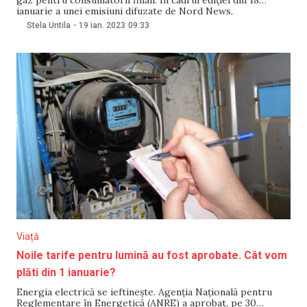
ianuarie a unei emisiuni difuzate de Nord News,
vicepremierul Andrei Spînu, ministru al Infrastructurii și
Stela Untila
-
19 ian. 2023
09:33
Dezvoltării regionale, a precizat că în prezent se cumpără
gaz natural de pe bursele internaționale, acolo unde costul
Viață
Noile tarife pentru lumină au fost aprobate. Cât vom
plăti din 1 ianuarie?
Energia electrică se ieftinește. Agenția Națională pentru
Reglementare în Energetică (ANRE) a aprobat, pe 30