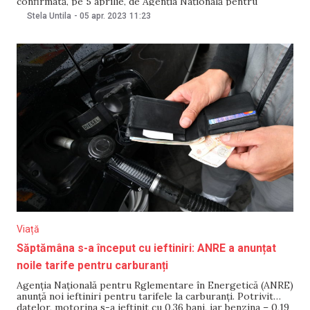
confirmată, pe 5 aprilie, de Agenția Națională pentru
Reglementare în Energetică (ANRE). „În urma analizelor
Stela Untila
-
05 apr. 2023
11:23
preliminare efectuate de specialiștii din cadrul Agenției,
informăm consumatorii, dar și opinia publică că ANRE a
constatat premise
Viață
Săptămâna s-a început cu ieftiniri: ANRE a anunțat
noile tarife pentru carburanți
Agenția Națională pentru Rglementare în Energetică (ANRE)
anunță noi ieftiniri pentru tarifele la carburanți. Potrivit
datelor, motorina s-a ieftinit cu 0,36 bani, iar benzina – 0,19