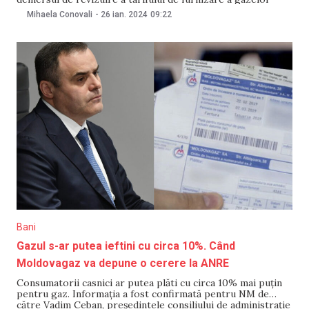
naturale către consumatorii finali la prețuri reglementate în
Mihaela Conovali
-
26 ian. 2024
09:22
2024. Potrivit proiectului de calcul, tariful mediu ponderat
pentru furnizarea gazelor naturale se propune să fie redus
Bani
Gazul s-ar putea ieftini cu circa 10%. Când
Moldovagaz va depune o cerere la ANRE
Consumatorii casnici ar putea plăti cu circa 10% mai puțin
pentru gaz. Informația a fost confirmată pentru NM de
către Vadim Ceban, președintele consiliului de administrație