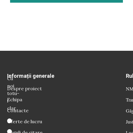
Informații generale
Ru
Cu
noi
Despre proiect
NM 
totu-
Echipa
Tra
i
clar
Contacte
Găg
Oferte de lucru
Just
Reguli de citare
Luc