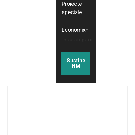
Proiecte
speciale
Economix+
Subcategorii
Susține
NM