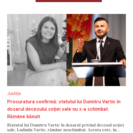
Justiție
Procuratura confirmă: statutul lui Dumitru Vartic în
dosarul decesului soției sale nu s-a schimbat.
Rămâne bănuit
Statutul lui Dumitru Vartic în dosarul privind decesul soției
sale, Ludmila Vartic, rămâne neschimbat. Acesta este, în