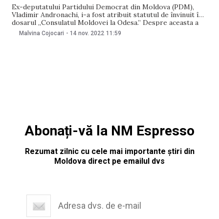
Ex-deputatului Partidului Democrat din Moldova (PDM),
Vladimir Andronachi, i-a fost atribuit statutul de învinuit în
dosarul „Consulatul Moldovei la Odesa.” Despre aceasta a
anunțat astăzi, 14 noiembrie, Procuratura pentru
Malvina Cojocari
-
14 nov. 2022
11:59
Combaterea Criminalității Organizate și Cauze Speciale
(PCCOCS). Mai exact, Vladimir Andronachi este învinuit de
faptul că a exercitat rolul de conducător
Abonați-vă la NM Espresso
Rezumat zilnic cu cele mai importante știri din
Moldova direct pe emailul dvs