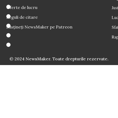
Oferte de lucru
Just
Reguli de citare
Luc
Susțineți NewsMaker pe Patreon
Sfat
Rap
© 2024 NewsMaker. Toate drepturile rezervate.