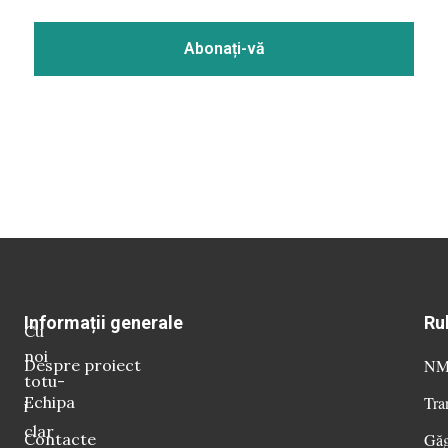
Informații generale
Ru
Cu
noi
Despre proiect
NM 
totu-
Echipa
Tra
i
clar
Contacte
Găg