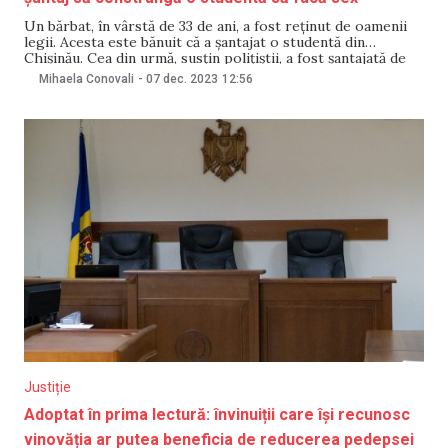
Un bărbat, în vârstă de 33 de ani, a fost reținut de oamenii
legii. Acesta este bănuit că a șantajat o studentă din
Chișinău. Cea din urmă, susțin polițiștii, a fost șantajată de
bărbat cu publicarea unor fotografii și video ale
Mihaela Conovali
-
07 dec. 2023
12:56
conversațiilor acestora. Înainte de aceasta, victima a
acceptat să
Justiție
Adoptat în prima lectură: învinuiții care își recunosc
vinovăția ar putea beneficia de reducerea pedepsei