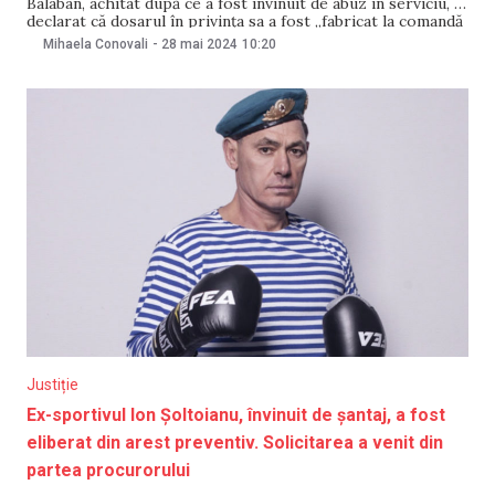
Balaban, achitat după ce a fost învinuit de abuz în serviciu, a
declarat că dosarul în privința sa a fost „fabricat la comandă
în perioada statului capturat”. Totodată, el a spus că în
Mihaela Conovali
-
28 mai 2024
10:20
perioadă cât a durat urmărirea penală și judecarea cauzei ar
Justiție
Ex-sportivul Ion Șoltoianu, învinuit de șantaj, a fost
eliberat din arest preventiv. Solicitarea a venit din
partea procurorului