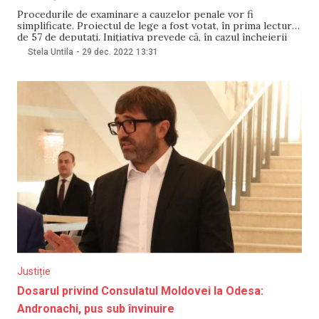
Procedurile de examinare a cauzelor penale vor fi
simplificate. Proiectul de lege a fost votat, în prima lectură,
de 57 de deputați. Inițiativa prevede că, în cazul încheierii
acordului de recunoaștere a vinovăției, persoana învinuită ar
Stela Untila
-
29 dec. 2022
13:31
putea beneficia de o reducere cu o treime din limitele de
pedeapsă, dacă instanța
Justiție
Dosarul privind Consulatul Moldovei la Odesa:
Andronachi, pus sub învinuire