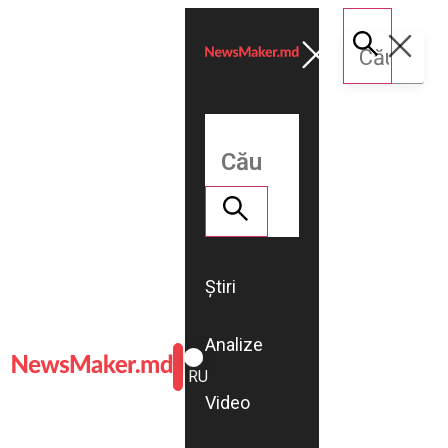
Știri
Analize
ROMÂNĂ
RU
Video