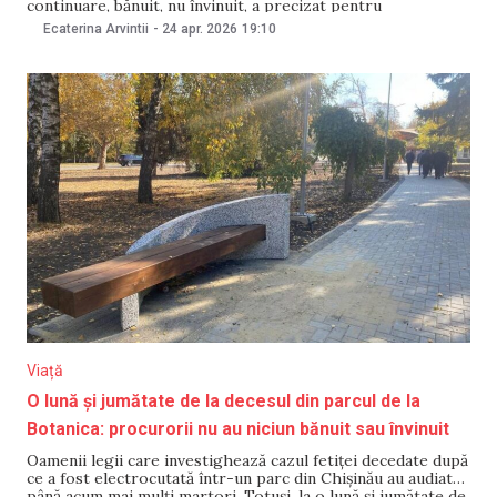
continuare, bănuit, nu învinuit, a precizat pentru
NewsMaker purtătoarea de cuvânt a Procuraturii Generale,
Ecaterina Arvintii
-
24 apr. 2026
19:10
Violina Moraru. Precizările vin după declarațiile făcute pe 22
aprilie de șeful Inspectoratului General al Poliției, Viorel
Cernăuțeanu. Întrebat,
Viață
O lună și jumătate de la decesul din parcul de la
Botanica: procurorii nu au niciun bănuit sau învinuit
Oamenii legii care investighează cazul fetiței decedate după
ce a fost electrocutată într-un parc din Chișinău au audiat
până acum mai mulți martori. Totuși, la o lună și jumătate de