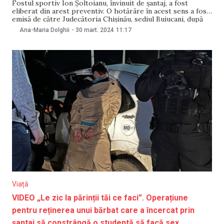
Fostul sportiv Ion Șoltoianu, învinuit de șantaj, a fost
eliberat din arest preventiv. O hotărâre în acest sens a fost
emisă de către Judecătoria Chișinău, sediul Buiucani, după
ce a fost examinat demersul procurorului privind
Ana-Maria Dolghii
-
30 mart. 2024
11:17
schimbarea măsurii preventive în privința inculpatului.
Contactat de IPN, purtătorul de cuvânt al Procuraturii
pentru
Viață
VIDEO „Le zic la părinții tăi ce faci”. Operațiune
pentru reținerea unui bărbat care a încercat prin
șantaj să constrângă o studentă să facă sex