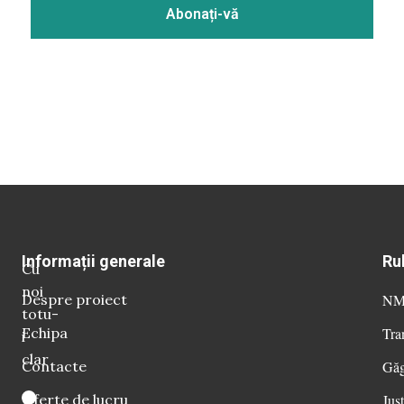
Informații generale
Ru
Cu
noi
Despre proiect
NM 
totu-
Echipa
Tra
i
clar
Contacte
Găg
Oferte de lucru
Just