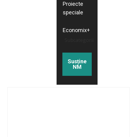
Proiecte
speciale
Economix+
Subcategorii
Susține
NM