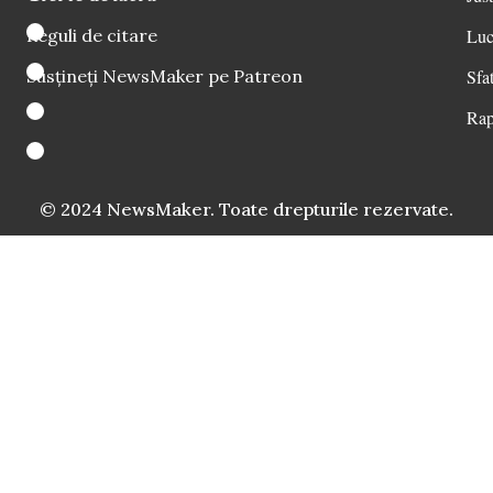
Reguli de citare
Luc
Susțineți NewsMaker pe Patreon
Sfat
Rap
© 2024 NewsMaker. Toate drepturile rezervate.