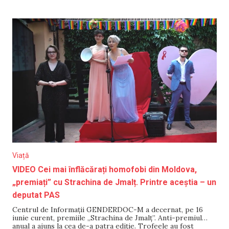
de prietenie cu Ucraina, participă la evenimentele dedicate
unui an de război declanșat de către Rusia împotriva
Ucrainei. Evenimentele
Viață
VIDEO Cei mai înflăcărați homofobi din Moldova,
„premiați” cu Strachina de Jmalț. Printre aceștia – un
deputat PAS
Centrul de Informații GENDERDOC-M a decernat, pe 16
iunie curent, premiile „Strachina de Jmalț”. Anti-premiul
anual a ajuns la cea de-a patra ediție. Trofeele au fost