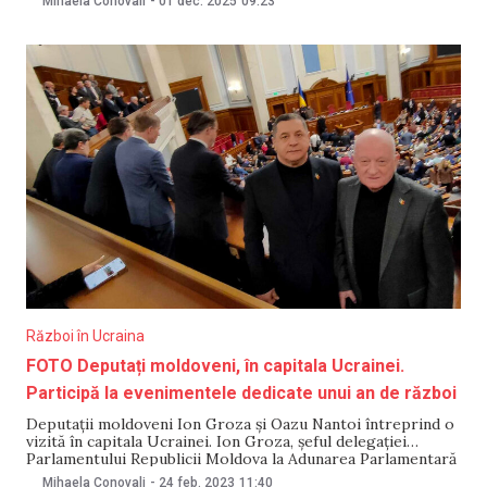
Mihaela Conovali
-
01 dec. 2025
09:23
mai fac parte deputatul PAS Ion Groza și vicepremierul,
ministrul Afacerilor Externe, Mihai Popșoi. „La Washington,
președintele Parlamentului,
Război în Ucraina
FOTO Deputați moldoveni, în capitala Ucrainei.
Participă la evenimentele dedicate unui an de război
Deputații moldoveni Ion Groza și Oazu Nantoi întreprind o
vizită în capitala Ucrainei. Ion Groza, șeful delegației
Parlamentului Republicii Moldova la Adunarea Parlamentară
a Consiliului Europei, și Oazu Nantoi, președintele Grupului
Mihaela Conovali
-
24 feb. 2023
11:40