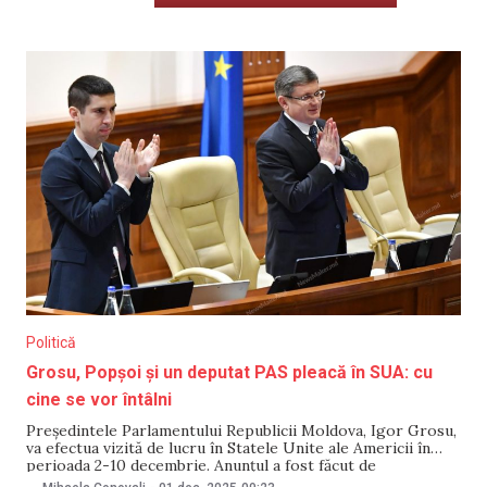
Politică
Grosu, Popșoi și un deputat PAS pleacă în SUA: cu
cine se vor întâlni
Președintele Parlamentului Republicii Moldova, Igor Grosu,
va efectua vizită de lucru în Statele Unite ale Americii în
perioada 2-10 decembrie. Anunțul a fost făcut de
reprezentanții Parlamentului de la Chișinău. Din delegație