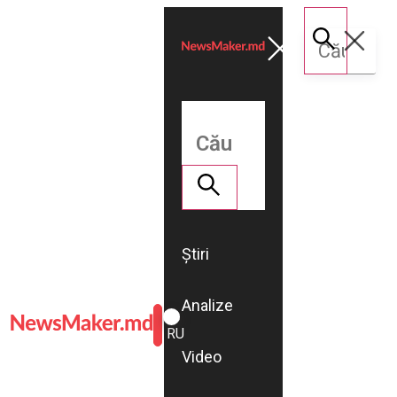
Știri
Analize
ROMÂNĂ
RU
Video