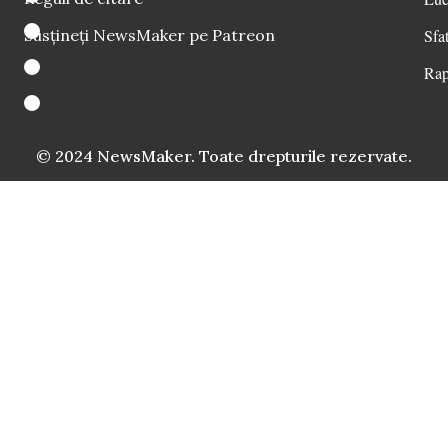
Susțineți NewsMaker pe Patreon
Sfat
Rap
© 2024 NewsMaker. Toate drepturile rezervate.