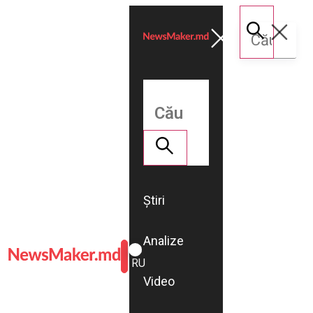
Știri
Analize
ROMÂNĂ
RU
Video