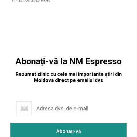
P.
-
28 nov. 2023
09:40
drastic modul în care investitorii străini văd oportunitățile
de afaceri în țară. Vom explora acest
Abonați-vă la NM Espresso
Rezumat zilnic cu cele mai importante știri din
Moldova direct pe emailul dvs