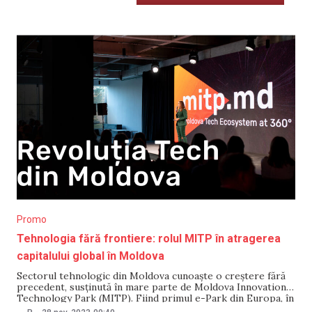
Promo
Tehnologia fără frontiere: rolul MITP în atragerea
capitalului global în Moldova
Sectorul tehnologic din Moldova cunoaște o creștere fără
precedent, susținută în mare parte de Moldova Innovation
Technology Park (MITP). Fiind primul e-Park din Europa, în
scurt timp MITP a devenit un ecosistem care a schimbat