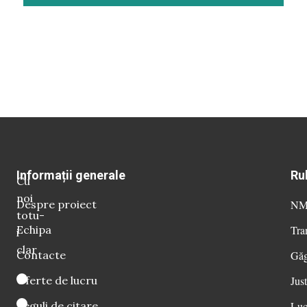
Informații generale
Ru
Cu
noi
Despre proiect
NM 
totu-
Echipa
Tra
i
clar
Contacte
Găg
Oferte de lucru
Just
Reguli de citare
Luc