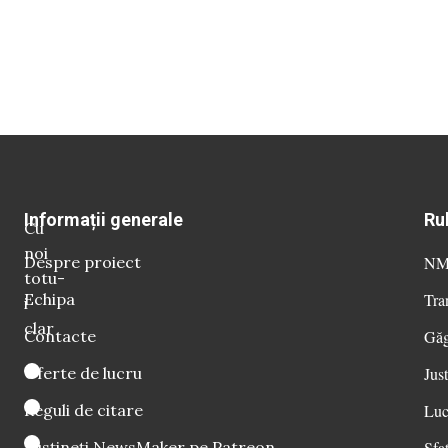
Informații generale
Ru
Cu
noi
Despre proiect
NM 
totu-
Echipa
Tra
i
clar
Contacte
Găg
Oferte de lucru
Just
Reguli de citare
Luc
Susțineți NewsMaker pe Patreon
Sfat