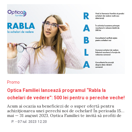
Promo
Optica Familiei lansează programul “Rabla la
ochelari de vedere”: 500 lei pentru o pereche veche!
Acum ai ocazia sa beneficiezi de o super ofertă pentru
achiziționarea unei perechi noi de ochelari! În perioada 15
mai — 31 august 2023, Optica Familiei te invită să profiți de
oferta de reînnoire a ochelarilor de vedere, nimită sugestiv
P.
-
07 iul. 2023
12:20
«Rabla la ochelari de vedere». În cadrul acestei oferte,
clienții