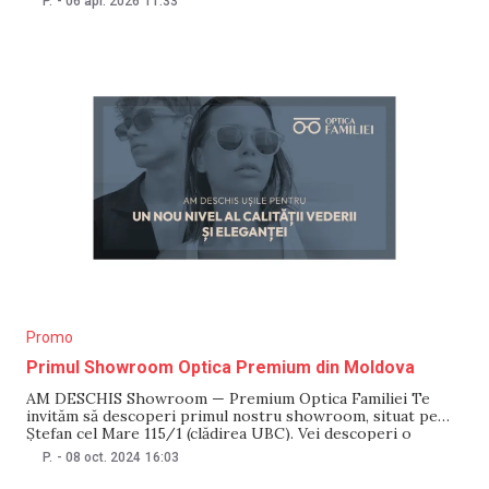
P.
-
06 apr. 2026
11:33
poate accesa într-un singur loc colecții fashion de rame și
ochelari de soare, posibilitatea de
Promo
Primul Showroom Optica Premium din Moldova
AM DESCHIS Showroom — Premium Optica Familiei Te
invităm să descoperi primul nostru showroom, situat pe
Ștefan cel Mare 115/1 (clădirea UBC). Vei descoperi o
selecție impresionantă și o gamă vastă de ochelari de la cele
P.
-
08 oct. 2024
16:03
mai de top branduri. Vino să ne vizitezi și găsește-ți
ochelarii perfecti care să