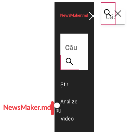
Știri
Analize
ROMÂNĂ
RU
Video