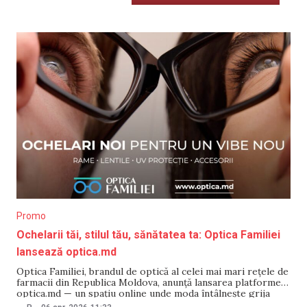
Promo
Ochelarii tăi, stilul tău, sănătatea ta: Optica Familiei
lansează optica.md
Optica Familiei, brandul de optică al celei mai mari rețele de
farmacii din Republica Moldova, anunță lansarea platformei
optica.md — un spațiu online unde moda întâlnește grija
pentru sănătatea vederii. De acum, oricine din Moldova