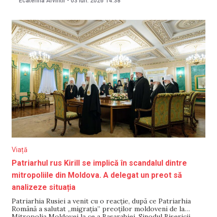
Ecaterina Arvintii
-
03 iun. 2026
14:38
aprobat retragerea mitropolitului Petru Păduraru,
din slujirea de Arhiepiscop al Chișinăului, Mitropolit al
Basarabiei și Exarh al plaiurilor, adică încetarea activității
administrative, liturgice și pastorale”, anunță
Viață
Patriarhul rus Kirill se implică în scandalul dintre
mitropoliile din Moldova. A delegat un preot să
analizeze situația
Patriarhia Rusiei a venit cu o reacție, după ce Patriarhia
Română a salutat „migrația” preoților moldoveni de la
Mitropolia Moldovei la ce a Basarabiei. Sinodul Bisericii