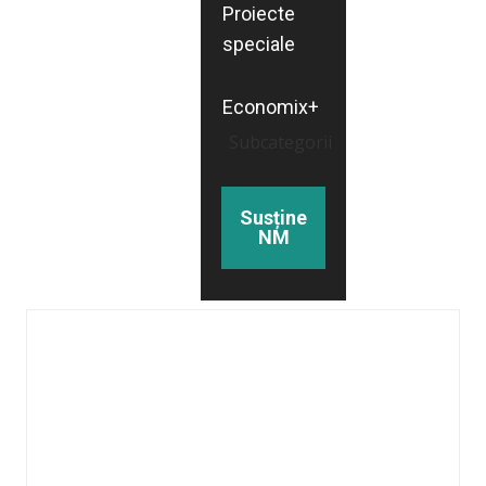
Proiecte
speciale
Economix+
Subcategorii
Susține
NM