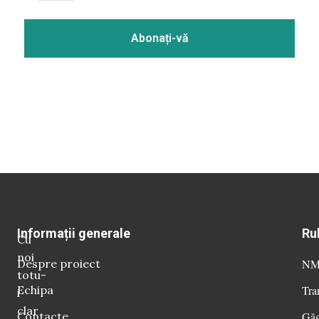
Informații generale
Ru
Cu
noi
Despre proiect
NM 
totu-
Echipa
Tra
i
clar
Contacte
Găg