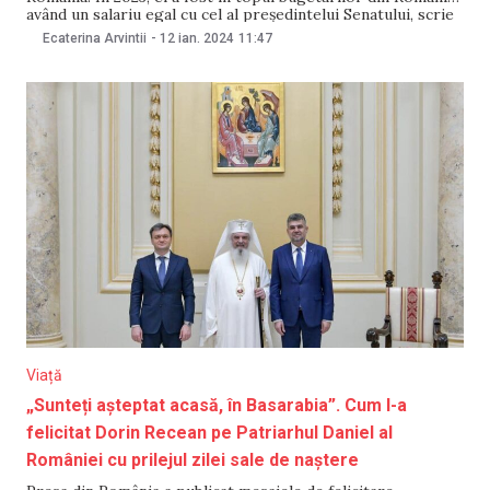
având un salariu egal cu cel al președintelui Senatului, scrie
Antena 3. Potrivit sursei citate, în anul 2023, conducătorul
Ecaterina Arvintii
-
12 ian. 2024
11:47
Bisericii Ortodoxe Române a primit un salariu lunar de
Viață
„Sunteți așteptat acasă, în Basarabia”. Cum l-a
felicitat Dorin Recean pe Patriarhul Daniel al
României cu prilejul zilei sale de naștere