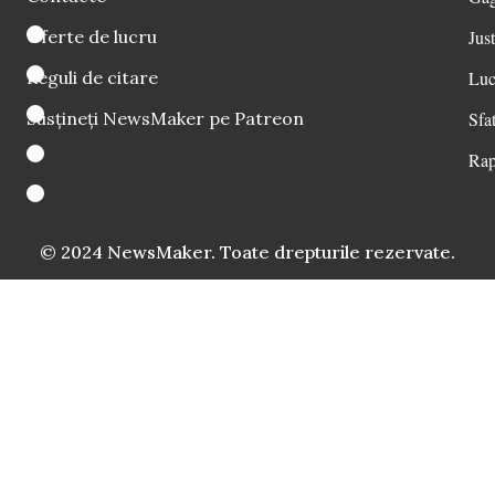
Oferte de lucru
Just
Reguli de citare
Luc
Susțineți NewsMaker pe Patreon
Sfat
Rap
© 2024 NewsMaker. Toate drepturile rezervate.