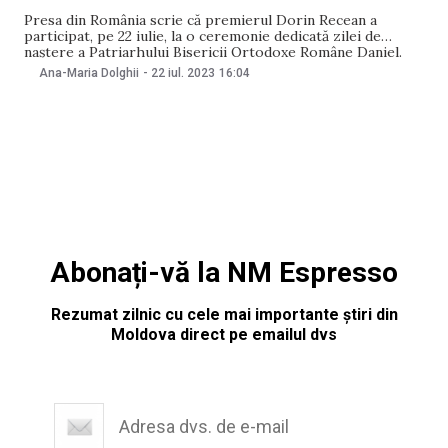
Presa din România scrie că premierul Dorin Recean a
participat, pe 22 iulie, la o ceremonie dedicată zilei de
naștere a Patriarhului Bisericii Ortodoxe Române Daniel.
Contactat de NM, purtătorul de cuvânt al Guvernului de la
Ana-Maria Dolghii
-
22 iul. 2023
16:04
Chișinău Daniel Vodă a confirmat informația. Începând cu
ora 12:00, la Palatul Patriarhiei, a
Abonați-vă la NM Espresso
Rezumat zilnic cu cele mai importante știri din
Moldova direct pe emailul dvs