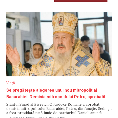
Viață
Se pregătește alegerea unui nou mitropolit al
Basarabiei. Demisia mitropolitului Petru, aprobată
Sfântul Sinod al Bisericii Ortodoxe Române a aprobat
demisia mitropolitului Basarabiei, Petru, din funcție. Ședința
a fost prezidată pe 3 iunie de patriarhul Daniel, anunță
Patriarhia Română în comunicatul emis. „Sfântul Sinod a