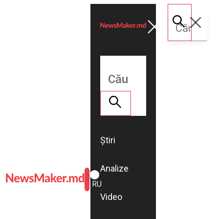
Știri
Analize
ROMÂNĂ
RU
Video