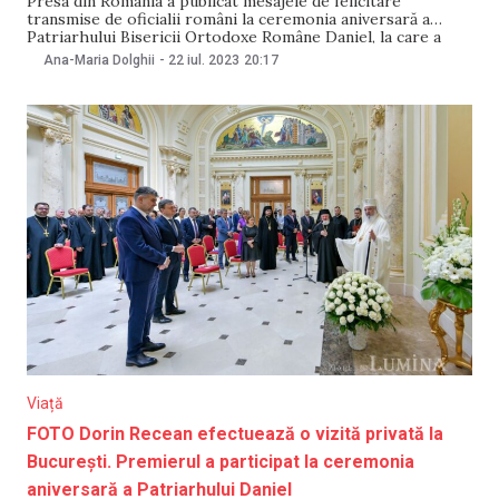
Presa din România a publicat mesajele de felicitare
transmise de oficialii români la ceremonia aniversară a
Patriarhului Bisericii Ortodoxe Române Daniel, la care a
participat și premierul moldovean Dorin Recean. Șeful
Ana-Maria Dolghii
-
22 iul. 2023
20:17
Guvernului de la Chișinău i-a spus clericului că este așteptat
de credincioșii din Moldova, care încontinuu vor să facă
Viață
FOTO Dorin Recean efectuează o vizită privată la
București. Premierul a participat la ceremonia
aniversară a Patriarhului Daniel