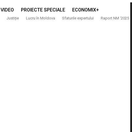
VIDEO
PROIECTE SPECIALE
ECONOMIX+
Justiție
Lucru în Moldova
Sfaturile expertului
Raport NM ‘2025