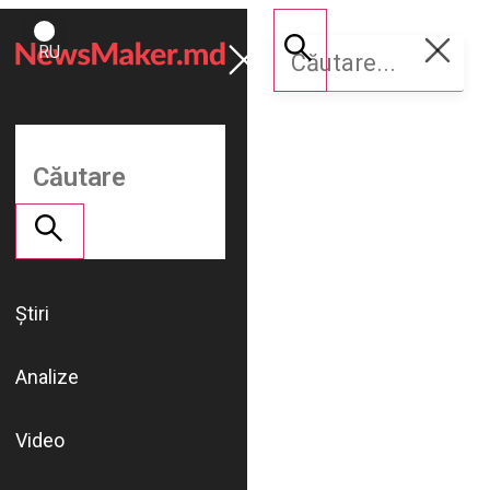
ROMÂNĂ
Susține
RU
NM
Știri
Analize
Video