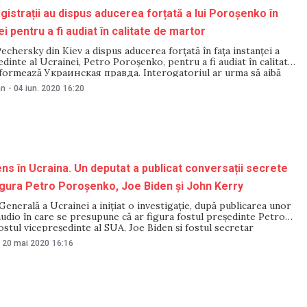
gistrații au dispus aducerea forțată a lui Poroșenko în
ei pentru a fi audiat în calitate de martor
echersky din Kiev a dispus aducerea forțată în fața instanței a
edinte al Ucrainei, Petro Poroșenko, pentru a fi audiat în calitate
nformează Украинская правда. Interogatoriul ar urma să aibă
e 10 iunie, la ora 10:00. Avocatul lui Poroșenko a declarat că
an
-
04 iun. 2020
16:20
ns în Ucraina. Un deputat a publicat conversații secrete
figura Petro Poroșenko, Joe Biden și John Kerry
enerală a Ucrainei a inițiat o investigație, după publicarea unor
audio în care se presupune că ar figura fostul președinte Petro
stul vicepreședinte al SUA, Joe Biden și fostul secretar
tat, John Kerry. Anunțul a fost făcut de actualul președinte al
20 mai 2020
16:16
dimir Zelenski, scrie