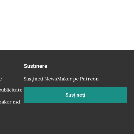
Susținere
e
Susțineți NewsMaker pe Patreon
publicitate:
Susțineți
aker.md