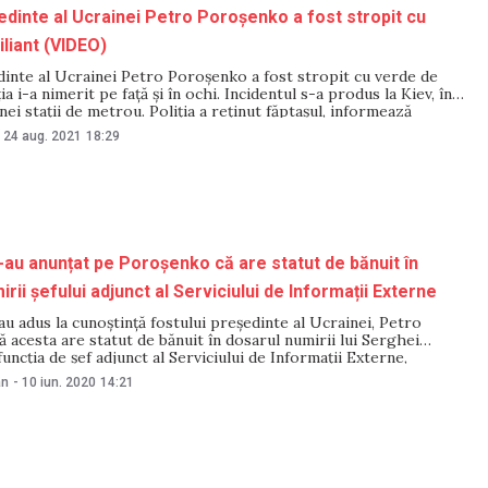
edinte al Ucrainei Petro Poroșenko a fost stropit cu
iliant (VIDEO)
dinte al Ucrainei Petro Poroșenko a fost stropit cu verde de
ția i-a nimerit pe față și în ochi. Incidentul s-a produs la Kiev, în
ei stații de metrou. Poliția a reținut făptașul, informează
ntul a avut loc pe 24 august, după „marșul apărătorilor”, care s-
24 aug. 2021
18:29
l-au anunțat pe Poroșenko că are statut de bănuit în
rii șefului adjunct al Serviciului de Informații Externe
au adus la cunoștință fostului președinte al Ucrainei, Petro
 acesta are statut de bănuit în dosarul numirii lui Serghei
uncția de șef adjunct al Serviciului de Informații Externe,
ortalul Hromadske. „Procurorii de la Biroul procurorului
an
-
10 iun. 2020
14:21
anunțat pe cel de-al cincilea președinte al