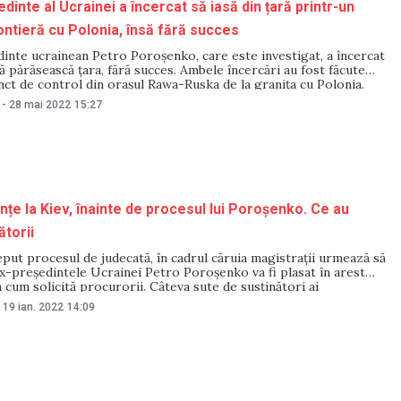
dinte al Ucrainei a încercat să iasă din țară printr-un
ontieră cu Polonia, însă fără succes
inte ucrainean Petro Poroșenko, care este investigat, a încercat
ă părăsească țara, fără succes. Ambele încercări au fost făcute
ct de control din orașul Rawa-Ruska de la granița cu Polonia.
daritatea Europeană a lui Poroșenko a raportat că fostul
-
28 mai 2022
15:27
încercat să părăsească
nțe la Kiev, înainte de procesul lui Poroșenko. Ce au
ătorii
eput procesul de judecată, în cadrul căruia magistrații urmează să
x-președintele Ucrainei Petro Poroșenko va fi plasat în arest
a cum solicită procurorii. Câteva sute de susținători ai
i au venit în fața sediului Judecătoriei. La un moment dat, între
19 ian. 2022
14:09
țele de