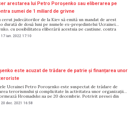
cer arestarea lui Petro Poroșenko sau eliberarea pe
ontra sumei de 1 miliard de grivne
 cerut judecătorilor de la Kiev să emită un mandat de arest
 o durată de două luni pe numele ex-președintelui Ucrainei
ko, cu posibilitatea eliberării acestuia pe cauțiune, contra
liard de grivne, informează agenția Interfax. Astăzi, în capitala
17 ian. 2022
17:10
desfășoară prima ședință
enko este acuzat de trădare de patrie și finanțarea unor
teroriste
ele Ucrainei Petro Poroșenko este suspectat de trădare de
țarea terorismului și complicitate în activitatea unor organizații
nformează Hromadske.ua pe 20 decembrie. Potrivit presei din
șenko a fost informat despre acuzații prin poștă, întrucât nu se
20 dec. 2021
16:58
 Ex-secretarul Serviciului de Apărare și Securitate al Ucrainei