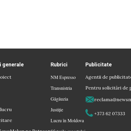
i generale
Rubrici
Publicitate
oiect
NM Espresso
Agentii de publicitat
Transnistria
Pentru solicitări de 
Găgăuzia
reclama@newsm
 lucru
Justiție
+373 62 07333
citare
Lucru în Moldova