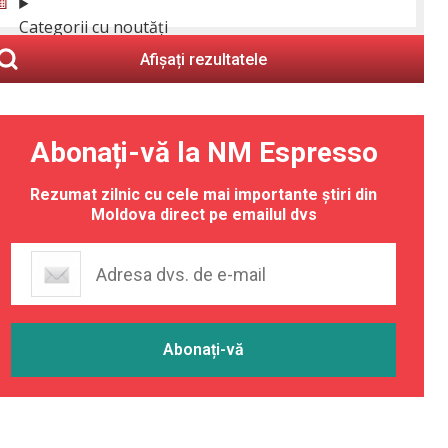
Categorii cu noutăți
Afișați rezultatele
Abonați-vă la NM Espresso
Rezumat zilnic cu cele mai importante știri din
Moldova direct pe emailul dvs