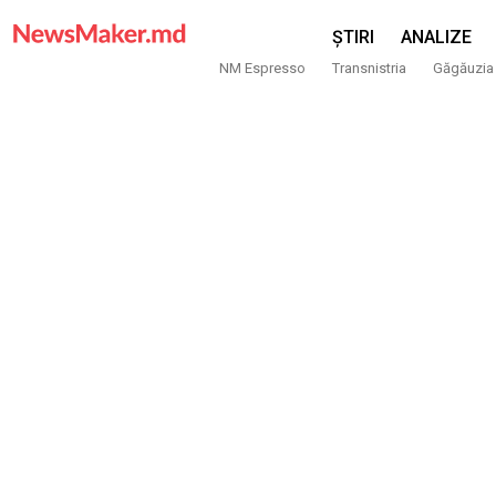
ȘTIRI
ANALIZE
NM Espresso
Transnistria
Găgăuzia