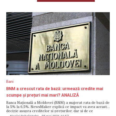
Bani
BNM a crescut rata de bază: urmează credite mai
scumpe și prețuri mai mari? ANALIZĂ
Banca Națională a Moldovei (BNM) a majorat rata de bază de
la 5% la 6,5%. NewsMaker explică ce impact va avea această
decizie asupra creditelor și prețurilor, dar și de ce
hotărârea regulatorului a fost criticată. Ce se întâmplă cu