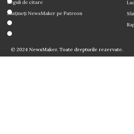
Reguli de citare
Luc
Susțineți NewsMaker pe Patreon
Sfat
Rap
© 2024 NewsMaker. Toate drepturile rezervate.