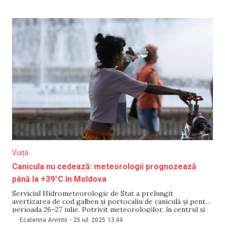
sufla slab, dinspre nord-vest. În general, săptămâna va
aduce vreme
Viață
Canicula nu cedează: meteorologii prognozează
până la +39°C în Moldova
Serviciul Hidrometeorologic de Stat a prelungit
avertizarea de cod galben și portocaliu de caniculă și pentru
perioada 26–27 iulie. Potrivit meteorologilor, în centrul și
sudul țării, temperaturile vor atinge valori între +36 și
Ecaterina Arvintii
-
25 iul. 2025
13:44