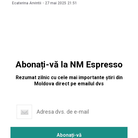
puțin probabil ca prețurile să scadă. Cel mai probabil, ele
Ecaterina Arvintii
-
27 mai 2025
21:51
vor continua să crească, dar mai lent, a explicat expertul în
cadrul emisiunii „Есть вопросы”
Abonați-vă la NM Espresso
Rezumat zilnic cu cele mai importante știri din
Moldova direct pe emailul dvs