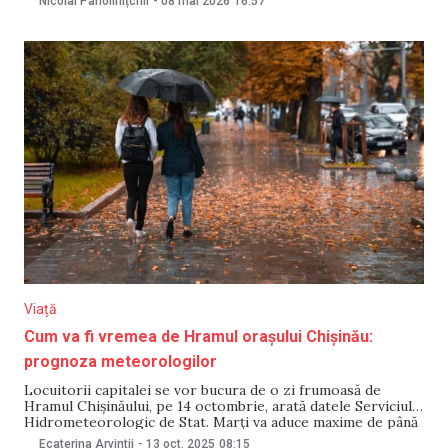
Nicolai Paholinițchii
-
08 mai 2026
16:57
rata de bază? Banca Națională a Moldovei a majorat rata
Viață
Cum va fi vremea de Hramul orașului Chișinău:
prognoza meteorologilor
Locuitorii capitalei se vor bucura de o zi frumoasă de
Hramul Chișinăului, pe 14 octombrie, arată datele Serviciului
Hidrometeorologic de Stat. Marți va aduce maxime de până
la 13°C și minime de 6°C, iar cerul va fi variabil. Vântul va
Ecaterina Arvintii
-
13 oct. 2025
08:15