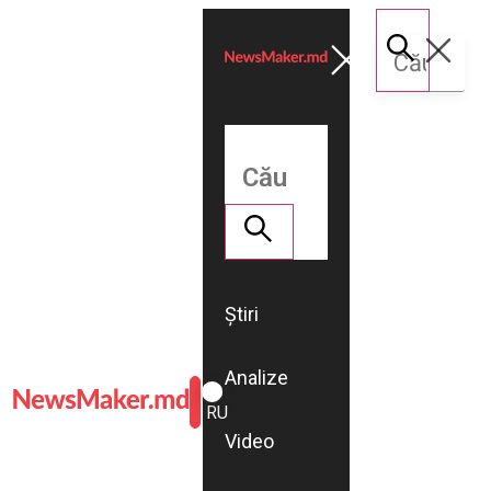
Știri
Analize
ROMÂNĂ
RU
Video