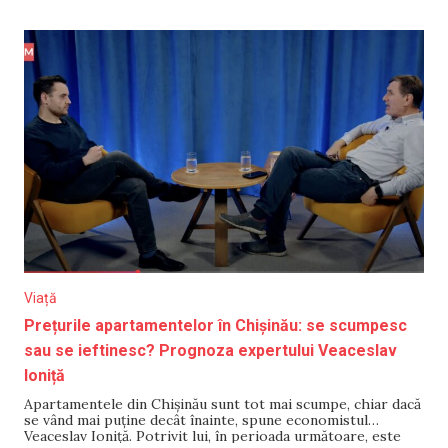
+39°C, iar pe timpul nopții nu vor coborî sub +20°C. În
nordul țării, parțial, a fost instituit
Viață
Prețurile apartamentelor în Chișinău: se scumpesc
sau se ieftinesc? Prognoza expertului Veaceslav
Ioniță
Apartamentele din Chișinău sunt tot mai scumpe, chiar dacă
se vând mai puține decât înainte, spune economistul
Veaceslav Ioniță. Potrivit lui, în perioada următoare, este