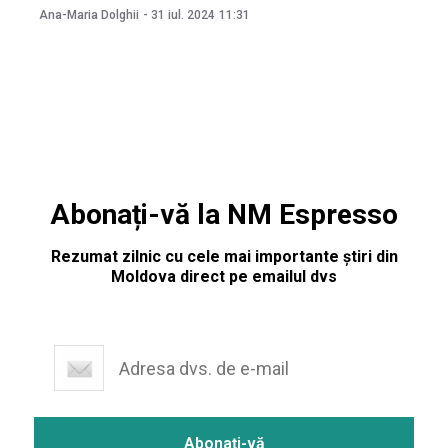
depăşesc 130 de milioane de lei. Precizarea a fost făcută de
Ana-Maria Dolghii
-
31 iul. 2024
11:31
ministrul Infrastructurii și Dezvoltării Regionale, Andrei
Spînu, care susţine că se caută soluţii pentru
Abonați-vă la NM Espresso
Rezumat zilnic cu cele mai importante știri din
Moldova direct pe emailul dvs