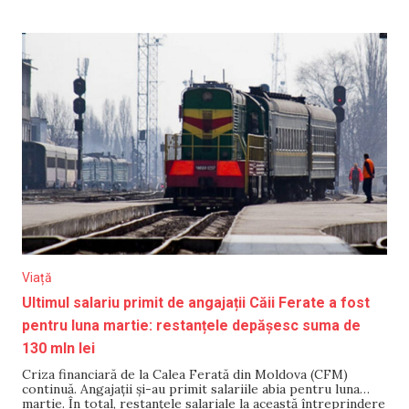
un alt post de muncă. Zilele trecute, întreprinderea Calea
Ferată
Viață
Ultimul salariu primit de angajații Căii Ferate a fost
pentru luna martie: restanțele depășesc suma de
130 mln lei
Criza financiară de la Calea Ferată din Moldova (CFM)
continuă. Angajaţii şi-au primit salariile abia pentru luna
martie. În total, restanţele salariale la această întreprindere