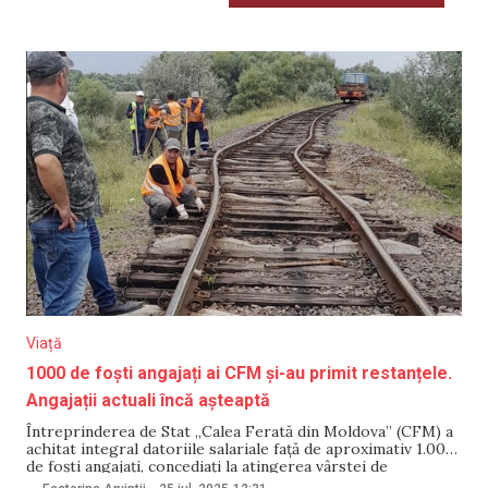
Viață
1000 de foști angajați ai CFM și-au primit restanțele.
Angajații actuali încă așteaptă
Întreprinderea de Stat „Calea Ferată din Moldova” (CFM) a
achitat integral datoriile salariale față de aproximativ 1.000
de foști angajați, concediați la atingerea vârstei de
pensionare sau care au plecat din proprie inițiativă. Plata a