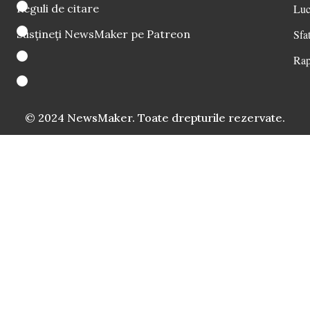
Reguli de citare
Luc
Susțineți NewsMaker pe Patreon
Sfat
Rap
© 2024 NewsMaker. Toate drepturile rezervate.