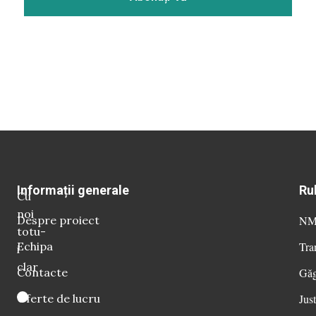
Informații generale
Ru
Cu
noi
Despre proiect
NM 
totu-
Echipa
Tra
i
clar
Contacte
Găg
Oferte de lucru
Just