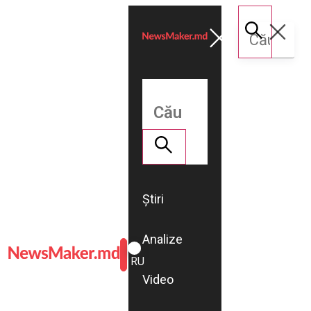
Știri
Analize
ROMÂNĂ
RU
Video