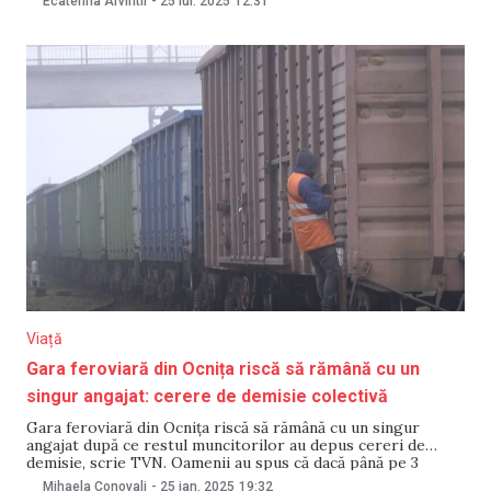
Ecaterina Arvintii
-
25 iul. 2025
12:31
fost posibilă datorită unui sprijin financiar în valoare de 50
de milioane de lei oferit
Viață
Gara feroviară din Ocnița riscă să rămână cu un
singur angajat: cerere de demisie colectivă
Gara feroviară din Ocnița riscă să rămână cu un singur
angajat după ce restul muncitorilor au depus cereri de
demisie, scrie TVN. Oamenii au spus că dacă până pe 3
februarie nu-și vor ridica bani vor fi nevoiți să-și găsească
Mihaela Conovali
-
25 ian. 2025
19:32