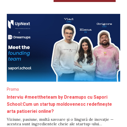
Promo
Interviu #meettheteam by Dreamups cu Sapori
School:Cum un startup moldovenesc redefinește
arta patiseriei online?
Viziune, pasiune, multă savoare și o lingură de inovație —
acestea sunt ingredientele cheie ale startup-ului