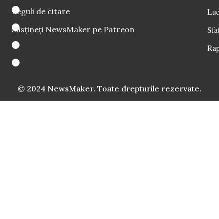
Reguli de citare
Luc
Susțineți NewsMaker pe Patreon
Sfat
Rap
© 2024 NewsMaker. Toate drepturile rezervate.