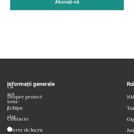
Informații generale
Ru
Cu
noi
Despre proiect
NM 
totu-
Echipa
Tra
i
clar
Contacte
Găg
Oferte de lucru
Just