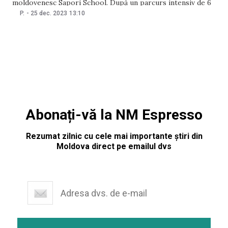
moldovenesc Sapori School. După un parcurs intensiv de 6
luni în acceleratorul UpNext by Dreamups, echipa Dolci
P.
-
25 dec. 2023
13:10
Sapori este gata să-și pună amprenta pe scena globală a
patiseriei, demonstrând că arta deserturilor este la
Abonați-vă la NM Espresso
Rezumat zilnic cu cele mai importante știri din
Moldova direct pe emailul dvs