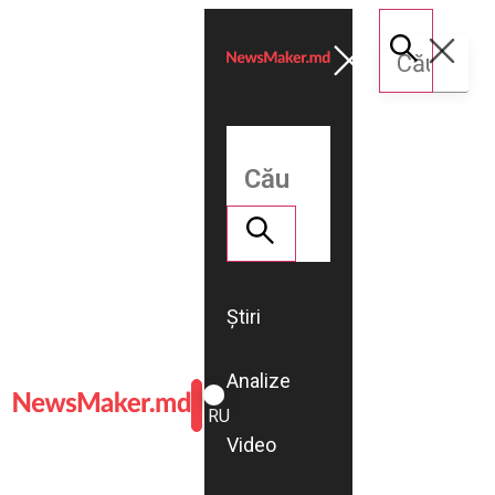
Știri
Analize
ROMÂNĂ
RU
Video