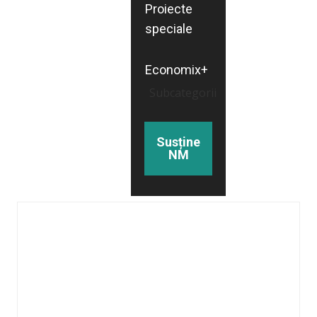
Proiecte
speciale
Economix+
Subcategorii
Susține
NM