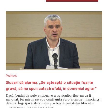
Politică
Slusari dă alarma: „Se așteaptă o situație foarte
gravă, să nu spun catastrofală, în domeniul agrar”
Dacă fondul de subvenționare a agricultorilor nu va fi
majorat, fermierii se vor confrunta cu o situație financiară
dificilă. Îngrijorările vin din partea deputatului blocului
ACUM, Alexandru Slusari. Într-un briefing de presă care a