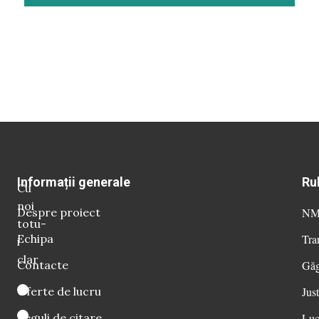
Informații generale
Ru
Cu
noi
Despre proiect
NM 
totu-
Echipa
Tra
i
clar
Contacte
Găg
Oferte de lucru
Just
Reguli de citare
Luc