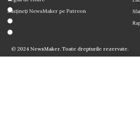
Susțineți NewsMaker pe Patreon
Sfat
Rap
© 2024 NewsMaker. Toate drepturile rezervate.