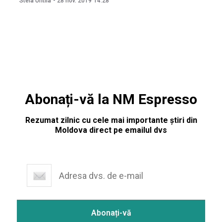
Stela Untila
-
28 nov. 2019
14:28
avut loc astăzi, 28 noiembrie, acesta a anunțat că suma
datoriilor la acest capitol pentru anul
Abonați-vă la NM Espresso
Rezumat zilnic cu cele mai importante știri din
Moldova direct pe emailul dvs