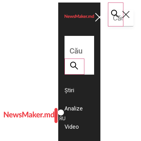
Știri
Analize
ROMÂNĂ
RU
Video