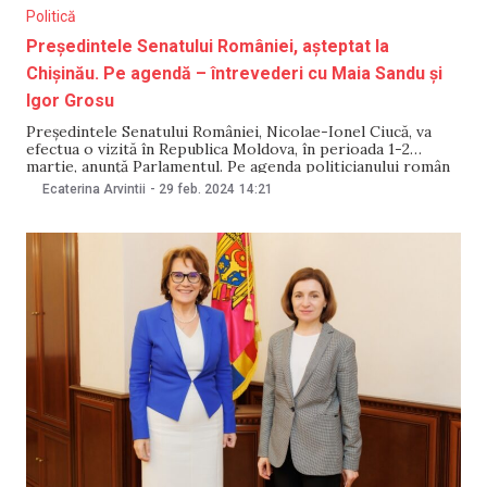
Politică
Președintele Senatului României, așteptat la
Chișinău. Pe agendă – întrevederi cu Maia Sandu și
Igor Grosu
Președintele Senatului României, Nicolae-Ionel Ciucă, va
efectua o vizită în Republica Moldova, în perioada 1-2
martie, anunță Parlamentul. Pe agenda politicianului român
figurează, potrivit sursei citate, întrevederi cu președinta
Ecaterina Arvintii
-
29 feb. 2024
14:21
Maia Sandu și cu speakerul Igor Grosu. Potrivit
comunicatului citat, pe 1 martie, cei doi președinți de
parlament, Igor Grosu și