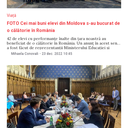
Viață
FOTO Cei mai buni elevi din Moldova s-au bucurat de
o călătorie în România
42 de elevi cu performanțe înalte din țara noastră au
beneficiat de o călătorie în România. Un anunț în acest sens
a fost făcut de reprezentanții Ministerului Educației și
Cercetării al Republicii Moldova, pe 23 decembrie. Se
Mihaela Conovali
-
23 dec. 2022
10:45
menționează că organizatorii călătoriei sunt Ministerul
Educației și Cercetării și Departamentul pentru Relația