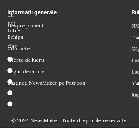
Informații generale
Ru
Cu
noi
Despre proiect
NM 
totu-
Echipa
Tra
i
clar
Contacte
Găg
Oferte de lucru
Just
Reguli de citare
Luc
Susțineți NewsMaker pe Patreon
Sfat
Rap
© 2024 NewsMaker. Toate drepturile rezervate.