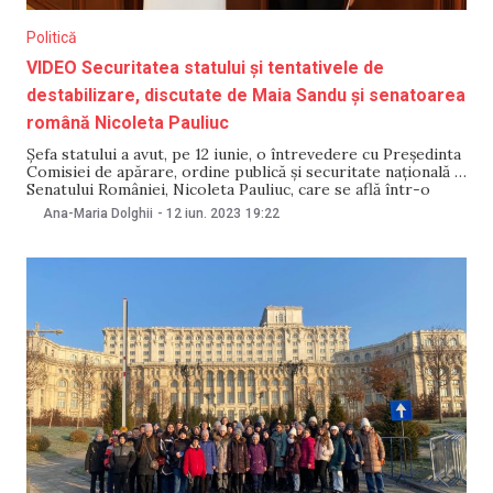
Politică
VIDEO Securitatea statului și tentativele de
destabilizare, discutate de Maia Sandu și senatoarea
română Nicoleta Pauliuc
Șefa statului a avut, pe 12 iunie, o întrevedere cu Președinta
Comisiei de apărare, ordine publică și securitate națională a
Senatului României, Nicoleta Pauliuc, care se află într-o
vizită oficială la Chișinău. Discuțiile au vizat agenda de
Ana-Maria Dolghii
-
12 iun. 2023
19:22
cooperare bilaterală în domeniile securității, apărării și
ordinii publice, dar și situația de