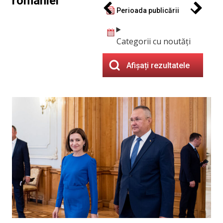
româniei
Perioada publicării
Categorii cu noutăți
Afișați rezultatele