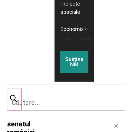
Proiecte
speciale
Economix+
Subcategorii
Susține
NM
senatul