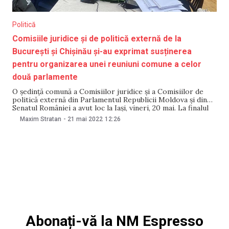
Politică
Comisiile juridice şi de politică externă de la
București și Chișinău și-au exprimat susținerea
pentru organizarea unei reuniuni comune a celor
două parlamente
O ședință comună a Comisiilor juridice și a Comisiilor de
politică externă din Parlamentul Republicii Moldova și din
Senatul României a avut loc la Iași, vineri, 20 mai. La finalul
ședinței a fost semnată o declarație comună. Potrivit
Maxim Stratan
-
21 mai 2022
12:26
acesteia, membrii comisiilor și-au exprimat susținerea
politică pentru organizarea în perioada următoare
Abonați-vă la NM Espresso