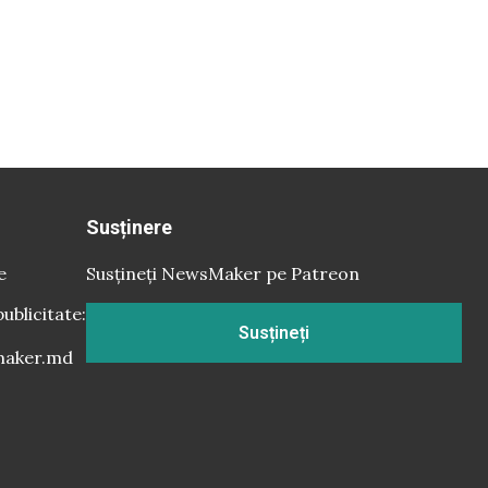
Susținere
e
Susțineți NewsMaker pe Patreon
publicitate:
Susțineți
aker.md