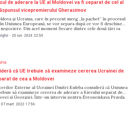
ul de aderare la UE al Moldovei va fi separat de cel al
Răspunsul vicepremierului Gherasimov
ldova și Ucraina, care în prezent merg „la pachet” în procesul
 în Uniunea Europeană, se vor separa după ce vor fi deschise
 negociere. Din acel moment fiecare dintre cele două țări va
ul spre aderarea la UE „cu pasul său”. Precizările au fost
lghii
-
25 iun. 2024
22:50
aina
ideră că UE trebuie să examineze cererea Ucrainei de
parat de cea a Moldovei
acerilor Externe al Ucrainei Dmitri Kuleba consideră că Uniunea
ebuie să examineze cererea de aderare a Kievului separat de
ovei și Georgiei. Într-un interviu pentru Evropeiskaya Pravda,
 martie, diplomatul a declarat că solicitările Moldovei și Georgiei
07 mart. 2022
17:56
o tentativă de a agăța