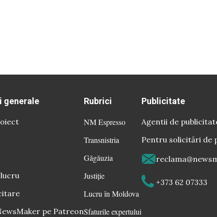
i generale
Rubrici
Publicitate
oiect
NM Espresso
Agentii de publicitat
Transnistria
Pentru solicitări de 
Găgăuzia
reclama@newsm
 lucru
Justiție
+373 62 07333
citare
Lucru în Moldova
 NewsMaker pe Patreon
Sfaturile expertului