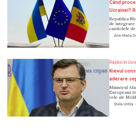
Când proces
Ucrainei? 
Republica Mo
de integrare
capitolele de
parcurge drum
Ana-Maria Do
făcute
Război în Ucr
Kievul cons
aderare se
Ministrul Af
Europeană tr
cele ale Mold
publicat pe 7
Stela Untila
-
arată drept „