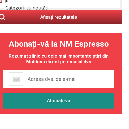
Categorii cu noutăți
Afișați rezultatele
Abonați-vă la NM Espresso
Rezumat zilnic cu cele mai importante știri din
Moldova direct pe emailul dvs