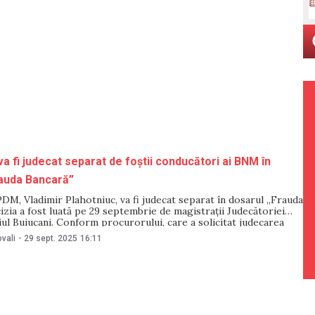
va fi judecat separat de foștii conducători ai BNM în
rauda Bancară”
PDM, Vladimir Plahotniuc, va fi judecat separat în dosarul „Frauda
izia a fost luată pe 29 septembrie de magistrații Judecătoriei
iul Buiucani. Conform procurorului, care a solicitat judecarea
osarul de bază sunt vizați mai mulți inculpați, iar, odată cu
vali
-
29 sept. 2025
16:11
iziei, cauza va fi