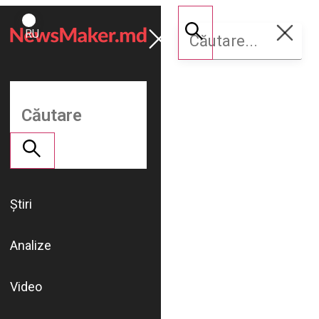
ROMÂNĂ
Susține
RU
NM
Știri
Analize
Video