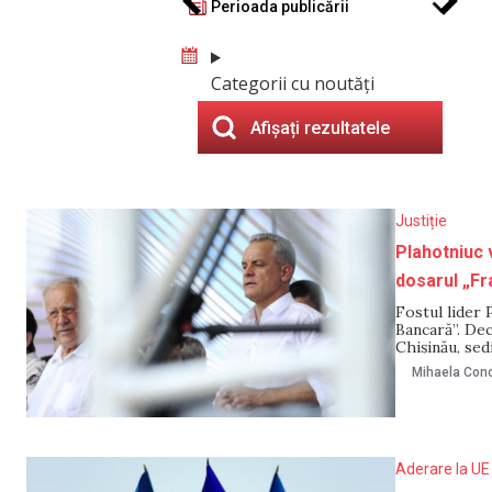
Perioada publicării
Categorii cu noutăți
Afișați rezultatele
Justiție
Plahotniuc 
dosarul „F
Fostul lider 
Bancară”. Dec
Chișinău, sed
separată, în d
Mihaela Cono
adoptarea dec
Aderare la UE