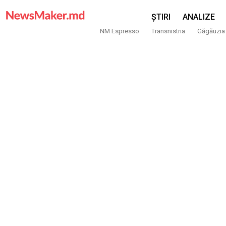
ȘTIRI
ANALIZE
NM Espresso
Transnistria
Găgăuzia