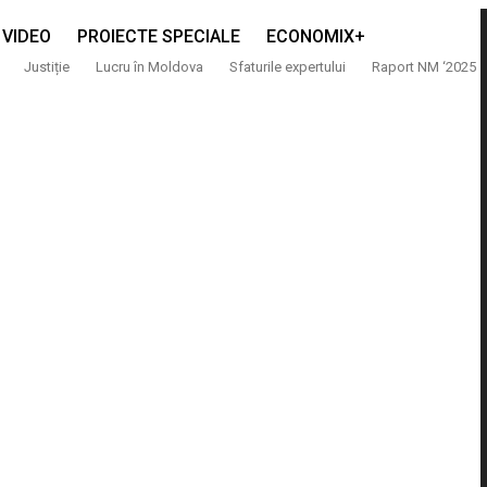
VIDEO
PROIECTE SPECIALE
ECONOMIX+
Justiție
Lucru în Moldova
Sfaturile expertului
Raport NM ‘2025